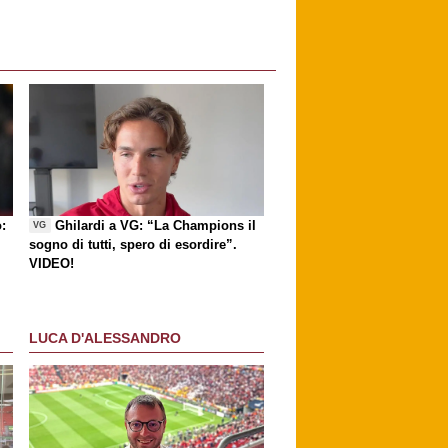
:
Ghilardi a VG: “La Champions il
VG
sogno di tutti, spero di esordire”.
VIDEO!
LUCA D'ALESSANDRO