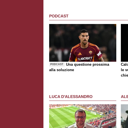
PODCAST
Una questione prossima
Cal
PODCAST
alla soluzione
le v
chie
LUCA D'ALESSANDRO
AL