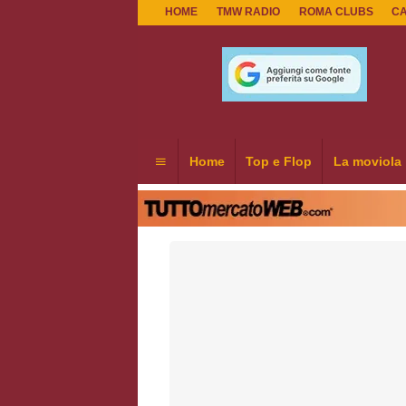
HOME
TMW RADIO
ROMA CLUBS
C
Home
Top e Flop
La moviola