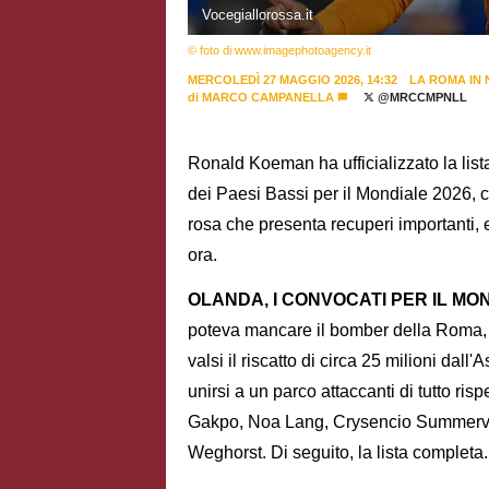
Vocegiallorossa.it
© foto di www.imagephotoagency.it
MERCOLEDÌ 27 MAGGIO 2026, 14:32
LA ROMA IN
di
MARCO CAMPANELLA
@MRCCMPNLL
Ronald Koeman ha ufficializzato la lista
dei Paesi Bassi per il Mondiale 2026, c
rosa che presenta recuperi importanti, 
ora.
OLANDA, I CONVOCATI PER IL M
poteva mancare il bomber della Roma, D
valsi il riscatto di circa 25 milioni dall
unirsi a un parco attaccanti di tutto r
Gakpo, Noa Lang, Crysencio Summervill
Weghorst. Di seguito, la lista completa.