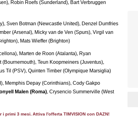
sen), Robin Roefs (Sunderland), Bart Verbruggen
ty), Sven Botman (Newcastle United), Denzel Dumfries
Timber (Arsenal), Micky van de Ven (Spurs), Virgil van
righton), Mats Wieffer (Brighton)
cellona), Marten de Roon (Atalanta), Ryan
ert (Bournemouth), Teun Koopmeiners (Juventus),
uus Til (PSV), Quinten Timber (Olympique Marsiglia)
d), Memphis Depay (Corinthians), Cody Gakpo
onyell Malen (Roma)
, Crysencio Summerville (West
er i primi 3 mesi. Attiva l'offerta TIMVISION con DAZN!