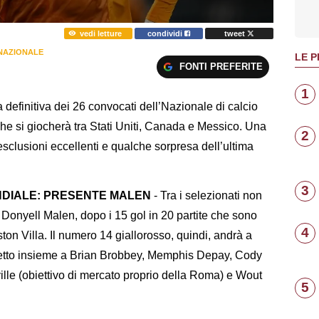
vedi letture
condividi
tweet
 NAZIONALE
LE P
FONTI PREFERITE
1
 definitiva dei 26 convocati dell’Nazionale di calcio
he si giocherà tra Stati Uniti, Canada e Messico. Una
2
esclusioni eccellenti e qualche sorpresa dell’ultima
3
ONDIALE: PRESENTE MALEN
- Tra i selezionati non
onyell Malen, dopo i 15 gol in 20 partite che sono
4
'Aston Villa. Il numero 14 giallorosso, quindi, andrà a
ispetto insieme a Brian Brobbey, Memphis Depay, Cody
e (obiettivo di mercato proprio della Roma) e Wout
5