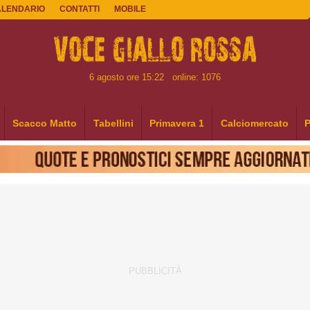
ALENDARIO
CONTATTI
MOBILE
6 agosto ore 15:22
online: 1076
Scacco Matto
Tabellini
Primavera 1
Calciomercato
P