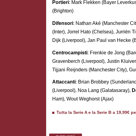
Portieri
: Mark Flekken (Bayer Leverku
(Brighton)
Difensori
: Nathan Aké (Manchester Ci
(Inter), Jorrel Hato (Chelsea), Jurriën 
Dijk (Liverpool), Jan Paul van Hecke (B
Centrocampisti
: Frenkie de Jong (Bar
Gravenberch (Liverpool), Justin Kluiv
Tijjani Reijnders (Manchester City), G
Attaccanti
: Brian Brobbey (Sunderlan
(Liverpool), Noa Lang (Galatasaray),
D
Ham), Wout Weghorst (Ajax)
Tutta la Serie A e la Serie B a 19,99€ p