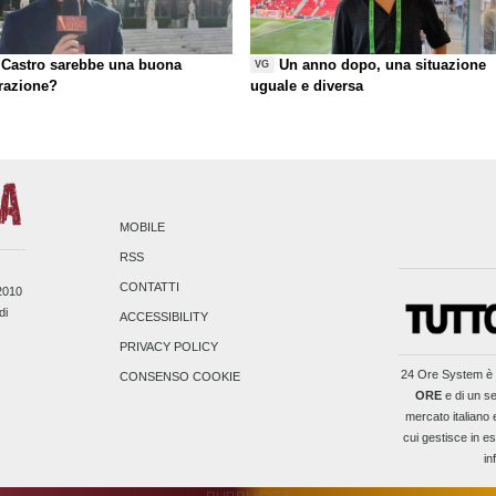
Castro sarebbe una buona
Un anno dopo, una situazione
VG
razione?
uguale e diversa
MOBILE
RSS
CONTATTI
/2010
di
ACCESSIBILITY
PRIVACY POLICY
24 Ore System
è 
CONSENSO COOKIE
ORE
e di un se
mercato italiano 
cui gestisce in es
in