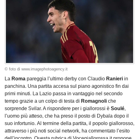
© foto di www.imagephotoagency.it
La
Roma
pareggia l’ultimo derby con Claudio
Ranieri
in
panchina. Una partita accesa sul piano agonistico fin dai
primi minuti. La Lazio passa in vantaggio nel secondo
tempo grazie a un colpo di testa di
Romagnoli
che
sorprende Svilar. A rispondere per i giallorossi è
Soulé
,
l’uomo più atteso, che ha preso il posto di Dybala dopo il
suo infortunio. Al termine della partita, il popolo giallorosso,
attraverso i più noti social network, ha commentato l’esito
dell’incontro. Questa rubrica di Vocegiallorossa.it propone