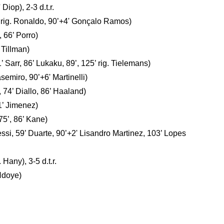
iop), 2-3 d.t.r.
8’ rig. Ronaldo, 90’+4' Gonçalo Ramos)
 66’ Porro)
 Tillman)
’ Sarr, 86’ Lukaku, 89’, 125’ rig. Tielemans)
emiro, 90’+6' Martinelli)
 74’ Diallo, 86’ Haaland)
1’ Jimenez)
75’, 86’ Kane)
ssi, 59’ Duarte, 90’+2' Lisandro Martinez, 103’ Lopes
 Hany), 3-5 d.t.r.
Ndoye)