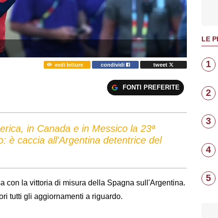
LE P
1
vedi letture
condividi
tweet
FONTI PREFERITE
2
3
merica, in Canada e in Messico la 23ª
 è caccia all'Argentina detentrice del
4
5
con la vittoria di misura della Spagna sull'Argentina.
ori tutti gli aggiornamenti a riguardo.