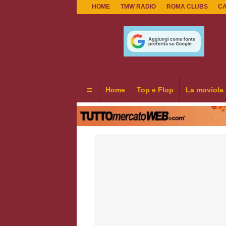
HOME
TMW RADIO
ROMA CLUBS
C
Home
Top e Flop
La moviola