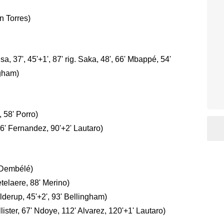
n Torres)
sa, 37', 45'+1', 87' rig. Saka, 48', 66' Mbappé, 54'
ngham)
 58' Porro)
86' Fernandez, 90'+2' Lautaro)
 Dembélé)
telaere, 88' Merino)
elderup, 45'+2', 93' Bellingham)
lister, 67' Ndoye, 112' Alvarez, 120'+1' Lautaro)