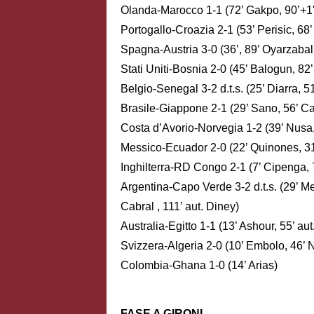
Olanda-Marocco 1-1 (72’ Gakpo, 90’+1' D
Portogallo-Croazia 2-1 (53’ Perisic, 6
Spagna-Austria 3-0 (36’, 89’ Oyarzabal,
Stati Uniti-Bosnia 2-0 (45’ Balogun, 82’
Belgio-Senegal 3-2 d.t.s. (25’ Diarra, 51
Brasile-Giappone 2-1 (29’ Sano, 56’ Cas
Costa d’Avorio-Norvegia 1-2 (39’ Nusa,
Messico-Ecuador 2-0 (22’ Quinones, 3
Inghilterra-RD Congo 2-1 (7’ Cipenga, 
Argentina-Capo Verde 3-2 d.t.s. (29’ Me
Cabral , 111’ aut. Diney)
Australia-Egitto 1-1 (13’ Ashour, 55’ aut.
Svizzera-Algeria 2-0 (10’ Embolo, 46’ 
Colombia-Ghana 1-0 (14’ Arias)
FASE A GIRONI