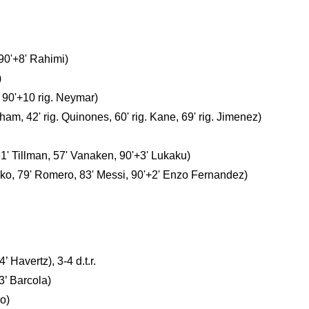
90'+8' Rahimi)
)
, 90'+10 rig. Neymar)
gham, 42' rig. Quinones, 60' rig. Kane, 69' rig. Jimenez)
1' Tillman, 57' Vanaken, 90'+3' Lukaku)
Ziko, 79' Romero, 83' Messi, 90'+2' Enzo Fernandez)
 Havertz), 3-4 d.t.r.
3’ Barcola)
o)