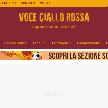
ALENDARIO
CONTATTI
MOBILE
7 agosto ore 06:16
online: 385
Scacco Matto
Tabellini
Primavera 1
Calciomercato
P