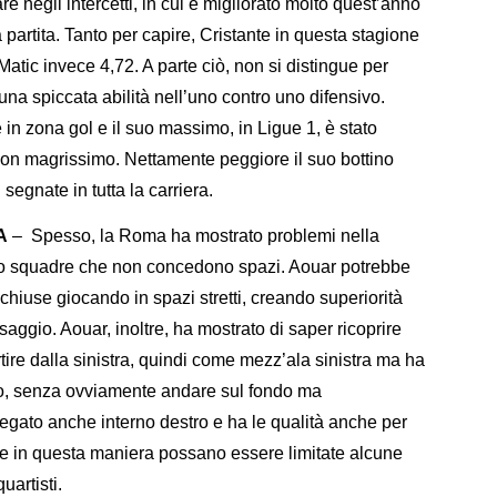
re negli intercetti, in cui è migliorato molto quest’anno
partita. Tanto per capire, Cristante in questa stagione
 Matic invece 4,72. A parte ciò, non si distingue per
 una spiccata abilità nell’uno contro uno difensivo.
e in zona gol e il suo massimo, in Ligue 1, è stato
 non magrissimo. Nettamente peggiore il suo bottino
egnate in tutta la carriera.
MA
– Spesso, la Roma ha mostrato problemi nella
tro squadre che non concedono spazi. Aouar potrebbe
chiuse giocando in spazi stretti, creando superiorità
ggio. Aouar, inoltre, ha mostrato di saper ricoprire
tire dalla sinistra, quindi come mezz’ala sinistra ma ha
vo, senza ovviamente andare sul fondo ma
egato anche interno destro e ha le qualità anche per
e in questa maniera possano essere limitate alcune
uartisti.