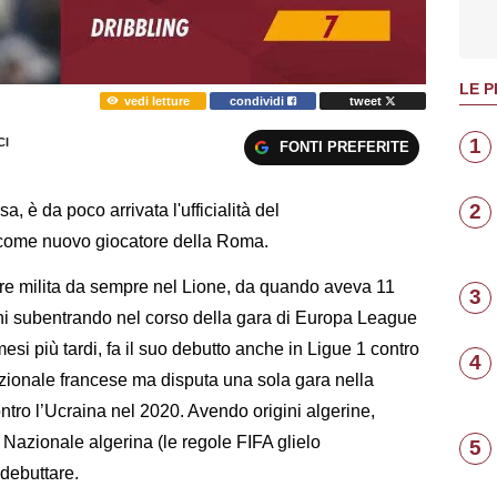
LE P
vedi letture
condividi
tweet
1
I
FONTI PREFERITE
2
a, è da poco arrivata l'ufficialità del
come nuovo giocatore della Roma.
tore milita da sempre nel Lione, da quando aveva 11
3
 anni subentrando nel corso della gara di Europa League
si più tardi, fa il suo debutto anche in Ligue 1 contro
4
Nazionale francese ma disputa una sola gara nella
ro l’Ucraina nel 2020. Avendo origini algerine,
a Nazionale algerina (le regole FIFA glielo
5
debuttare.