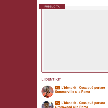
PUBBLICITÀ
L'IDENTIKIT
L'identikit - Cosa può portare
VG
Summerville alla Roma
L'identikit - Cosa può portare
VG
Greenwood alla Roma