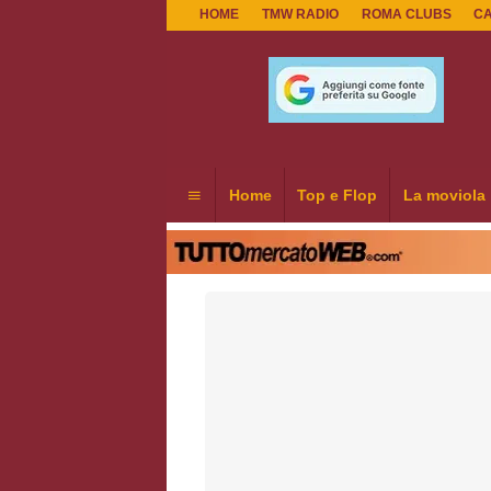
HOME
TMW RADIO
ROMA CLUBS
C
Home
Top e Flop
La moviola