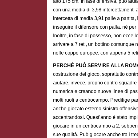
alto 175 cm. In fase difensiva, può aiuta
con una media di 3,98 intercettamenti a 
intercetta di media 3,91 palle a partita,
inseguire il difensore con palla, né per
Inoltre, in fase di possesso, non eccell
arrivare a 7 reti, un bottino comunque
nelle coppe europee, con appena 5 reti s
PERCHÉ PUÒ SERVIRE ALLA RO
costruzione del gioco, soprattutto con
aiutare, invece, proprio contro squadre 
numerica e creando nuove linee di passa
molti ruoli a centrocampo. Predilige par
anche giocato esterno sinistro offensi
accentrandosi. Quest’anno è stato impi
giocare in un centrocampo a 2, sebben
sue qualità. Può giocare anche tra i treq