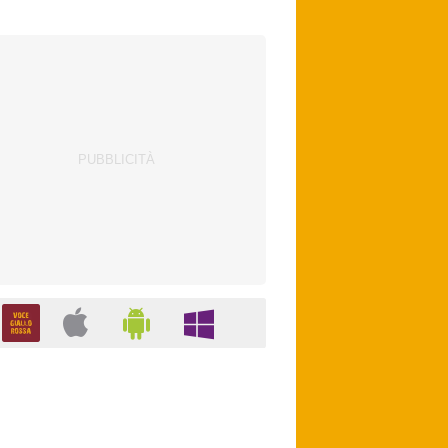
Leao. Vlahovic attende una big. Juventus,
contatti con Zirkzee.