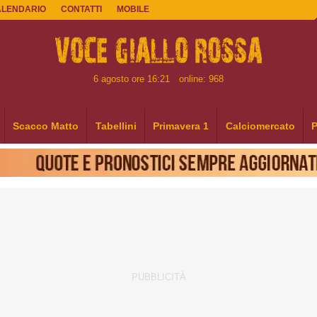
ALENDARIO
CONTATTI
MOBILE
6 agosto ore 16:21
online: 968
Scacco Matto
Tabellini
Primavera 1
Calciomercato
P