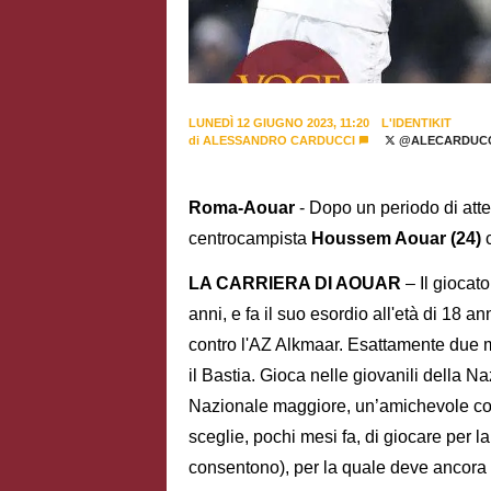
LUNEDÌ 12 GIUGNO 2023, 11:20
L'IDENTIKIT
di
ALESSANDRO CARDUCCI
@ALECARDUCC
Roma-Aouar
- Dopo un periodo di attes
centrocampista
Houssem Aouar (24)
LA CARRIERA DI AOUAR
– Il gioca
anni, e fa il suo esordio all'età di 18
contro l'AZ Alkmaar. Esattamente due me
il Bastia. Gioca nelle giovanili della 
Nazionale maggiore, un’amichevole cont
sceglie, pochi mesi fa, di giocare per l
consentono), per la quale deve ancora 