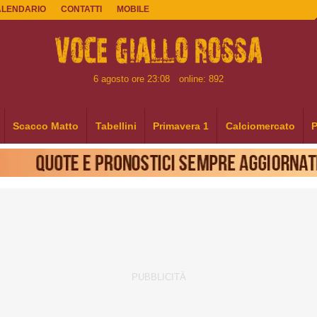
ALENDARIO
CONTATTI
MOBILE
6 agosto ore 23:08
online: 892
Scacco Matto
Tabellini
Primavera 1
Calciomercato
P