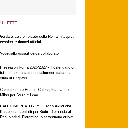
IÙ LETTE
Guida al calciomercato della Roma - Acquisti,
cessioni e rinnovi ufficiali
Vocegiallorossa.it cerca collaboratori
Preseason Roma 2026/2027 - Il calendario di
tutte le amichevoli dei giallorossi: sabato la
sfida al Brighton
Calciomercato Roma - Call esplorativa col
Milan per Soulé e Leao
CALCIOMERCATO - PSG, ecco Akliouche.
Barcellona, contatti per Rodri. Diomande al
Real Madrid. Fiorentina, Mastantuono arrivato
a Firenze. Milan, no al Galatasaray per Leao