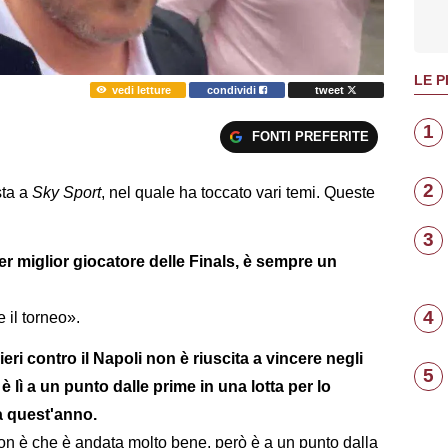
LE P
vedi letture
condividi
tweet
1
FONTI PREFERITE
2
sta a
Sky Sport
, nel quale ha toccato vari temi. Queste
3
per miglior giocatore delle Finals, è sempre un
4
 il torneo».
ieri contro il Napoli non è riuscita a vincere negli
5
 è lì a un punto dalle prime in una lotta per lo
a quest'anno.
 non è che è andata molto bene, però è a un punto dalla