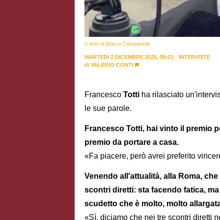
© foto di Marco Campanella
MARTEDÌ 2 DICEMBRE 2025, 08:03
INTERVISTE
di
VALERIO CONTI
Francesco
Totti
ha rilasciato un'intervi
le sue parole.
Francesco Totti, hai vinto il premio 
premio da portare a casa.
«Fa piacere, però avrei preferito vincere
Venendo all'attualità, alla Roma, che 
scontri diretti: sta facendo fatica, ma
scudetto che è molto, molto allargat
«Sì, diciamo che nei tre scontri diretti