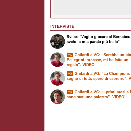
INTERVISTE
Svilar: "Voglio giocare al Bernabeu
svelo la mia parata più bella"
Ghilardi a VG: “Sarebbe un pia
VG
Pellegrini tornasse, mi ha fatto un
regalo”. VIDEO!
Ghilardi a VG: “La Champions 
VG
sogno di tutti, spero di esordire”.
Ghilardi a VG: “I primi mesi a
VG
sono stati una palestra”. VIDEO!