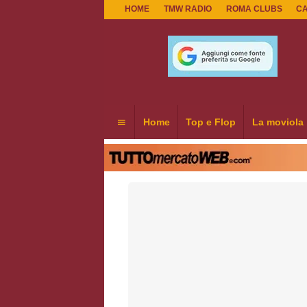
HOME
TMW RADIO
ROMA CLUBS
C
Home
Top e Flop
La moviola