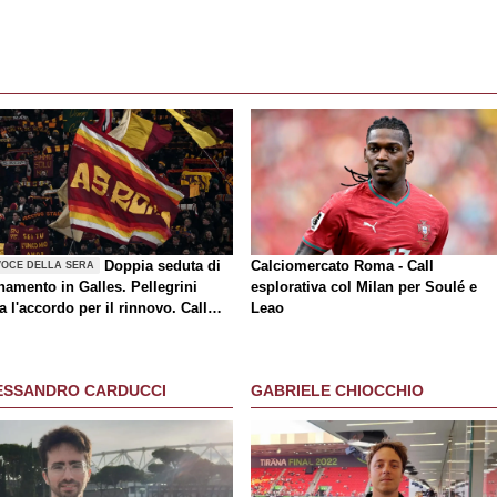
Doppia seduta di
Calciomercato Roma - Call
VOCE DELLA SERA
namento in Galles. Pellegrini
esplorativa col Milan per Soulé e
a l'accordo per il rinnovo. Call
Leao
a-Milan di mercato. Nusa chiude
rasferimento. Presentata la maglia
y
ESSANDRO CARDUCCI
GABRIELE CHIOCCHIO