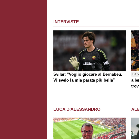
INTERVISTE
Svilar: "Voglio giocare al Bernabeu.
LA 
Vi svelo la mia parata più bella"
alle
trov
Rom
al t
Awa
LUCA D'ALESSANDRO
AL