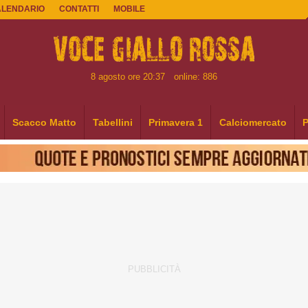
ALENDARIO
CONTATTI
MOBILE
8 agosto ore 20:37
online: 886
Scacco Matto
Tabellini
Primavera 1
Calciomercato
P