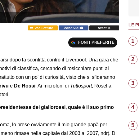
LE P
vedi letture
condividi
tweet
1
FONTI PREFERITE
2
arsi dopo la sconfitta contro il Liverpool. Una gara che
tivi di classifica, cercando di rosicchiare punti ai
attutto con un po' di curiosità, visto che si sfideranno
3
hivu
e
De Rossi
. Ai microfoni di
Tuttosport
, Rosella
tori.
4
presidentessa dei giallorossi, quale è il suo primo
5
 Roma, lo prese ovviamente il mio grande papà per
rumeno rimase nella capitale dal 2003 al 2007, ndr). Di