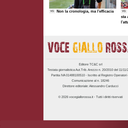
Non la cronologia, ma l'efficacia
VG
VG
sta
l'at
Editore TC&C srl
Testata giornalistica Aut.Trib. Arezzo n. 20/2010 del 11/11
Partita IVA 01488100510 -
Iscritto al Registro Operatori 
Comunicazione al n. 18246
Direttore editoriale: Alessandro Carducci
© 2026 vocegiallorossa.it - Tutti i diritti riservati