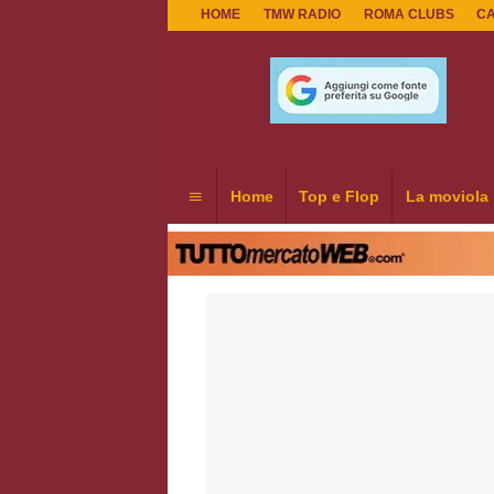
HOME
TMW RADIO
ROMA CLUBS
C
Home
Top e Flop
La moviola