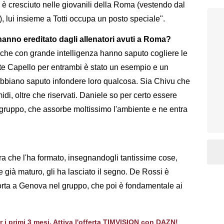
 è cresciuto nelle giovanili della Roma (vestendo dal
, lui insieme a Totti occupa un posto speciale".
anno ereditato dagli allenatori avuti a Roma?
, che con grande intelligenza hanno saputo cogliere le
nte Capello per entrambi è stato un esempio e un
 abbiano saputo infondere loro qualcosa. Sia Chivu che
i, oltre che riservati. Daniele so per certo essere
 gruppo, che assorbe moltissimo l'ambiente e ne entra
 che l'ha formato, insegnandogli tantissime cose,
re già maturo, gli ha lasciato il segno. De Rossi è
orta a Genova nel gruppo, che poi è fondamentale ai
er i primi 3 mesi. Attiva l'offerta TIMVISION con DAZN!