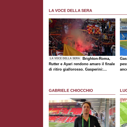
LA VOCE DELLA SERA
Brighton-Roma,
Gasp
LA VOCE DELLA SERA
Rutter e Ayari rendono amaro il finale
pes
di ritiro giallorosso. Gasperini:
anc
"Partita orribile". Ufficiale il rinnovo
di Pellegrini
GABRIELE CHIOCCHIO
LU