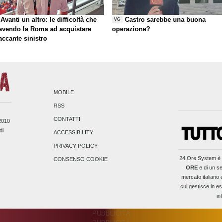
Avanti un altro: le difficoltà che
Castro sarebbe una buona
VG
 avendo la Roma ad acquistare
operazione?
taccante sinistro
MOBILE
RSS
CONTATTI
/2010
di
ACCESSIBILITY
PRIVACY POLICY
24 Ore System
è 
CONSENSO COOKIE
ORE
e di un se
mercato italiano 
cui gestisce in es
in