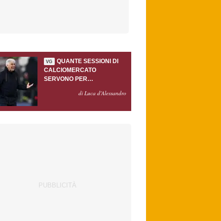
QUANTE SESSIONI DI
VG
CALCIOMERCATO
SERVONO PER
ACCONTENTARE
di Luca d'Alessandro
GASPERINI?