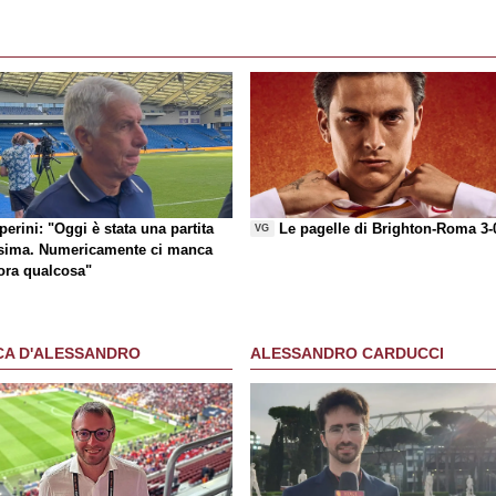
erini: "Oggi è stata una partita
Le pagelle di Brighton-Roma 3-
VG
sima. Numericamente ci manca
ora qualcosa"
CA D'ALESSANDRO
ALESSANDRO CARDUCCI