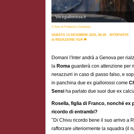
Vocegiallorossa.it
© foto di Federico Gaetano
SABATO 13 DICEMBRE 2025, 08:28
INTERVISTE
di
REDAZIONE VGR
Domani l'Inter andrà a Genova per rialz
la
Roma
guarderà con attenzione per mo
nerazzurri in caso di passo falso, e sopr
in panchina due ex giallorossi come
C
Sensi
ha parlato due suoi due ex calcia
Rosella, figlia di Franco, nonché ex 
ricordo di entrambi?
"Di Chivu ricordo bene il suo arrivo a
rafforzare ulteriormente la squadra (il 