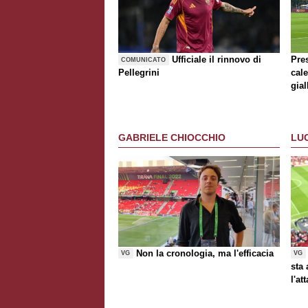
Ufficiale il rinnovo di
Pre
COMUNICATO
Pellegrini
cale
gial
GABRIELE CHIOCCHIO
LU
Non la cronologia, ma l'efficacia
VG
VG
sta
l'at