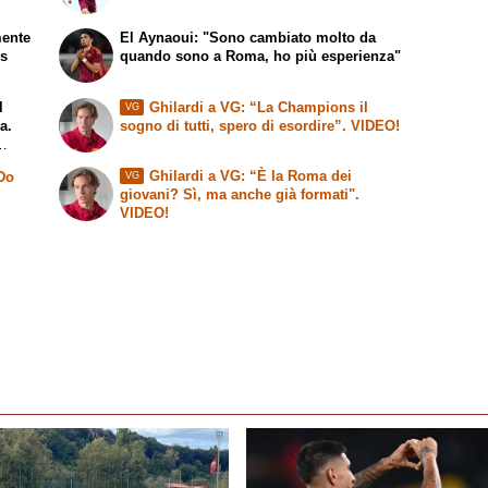
mente
El Aynaoui: "Sono cambiato molto da
ns
quando sono a Roma, ho più esperienza"
l
Ghilardi a VG: “La Champions il
VG
a.
sogno di tutti, spero di esordire”. VIDEO!
Ghilardi a VG: “È la Roma dei
 Do
VG
giovani? Sì, ma anche già formati".
VIDEO!