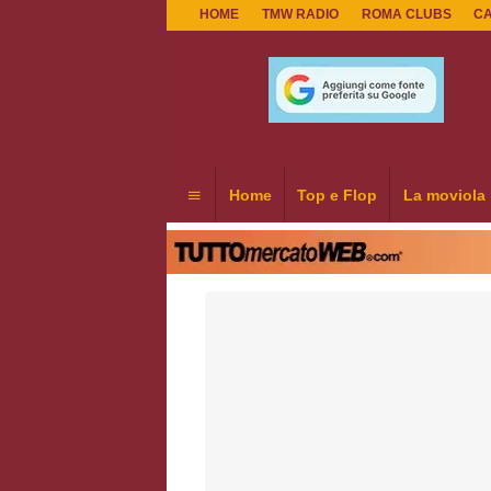
HOME
TMW RADIO
ROMA CLUBS
C
Home
Top e Flop
La moviola