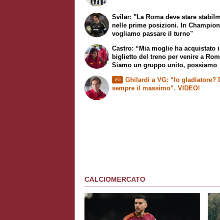
Svilar: "La Roma deve stare stabil
nelle prime posizioni. In Champio
vogliamo passare il turno"
Castro: “Mia moglie ha acquistato i
biglietto del treno per venire a Rom
Siamo un gruppo unito, possiamo
giocarcela con tutti”
Ghilardi a VG: “Io gladiatore?
VG
sempre il massimo”. VIDEO!
CALCIOMERCATO