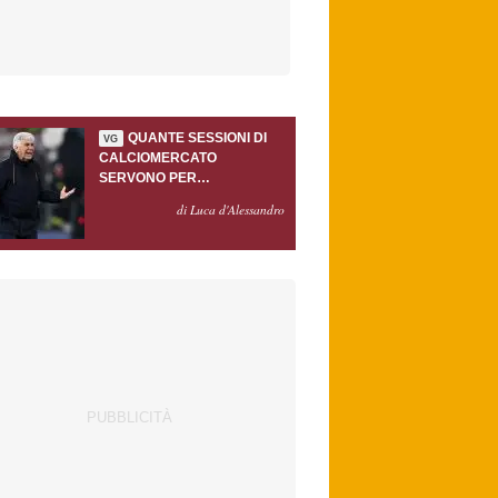
QUANTE SESSIONI DI
VG
CALCIOMERCATO
SERVONO PER
ACCONTENTARE
di Luca d'Alessandro
GASPERINI?