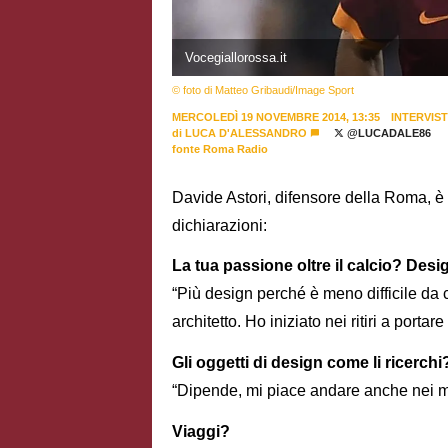
Vocegiallorossa.it
© foto di Matteo Gribaudi/Image Sport
MERCOLEDÌ 19 NOVEMBRE 2014, 13:35
INTERVIS
di
LUCA D'ALESSANDRO
@LUCADALE86
fonte Roma Radio
Davide Astori, difensore della Roma, è 
dichiarazioni:
La tua passione oltre il calcio? Desi
“Più design perché è meno difficile da c
architetto. Ho iniziato nei ritiri a porta
Gli oggetti di design come li ricerchi
“Dipende, mi piace andare anche nei mer
Viaggi?