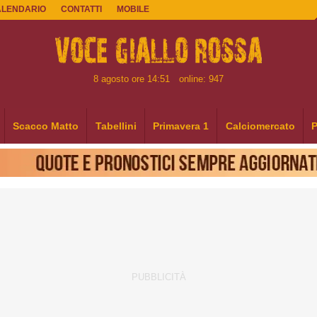
ALENDARIO
CONTATTI
MOBILE
8 agosto ore 14:51
online: 947
Scacco Matto
Tabellini
Primavera 1
Calciomercato
P