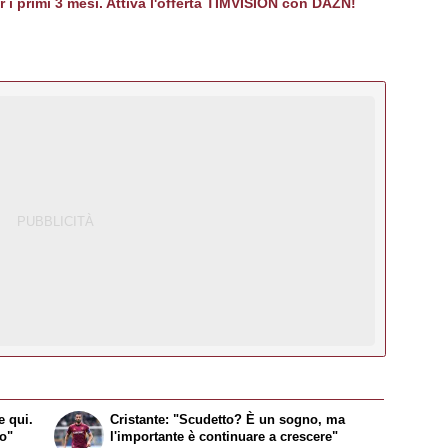
er i primi 3 mesi. Attiva l'offerta TIMVISION con DAZN!
e qui.
Cristante: "Scudetto? È un sogno, ma
to"
l'importante è continuare a crescere"