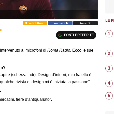
LE P
vedi letture
condividi
tweet
TE
1
FONTI PREFERITE
intervenuto ai microfoni di
Roma Radio.
Ecco le sue
2
3
gn?
apire (scherza, ndr). Design d’interni, mio fratello è
re qualche rivista di design mi è iniziata la passione”.
4
?
5
catini, fiere d’antiquariato”.