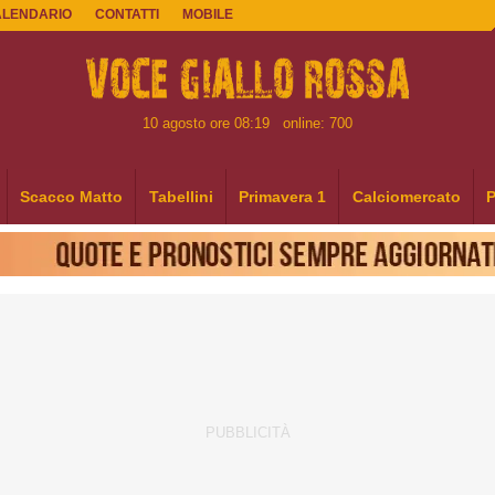
ALENDARIO
CONTATTI
MOBILE
10 agosto ore 08:19
online: 700
Scacco Matto
Tabellini
Primavera 1
Calciomercato
P