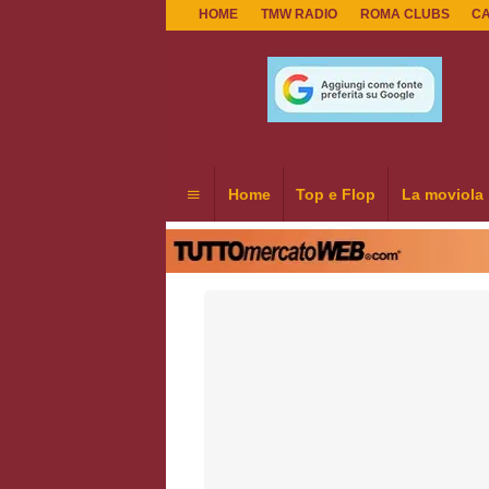
HOME
TMW RADIO
ROMA CLUBS
C
Home
Top e Flop
La moviola