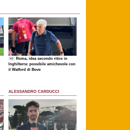
Roma, idea secondo ritiro in
VG
Inghilterra: possibile amichevole con
il Watford di Bove
ALESSANDRO CARDUCCI