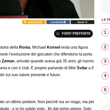
LE P
vedi letture
condividi
tweet
E
1
FONTI PREFERITE
2
storia della
Roma
, Michael
Konsel
resta una figura
one l’evoluzione dei giocatori che difendono la porta
3
n
Zeman
, arrivate quando aveva già 35 anni, gli hanno
eria e con il club. E proprio parlando di Mile
Svilar
a
Il
bi sul suo valore presente e futuro.
4
5
ato un ottimo portiere. Non perché sia un mago, ma per
rato - e io ho subito visto - fin dal primo giorno. Solo