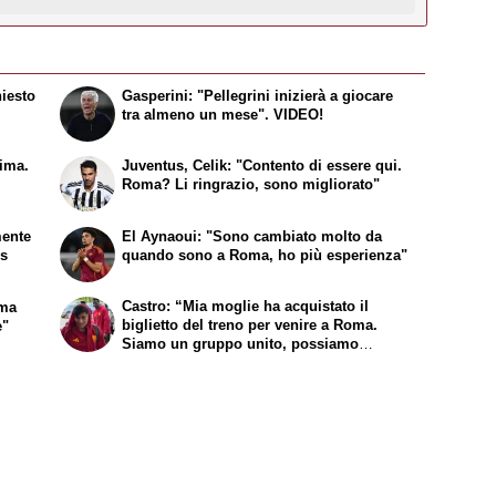
hiesto
Gasperini: "Pellegrini inizierà a giocare
tra almeno un mese". VIDEO!
sima.
Juventus, Celik: "Contento di essere qui.
Roma? Li ringrazio, sono migliorato"
mente
El Aynaoui: "Sono cambiato molto da
ns
quando sono a Roma, ho più esperienza"
Castro: “Mia moglie ha acquistato il
 ma
biglietto del treno per venire a Roma.
e"
Siamo un gruppo unito, possiamo
giocarcela con tutti”