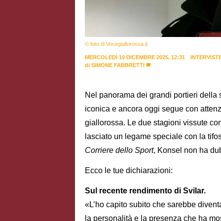
© foto di Vocegiallorossa.it
MERCOLEDÌ 10 DICEMBRE 2025, 12:31
INTERVIST
di
SIMONE FABBRETTI
Nel panorama dei grandi portieri della 
iconica e ancora oggi segue con attenzi
giallorossa. Le due stagioni vissute co
lasciato un legame speciale con la tifos
Corriere dello Sport
, Konsel non ha dub
Ecco le tue dichiarazioni:
Sul recente rendimento di Svilar.
«L’ho capito subito che sarebbe divent
la personalità e la presenza che ha most