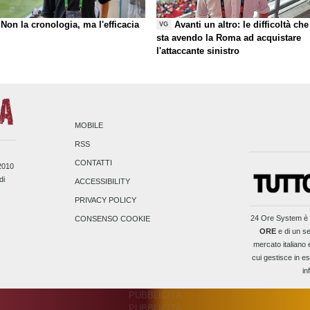
Non la cronologia, ma l'efficacia
Avanti un altro: le difficoltà che
VG
sta avendo la Roma ad acquistare
l'attaccante sinistro
MOBILE
RSS
CONTATTI
/2010
di
ACCESSIBILITY
PRIVACY POLICY
24 Ore System
è 
CONSENSO COOKIE
ORE
e di un se
mercato italiano 
cui gestisce in es
in