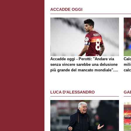
ACCADDE OGGI
Accadde oggi - Perotti: "Andare via
Cal
senza vincere sarebbe una delusione
mili
più grande del mancato mondiale".
calc
Pizarro, Heinze e Doumbia salutano
la Roma
LUCA D'ALESSANDRO
GA