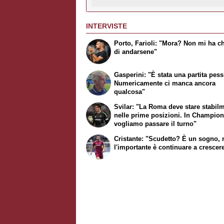
INTERVISTE
Porto, Farioli: "Mora? Non mi ha c
di andarsene"
Gasperini: "È stata una partita pes
Numericamente ci manca ancora
qualcosa"
Svilar: "La Roma deve stare stabil
nelle prime posizioni. In Champio
vogliamo passare il turno"
Cristante: "Scudetto? È un sogno,
l'importante è continuare a crescer