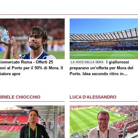
ciomercato Roma - Offerti 25
I giallorossi
LA VOCE DELLA SERA
oni al Porto per il 50% di Mora. Il
preparano un'offerta per Mora del
iatore apre
Porto. Idea secondo ritiro in
Inghilterra durante la prima sosta
BRIELE CHIOCCHIO
LUCA D'ALESSANDRO