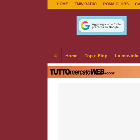
HOME
TMW RADIO
ROMA CLUBS
C
Home
Top e Flop
La moviola