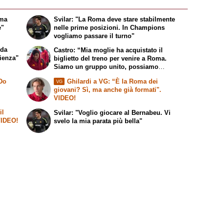
 ma
Svilar: "La Roma deve stare stabilmente
e"
nelle prime posizioni. In Champions
vogliamo passare il turno"
 da
Castro: “Mia moglie ha acquistato il
ienza"
biglietto del treno per venire a Roma.
Siamo un gruppo unito, possiamo
giocarcela con tutti”
 Do
Ghilardi a VG: “È la Roma dei
VG
giovani? Sì, ma anche già formati".
VIDEO!
il
Svilar: "Voglio giocare al Bernabeu. Vi
 VIDEO!
svelo la mia parata più bella"