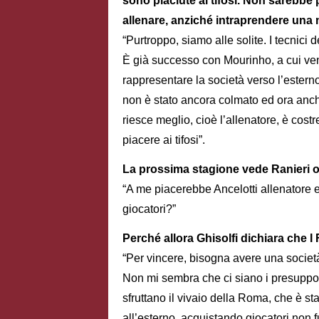
sono piaciute ai tifosi. Non sarebbe
allenare, anziché intraprendere una 
“Purtroppo, siamo alle solite. I tecnici
È già successo con Mourinho, a cui ven
rappresentare la società verso l’ester
non è stato ancora colmato ed ora anche
riesce meglio, cioè l’allenatore, è cos
piacere ai tifosi”.
La prossima stagione vede Ranieri o
“A me piacerebbe Ancelotti allenatore e
giocatori?”
Perché allora Ghisolfi dichiara che I
“Per vincere, bisogna avere una societ
Non mi sembra che ci siano i presuppo
sfruttano il vivaio della Roma, che è 
all’esterno, acquistando giocatori non 