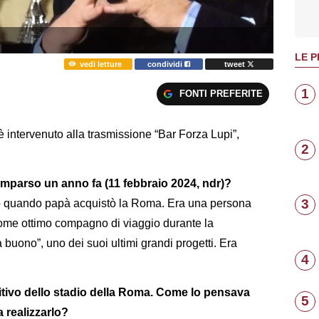
LE P
vedi letture
condividi
tweet
1
FONTI PREFERITE
è intervenuto alla trasmissione “Bar Forza Lupi”,
2
omparso un anno fa (11 febbraio 2024, ndr)?
3
 quando papà acquistò la Roma. Era una persona
come ottimo compagno di viaggio durante la
a buono”, uno dei suoi ultimi grandi progetti. Era
4
initivo dello stadio della Roma. Come lo pensava
5
a realizzarlo?