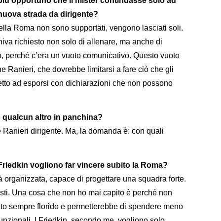
 più opportuno che il mister continuasse solo ad
nuova strada da dirigente?
 della Roma non sono supportati, vengono lasciati soli.
iva richiesto non solo di allenare, ma anche di
no, perché c’era un vuoto comunicativo. Questo vuoto
 Ranieri, che dovrebbe limitarsi a fare ciò che gli
tretto ad esporsi con dichiarazioni che non possono
 qualcun altro in panchina?
 Ranieri dirigente. Ma, la domanda è: con quali
 Friedkin vogliono far vincere subito la Roma?
à organizzata, capace di progettare una squadra forte.
sti. Una cosa che non ho mai capito è perché non
stato sempre florido e permetterebbe di spendere meno
funzionali. I Friedkin, secondo me, vogliono solo