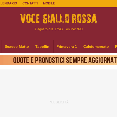
ALENDARIO
CONTATTI
MOBILE
7 agosto ore 17:43
online: 990
Scacco Matto
Tabellini
Primavera 1
Calciomercato
P