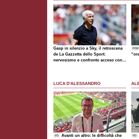
Gasp in silenzio a Sky, il retroscena
POD
de
La Gazzetta dello Sport
:
“or
nervosismo e confronto acceso con
D'Amico
LUCA D'ALESSANDRO
AL
Avanti un altro: le difficoltà che
VG
VG