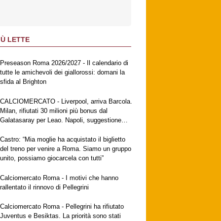
IÙ LETTE
Preseason Roma 2026/2027 - Il calendario di
tutte le amichevoli dei giallorossi: domani la
sfida al Brighton
CALCIOMERCATO - Liverpool, arriva Barcola.
Milan, rifiutati 30 milioni più bonus dal
Galatasaray per Leao. Napoli, suggestione
Gabriel Jesus. Fiorentina, ufficiale
Mastantuono
Castro: “Mia moglie ha acquistato il biglietto
del treno per venire a Roma. Siamo un gruppo
unito, possiamo giocarcela con tutti”
Calciomercato Roma - I motivi che hanno
rallentato il rinnovo di Pellegrini
Calciomercato Roma - Pellegrini ha rifiutato
Juventus e Besiktas. La priorità sono stati