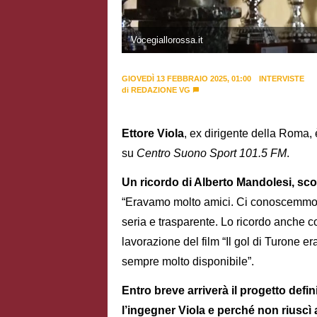
Vocegiallorossa.it
GIOVEDÌ 13 FEBBRAIO 2025, 01:00
INTERVISTE
di
REDAZIONE VG
Ettore Viola
, ex dirigente della Roma, 
su
Centro Suono Sport 101.5 FM
.
Un ricordo di Alberto Mandolesi, sc
“Eravamo molto amici. Ci conoscemmo
seria e trasparente. Lo ricordo anche 
lavorazione del film “Il gol di Turone er
sempre molto disponibile”.
Entro breve arriverà il progetto def
l’ingegner Viola e perché non riuscì 