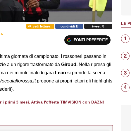
LE P
vedi letture
condividi
tweet
 A
1
FONTI PREFERITE
2
ultima giornata di campionato. I rossoneri passano in
zie a un rigore trasformato da
Giroud.
Nella ripresa gli
3
ma nei minuti finali di gara
Leao
si prende la scena
Vocegiallorossa.it
propone ai propri lettori gli highlights
4
ederli).
er i primi 3 mesi. Attiva l'offerta TIMVISION con DAZN!