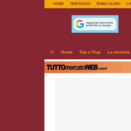
HOME
TMW RADIO
ROMA CLUBS
C
Home
Top e Flop
La moviola