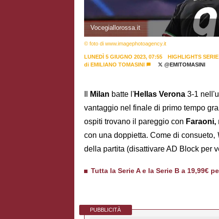
Vocegiallorossa.it
© foto di www.imagephotoagency.it
LUNEDÌ 5 GIUGNO 2023, 07:55
HIGHLIGHTS SERIE
di
EMILIANO TOMASINI
@EMITOMASINI
Il
Milan
batte l'
Hellas
Verona
3-1 nell'
vantaggio nel finale di primo tempo gra
ospiti trovano il pareggio con
Faraoni,
con una doppietta. Come di consueto,
della partita (disattivare AD Block per v
Tutta la Serie A e la Serie B a 19,99€ p
PUBBLICITÀ