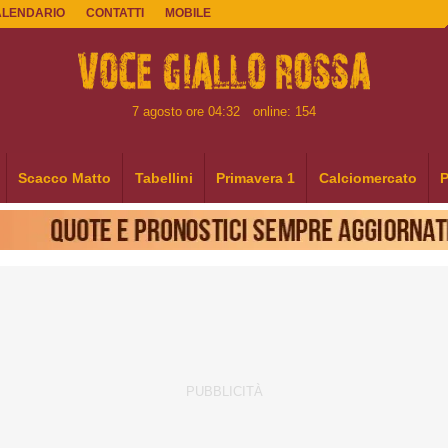
ALENDARIO
CONTATTI
MOBILE
7 agosto ore 04:32
online: 154
Scacco Matto
Tabellini
Primavera 1
Calciomercato
P