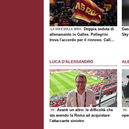
Doppia seduta di
Gasp
LA VOCE DELLA SERA
allenamento in Galles. Pellegrini
Sky 
trova l'accordo per il rinnovo. Call
Roma-Milan di mercato. Nusa chiude
al trasferimento. Presentata la maglia
Away
LUCA D'ALESSANDRO
AL
Avanti un altro: le difficoltà che
VG
VG
sta avendo la Roma ad acquistare
ope
l'attaccante sinistro