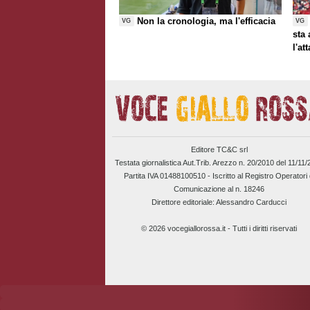
Non la cronologia, ma l'efficacia
VG
VG
sta
l'at
Editore TC&C srl
Testata giornalistica Aut.Trib. Arezzo n. 20/2010 del 11/11
Partita IVA 01488100510 -
Iscritto al Registro Operatori 
Comunicazione al n. 18246
Direttore editoriale: Alessandro Carducci
© 2026 vocegiallorossa.it - Tutti i diritti riservati