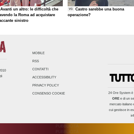
Avanti un altro: le difficoltà che
Castro sarebbe una buona
VG
 avendo la Roma ad acquistare
operazione?
taccante sinistro
MOBILE
RSS
CONTATTI
/2010
di
ACCESSIBILITY
PRIVACY POLICY
24 Ore System
è 
CONSENSO COOKIE
ORE
e di un se
mercato italiano 
cui gestisce in es
in