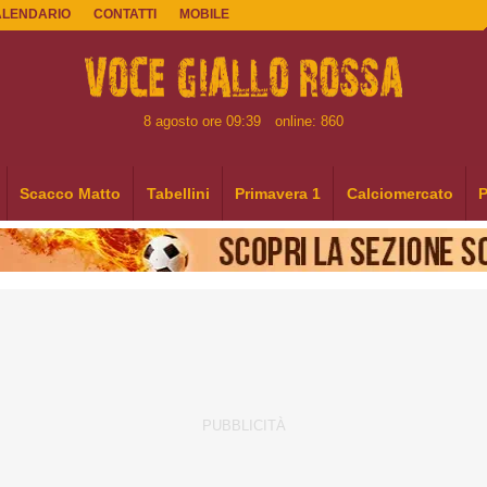
ALENDARIO
CONTATTI
MOBILE
8 agosto ore 09:39
online: 860
Scacco Matto
Tabellini
Primavera 1
Calciomercato
P