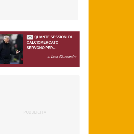
QUANTE SESSIONI DI
VG
CALCIOMERCATO
SERVONO PER
ACCONTENTARE
di Luca d'Alessandro
GASPERINI?