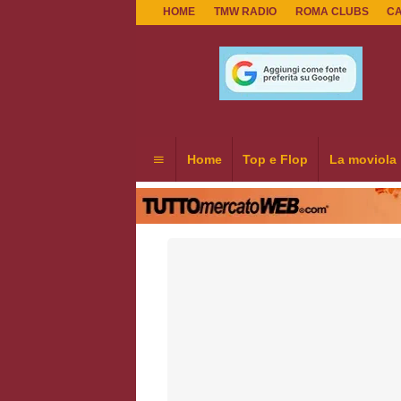
HOME
TMW RADIO
ROMA CLUBS
C
Home
Top e Flop
La moviola