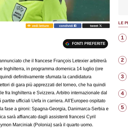
LE P
vedi letture
condividi
tweet
1
FONTI PREFERITE
2
nunciato che il francese François Letexier arbitrerà
 e Inghilterra, in programma domenica 14 luglio (ore
3
 quindi definitivamente sfumata la candidatura
ettori di gara più apprezzati del torneo, che ha quindi
ale fra Inghilterra e Svizzera. Arbitro internazionale dal
4
 partite ufficiali Uefa in carriera. All'Europeo ospitato
5
ella fase a gironi: Spagna-Georgia, Danimarca-Serbia e
a sarà affiancato dagli assistenti francesi Cyril
mon Marciniak (Polonia) sarà il quarto uomo.