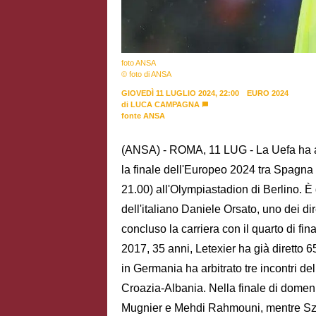
foto ANSA
© foto di ANSA
GIOVEDÌ 11 LUGLIO 2024, 22:00
EURO 2024
di
LUCA CAMPAGNA
fonte ANSA
(ANSA) - ROMA, 11 LUG - La Uefa ha an
la finale dell'Europeo 2024 tra Spagna
21.00) all'Olympiastadion di Berlino. È
dell'italiano Daniele Orsato, uno dei dir
concluso la carriera con il quarto di fin
2017, 35 anni, Letexier ha già diretto 65
in Germania ha arbitrato tre incontri d
Croazia-Albania. Nella finale di domenic
Mugnier e Mehdi Rahmouni, mentre Szy