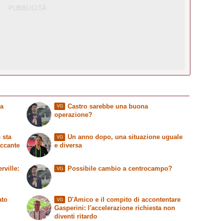
ia
Castro sarebbe una buona
VG
operazione?
 sta
Un anno dopo, una situazione uguale
VG
accante
e diversa
ville:
Possibile cambio a centrocampo?
VG
ato
D'Amico e il compito di accontentare
VG
Gasperini: l'accelerazione richiesta non
diventi ritardo