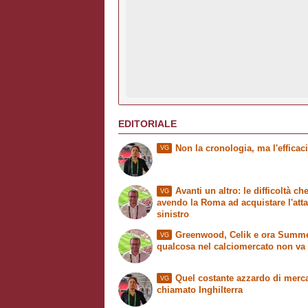
EDITORIALE
Non la cronologia, ma l'efficac
VG
Avanti un altro: le difficoltà che
VG
avendo la Roma ad acquistare l'att
sinistro
Greenwood, Celik e ora Summer
VG
qualcosa nel calciomercato non va
Quel costante azzardo di merc
VG
chiamato Inghilterra