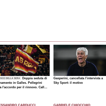
Doppia seduta di
Gasperini, cancellata l'intervista a
VOCE DELLA SERA
namento in Galles. Pellegrini
Sky Sport: il motivo
a l'accordo per il rinnovo. Call
a-Milan di mercato. Nusa chiude
rasferimento. Presentata la maglia
y
ESSANDRO CARDUCCI
GABRIELE CHIOCCHIO