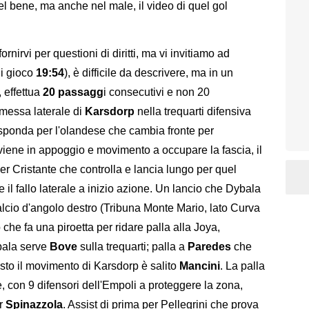
el bene, ma anche nel male, il video di quel gol
irvi per questioni di diritti, ma vi invitiamo ad
di gioco
19:54
), è difficile da descrivere, ma in un
 effettua
20 passagg
i consecutivi e non 20
rimessa laterale di
Karsdorp
nella trequarti difensiva
sponda per l'olandese che cambia fronte per
viene in appoggio e movimento a occupare la fascia, il
r Cristante che controlla e lancia lungo per quel
il fallo laterale a inizio azione. Un lancio che Dybala
calcio d'angolo destro (Tribuna Monte Mario, lato Curva
he fa una piroetta per ridare palla alla Joya,
bala serve
Bove
sulla trequarti; palla a
Paredes
che
sto il movimento di Karsdorp è salito
Mancini
. La palla
e, con 9 difensori dell'Empoli a proteggere la zona,
er
Spinazzola
. Assist di prima per Pellegrini che prova