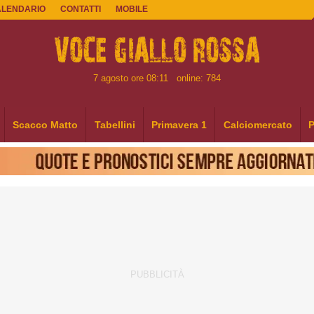
ALENDARIO
CONTATTI
MOBILE
7 agosto ore 08:11
online: 784
Scacco Matto
Tabellini
Primavera 1
Calciomercato
P