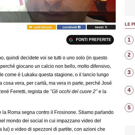
LE P
vedi letture
condividi
tweet
1
FONTI PREFERITE
2
, quindi decidete voi se tutti o uno solo (in questo
e perché giocano un calcio non bello, molto difensivo,
3
le come è Lukaku questa stagione, o il lancio lungo
 cosa vera, per carità, ma vera in parte, perché José
4
ené Ferretti, regista de
"Gli occhi del cuore 2"
e la
5
he la Roma segna contro il Frosinone. Stiamo parlando
 nel mondo dei social in cui impazzano video del
 lui) o video di spezzoni di partite, con azioni che