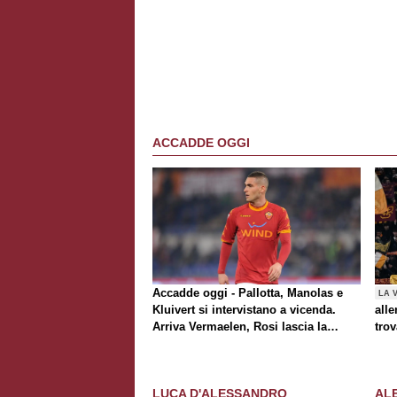
ACCADDE OGGI
Accadde oggi - Pallotta, Manolas e
LA 
Kluivert si intervistano a vicenda.
alle
Arriva Vermaelen, Rosi lascia la
trov
Roma
Rom
al t
Awa
LUCA D'ALESSANDRO
AL