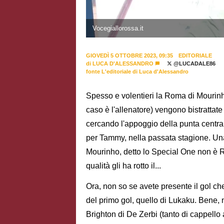
Vocegiallorossa.it
GIOVEDÌ 5 OTTOBRE 2023, 09:35
EDITORIALE
di
LUCA D'ALESSANDRO
@LUCADALE86
fonte L'editoriale di Luca d'Alessandro
Spesso e volentieri la Roma di Mourinho
caso è l'allenatore) vengono bistrattat
cercando l'appoggio della punta centra
per Tammy, nella passata stagione. Una
Mourinho, detto lo Special One non è R
qualità gli ha rotto il...
Ora, non so se avete presente il gol c
del primo gol, quello di Lukaku. Bene,
Brighton di De Zerbi (tanto di cappello a