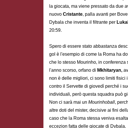
la giocata, ma viene pressato da due av
nuovo
Cristante
, palla avanti per Bove
Dybala che inventa il filtrante per
Luka
20:59.
Spero di essere stato abbastanza descri
gol è l'esempio di come la Roma ha doti 
che lo stesso Mourinho, in conferenza s
l'anno scorso, orfano di
Mkhitaryan,
av
non è delle migliori, ci sono limiti fisic
contro il Servette di giovedì perché i suoi
individuali, però questa squadra può g
Non ci sarà mai un
Mourinhoball
, perc
altre doti del mister, decisive ai fini del
caso che la Roma stessa veniva esaltata
eccezion fatta delle giocate di Dybala.