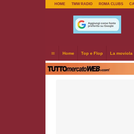
HOME
TMW RADIO
ROMA CLUBS
C
Home
Top e Flop
La moviola