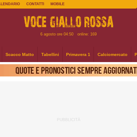
ALENDARIO
CONTATTI
MOBILE
6 agosto ore 04:50
online: 169
Scacco Matto
Tabellini
Primavera 1
Calciomercato
P