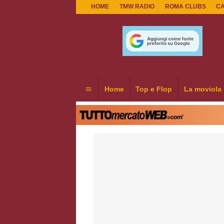
HOME
TMW RADIO
ROMA CLUBS
C
Home
Top e Flop
La moviola