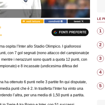
LE P
vedi letture
condividi
tweet
I
1
FONTI PREFERITE
io
2
a ospita l’Inter allo Stadio Olimpico. I giallorossi
unti, con 7 gol segnati (nono attacco del campionato)e
3
, mentre i nerazzurri sono quarti a quota 12 punti, con
 campionato) e 8 incassate (undicesima difesa del
4
a ha ottenuto 6 punti nelle 3 partite fin qui disputate,
5
edia punti che è 2. In trasferta l’Inter ha vinto una
erdendo l’altra, per una media di 1,50 punti a partita.
 in Serie A tra Roma e Inter, con 51 successi