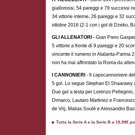
giallorossi, 54 pareggi e 79 successi ne
34 vittorie interne, 26 pareggi e 32 suc
ottobre 2016 (2-1 con i gol di Dzeko, Ban
GLI ALLENATORI -
Gian Piero Gasperin
5 vittorie a fronte di 9 pareggi e 20 sc
vincente il rumeno in Atalanta-Parma 2-
non ha mai affrontato la Roma da allen
I CANNONIERI
- Il capocannoniere del
5 gol. Lo segue Stephan El Shaarawy 
Due gol a testa per Lorenzo Pellegrin
Dimarco, Lautaro Martinez e Francesc
de Vrij, Matias Soulé e Alessandro Bas
Tutta la Serie A e la Serie B a 19,99€ p