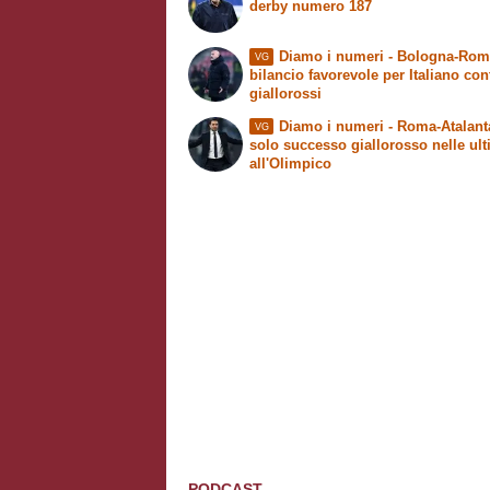
derby numero 187
Diamo i numeri
- Bologna-Rom
VG
bilancio favorevole per Italiano con
giallorossi
Diamo i numeri
- Roma-Atalant
VG
solo successo giallorosso nelle ul
all'Olimpico
PODCAST