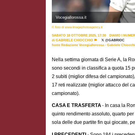
Vocegiallorossa.it
© foto di www.imagephotoagency.it
SABATO 18 OTTOBRE 2025, 17:30
DIAMO I NUMER
di
GABRIELE CHIOCCHIO
@GABRIOC
fonte Redazione Vocegiallorossa - Gabriele Chiocch
Nella settima giornata di Serie A, la Rom
sono secondi in classifica a quota 15 p
2 subiti (miglior difesa del campionato)
17 reti realizzate (miglior attacco del
campionato).
CASA E TRASFERTA
- In casa la Rom
quinto rendimento assoluto, quarto per m
sola delle due partite fin qui giocate, p
I PRECEDENTI -
Sono 184 i precedenti