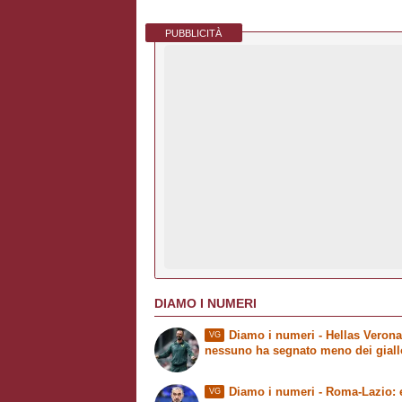
PUBBLICITÀ
DIAMO I NUMERI
Diamo i numeri
- Hellas Veron
VG
nessuno ha segnato meno dei giall
Diamo i numeri
- Roma-Lazio: e
VG