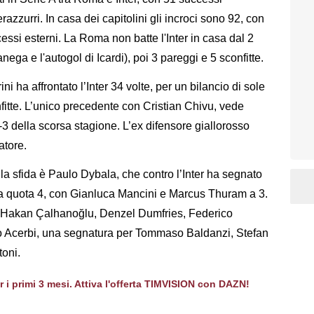
razzurri. In casa dei capitolini gli incroci sono 92, con
cessi esterni. La Roma non batte l'Inter in casa dal 2
ega e l'autogol di Icardi), poi 3 pareggi e 5 sconfitte.
i ha affrontato l’Inter 34 volte, per un bilancio di sole
onfitte. L’unico precedente con Cristian Chivu, vede
3 della scorsa stagione. L’ex difensore giallorosso
atore.
la sfida è Paulo Dybala, che contro l’Inter ha segnato
a quota 4, con Gianluca Mancini e Marcus Thuram a 3.
i, Hakan Çalhanoğlu, Denzel Dumfries, Federico
o Acerbi, una segnatura per Tommaso Baldanzi, Stefan
toni.
er i primi 3 mesi. Attiva l'offerta TIMVISION con DAZN!