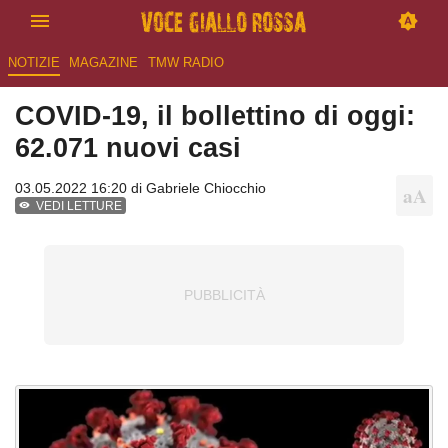
NOTIZIE
MAGAZINE
TMW RADIO
COVID-19, il bollettino di oggi:
62.071 nuovi casi
03.05.2022 16:20 di
Gabriele Chiocchio
VEDI LETTURE