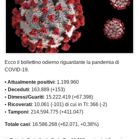
Ecco il bollettino odierno riguardante la pandemia di
COVID-19.
• Attualmente positivi
: 1.199.960
•
Deceduti
: 163.889 (+153)
•
Dimessi
/
Guariti
: 15.222.419 (+67.398)
•
Ricoverati
: 10.061 (-101) di cui in TI: 366 (-2)
•
Tamponi
: 214.594.775 (+411.047)
Totale casi
: 16.586.268 (+62.071, +0,38%)