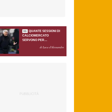
QUANTE SESSIONI DI
VG
CALCIOMERCATO
SERVONO PER
ACCONTENTARE
di Luca d'Alessandro
GASPERINI?