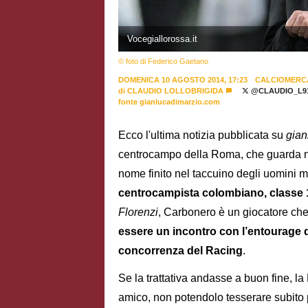
Vocegiallorossa.it
© foto di Federico Gaetano
DOMENICA 10 AGOSTO 2014, 17:23
CALCIOMERC
di
CLAUDIO LOLLOBRIGIDA
@CLAUDIO_L9
fonte gianlucadimarzio.com
Ecco l'ultima notizia pubblicata su
gian
centrocampo della Roma, che guarda nel
nome finito nel taccuino degli uomini me
centrocampista colombiano, classe 19
Florenzi
, Carbonero è un giocatore ch
essere un incontro con l’entourage d
concorrenza del Racing
.
Se la trattativa andasse a buon fine, 
amico, non potendolo tesserare subito p