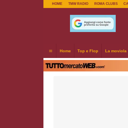
HOME
TMW RADIO
ROMA CLUBS
C
Home
Top e Flop
La moviola