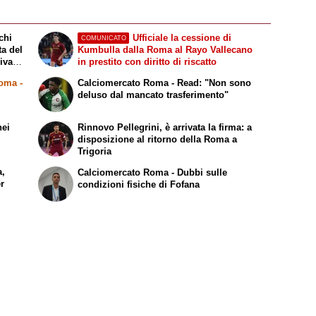
chi
Ufficiale la cessione di
COMUNICATO
ta del
Kumbulla dalla Roma al Rayo Vallecano
riva
in prestito con diritto di riscatto
Roma
-
Calciomercato Roma - Read: "Non sono
i
deluso dal mancato trasferimento"
nei
Rinnovo Pellegrini, è arrivata la firma: a
disposizione al ritorno della Roma a
Trigoria
a,
Calciomercato Roma - Dubbi sulle
er
condizioni fisiche di Fofana