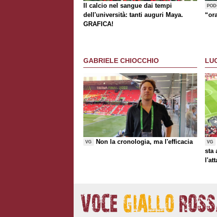
Il calcio nel sangue dai tempi
POD
dell'università: tanti auguri Maya.
“or
GRAFICA!
GABRIELE CHIOCCHIO
LU
Non la cronologia, ma l'efficacia
VG
VG
sta
l'at