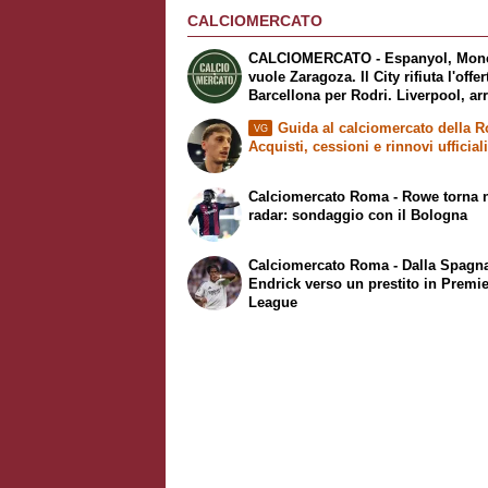
CALCIOMERCATO
CALCIOMERCATO - Espanyol, Mon
vuole Zaragoza. Il City rifiuta l'offer
Barcellona per Rodri. Liverpool, ar
Barcola
Guida al calciomercato della 
VG
Acquisti, cessioni e rinnovi ufficial
Calciomercato Roma - Rowe torna 
radar: sondaggio con il Bologna
Calciomercato Roma - Dalla Spagn
Endrick verso un prestito in Premi
League