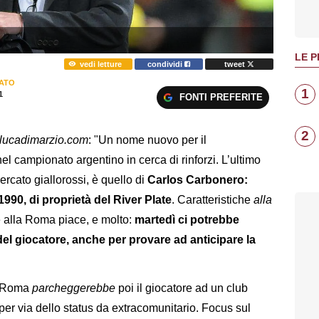
LE P
vedi letture
condividi
tweet
ATO
1
1
FONTI PREFERITE
2
lucadimarzio.com
: "Un nome nuovo per il
 campionato argentino in cerca di rinforzi. L’ultimo
rcato giallorossi, è quello di
Carlos Carbonero:
90, di proprietà del River Plate
. Caratteristiche
alla
e alla Roma piace, e molto:
martedì ci potrebbe
el giocatore, anche per provare ad anticipare la
la Roma
parcheggerebbe
poi il giocatore ad un club
er via dello status da extracomunitario. Focus sul