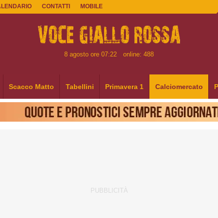
ALENDARIO
CONTATTI
MOBILE
8 agosto ore 07:22
online: 488
Scacco Matto
Tabellini
Primavera 1
Calciomercato
P