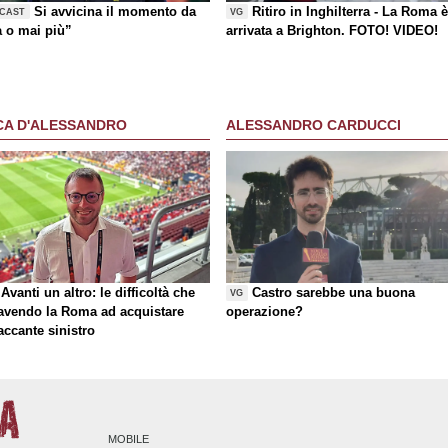
Si avvicina il momento da
Ritiro in Inghilterra - La Roma 
CAST
VG
a o mai più”
arrivata a Brighton. FOTO! VIDEO!
CA D'ALESSANDRO
ALESSANDRO CARDUCCI
Avanti un altro: le difficoltà che
Castro sarebbe una buona
VG
 avendo la Roma ad acquistare
operazione?
taccante sinistro
MOBILE