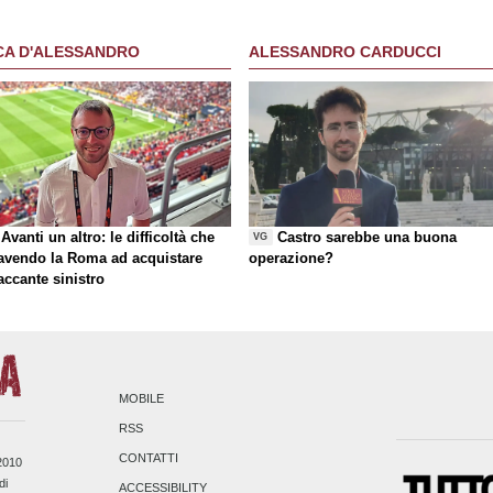
CA D'ALESSANDRO
ALESSANDRO CARDUCCI
Avanti un altro: le difficoltà che
Castro sarebbe una buona
VG
 avendo la Roma ad acquistare
operazione?
taccante sinistro
MOBILE
RSS
CONTATTI
/2010
di
ACCESSIBILITY