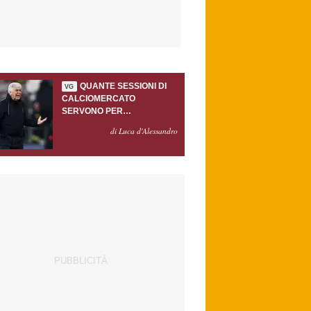
QUANTE SESSIONI DI
VG
CALCIOMERCATO
SERVONO PER
ACCONTENTARE
di Luca d'Alessandro
GASPERINI?