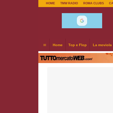
HOME
TMW RADIO
ROMA CLUBS
C
Home
Top e Flop
La moviola