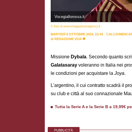
Vocegiallorossa.it
© foto di www.imagephotoagency.it
MARTEDÌ 8 OTTOBRE 2024, 15:43
CALCIOMERCA
di
REDAZIONE VGR
Missione
Dybala
. Secondo quanto scriv
Galatasaray
voleranno in Italia nei pro
le condizioni per acquistare la
Joya
.
L'argentino, il cui contratto scadrà il
su club e città al suo connazionale Ma
Tutta la Serie A e la Serie B a 19,99€ p
PUBBLICITÀ