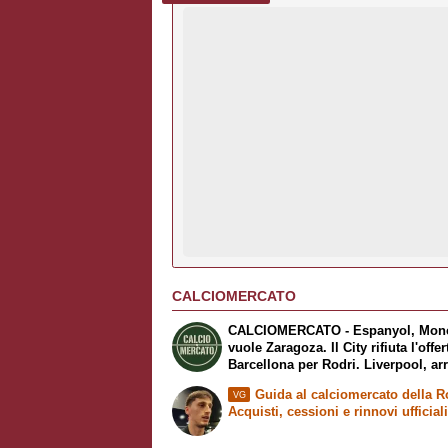
CALCIOMERCATO
CALCIOMERCATO - Espanyol, Mon
vuole Zaragoza. Il City rifiuta l'offer
Barcellona per Rodri. Liverpool, ar
Barcola
Guida al calciomercato della 
VG
Acquisti, cessioni e rinnovi ufficial