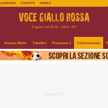
ALENDARIO
CONTATTI
MOBILE
8 agosto ore 00:48
online: 397
Scacco Matto
Tabellini
Primavera 1
Calciomercato
P