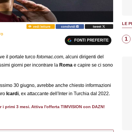
LE P
vedi letture
condividi
tweet
TO
1
FONTI PREFERITE
e il portale turco
fotomac.com
, alcuni dirigenti del
ssimi giorni per incontrare la
Roma
e capire se ci sono
 prossimo 30 giugno, avrebbe anche chiesto informazioni
uro
Icardi
, ex attaccante dell'Inter in Turchia dal 2022.
er i primi 3 mesi. Attiva l'offerta TIMVISION con DAZN!