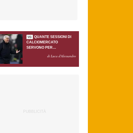
QUANTE SESSIONI DI
VG
CALCIOMERCATO
SERVONO PER
ACCONTENTARE
di Luca d'Alessandro
GASPERINI?