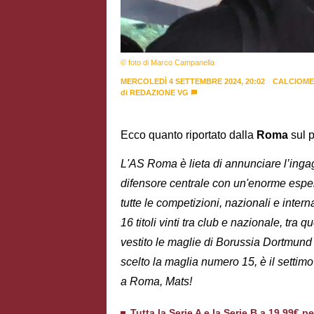
© foto di Marco Campanella
MERCOLEDÌ 4 SETTEMBRE 2024, 20:02
CALCIOM
di
REDAZIONE VG
Ecco quanto riportato dalla
Roma
sul p
L'AS Roma è lieta di annunciare l’inga
difensore centrale con un'enorme esper
tutte le competizioni, nazionali e intern
16 titoli vinti tra club e nazionale, tra
vestito le maglie di Borussia Dortmund
scelto la maglia numero 15, è il settim
a Roma, Mats!
Tutta la Serie A e la Serie B a 19,99€ p