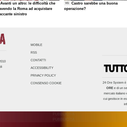
Avanti un altro: le difficoltà che
Castro sarebbe una buona
VG
 avendo la Roma ad acquistare
operazione?
taccante sinistro
MOBILE
RSS
CONTATTI
/2010
di
ACCESSIBILITY
PRIVACY POLICY
24 Ore System
è 
CONSENSO COOKIE
ORE
e di un se
mercato italiano 
cui gestisce in es
in