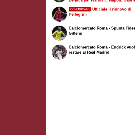
Benfica per Ivanovic. Napoli, Gabri
Jesus resta il sogno per l’attacco.
Ufficiale il rinnovo di
COMUNICATO
Juventus, accelera per Zirkzee
Pellegrini
Calciomercato Roma - Spunta l'ide
Gittens
Calciomercato Roma - Endrick vuo
restare al Real Madrid