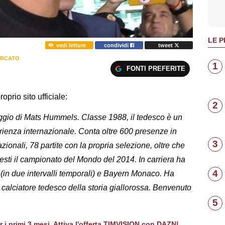
LE P
vedi letture
condividi
tweet
ERCATO
1
FONTI PREFERITE
roprio sito ufficiale:
2
ggio di Mats Hummels. Classe 1988, il tedesco è un
ienza internazionale. Conta oltre 600 presenze in
3
azionali, 78 partite con la propria selezione, oltre che
 questi il campionato del Mondo del 2014. In carriera ha
4
 (in due intervalli temporali) e Bayern Monaco. Ha
o calciatore tedesco della storia giallorossa. Benvenuto
5
er i primi 3 mesi. Attiva l'offerta TIMVISION con DAZN!