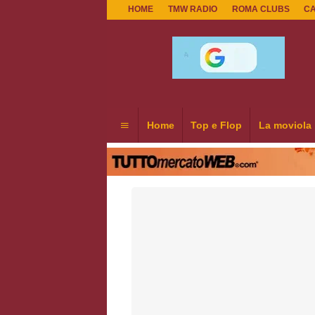
HOME
TMW RADIO
ROMA CLUBS
C
Home
Top e Flop
La moviola