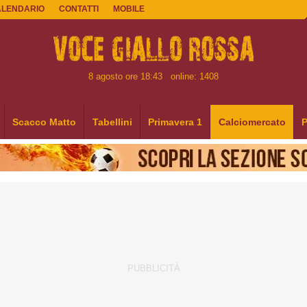
ALENDARIO
CONTATTI
MOBILE
8 agosto ore 18:43
online: 1408
Scacco Matto
Tabellini
Primavera 1
Calciomercato
P