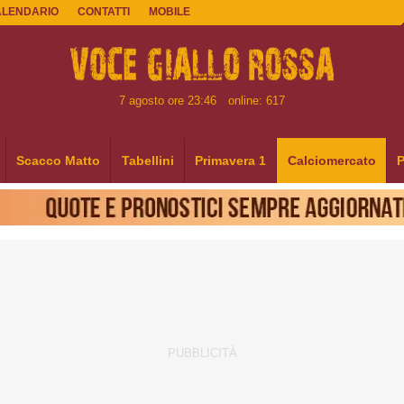
ALENDARIO
CONTATTI
MOBILE
7 agosto ore 23:46
online: 617
Scacco Matto
Tabellini
Primavera 1
Calciomercato
P