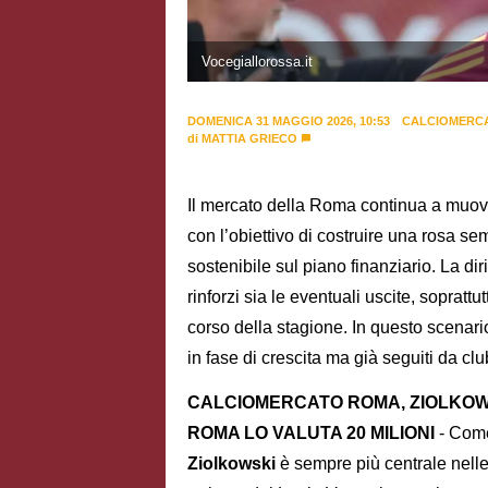
Vocegiallorossa.it
DOMENICA 31 MAGGIO 2026, 10:53
CALCIOMERC
di
MATTIA GRIECO
Il mercato della Roma continua a muove
con l’obiettivo di costruire una rosa se
sostenibile sul piano finanziario. La di
rinforzi sia le eventuali uscite, soprat
corso della stagione. In questo scenario
in fase di crescita ma già seguiti da cl
CALCIOMERCATO ROMA, ZIOLKOWS
ROMA LO VALUTA 20 MILIONI
- Come
Ziolkowski
è sempre più centrale nelle 