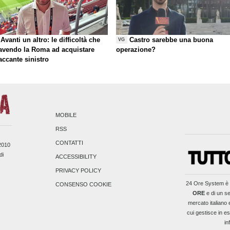
Avanti un altro: le difficoltà che
Castro sarebbe una buona
VG
 avendo la Roma ad acquistare
operazione?
taccante sinistro
MOBILE
RSS
CONTATTI
/2010
di
ACCESSIBILITY
PRIVACY POLICY
24 Ore System
è 
CONSENSO COOKIE
ORE
e di un se
mercato italiano 
cui gestisce in es
in