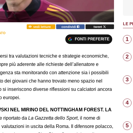
LE P
vedi letture
condividi
tweet
ATO
1
FONTI PREFERITE
2
rsi tra valutazioni tecniche e strategie economiche,
mpre più aderente alle richieste dell’allenatore e
rigenza sta monitorando con attenzione sia i possibili
3
tutto dei giovani che hanno trovato meno spazio nel
 si inseriscono diverse riflessioni su calciatori ancora
ub europei.
4
KI NEL MIRINO DEL NOTTINGHAM FOREST. LA
 riportato da
La Gazzetta dello Sport
, il nome di
5
valutazioni in uscita della Roma. Il difensore polacco,