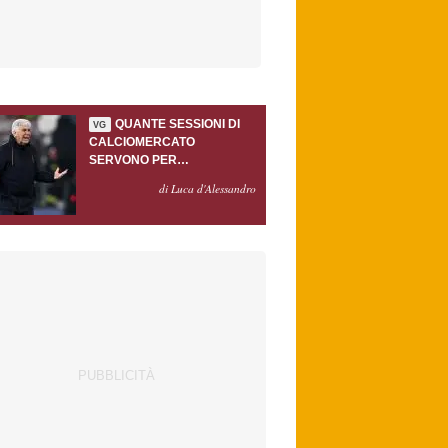
QUANTE SESSIONI DI
VG
CALCIOMERCATO
SERVONO PER
ACCONTENTARE
di Luca d'Alessandro
GASPERINI?