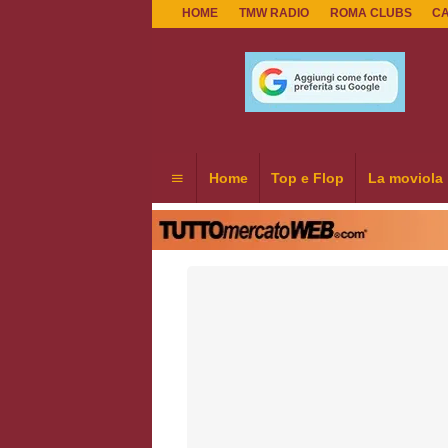
HOME
TMW RADIO
ROMA CLUBS
C
Home
Top e Flop
La moviola