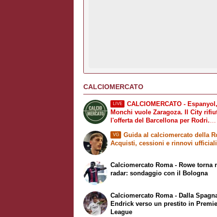
CALCIOMERCATO
CALCIOMERCATO - Espanyol
LIVE
Monchi vuole Zaragoza. Il City rifiu
l'offerta del Barcellona per Rodri.
Liverpool, arriva Barcola
Guida al calciomercato della 
VG
Acquisti, cessioni e rinnovi ufficial
Calciomercato Roma - Rowe torna 
radar: sondaggio con il Bologna
Calciomercato Roma - Dalla Spagn
Endrick verso un prestito in Premi
League