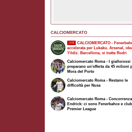
CALCIOMERCATO
CALCIOMERCATO - Fenerbahç
LIVE
accelerata per Lukaku. Arsenal, ide
Yildiz. Barcellona, si tratta Rodri
Calciomercato Roma - I giallorossi
preparano un'offerta da 45 milioni 
Mora del Porto
Calciomercato Roma - Restano le
difficoltà per Nusa
Calciomercato Roma - Concorrenza
Endrick: ci sono Fenerbahce e club
Premier League