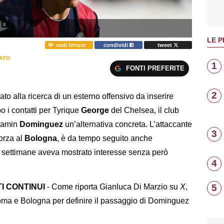
LE P
vedi letture
condividi
tweet
ATO
1
FONTI PREFERITE
2
to alla ricerca di un esterno offensivo da inserire
o i contatti per Tyrique
George
del Chelsea, il club
njamin
Dominguez
un’alternativa concreta. L’attaccante
3
orza al
Bologna
, è da tempo seguito anche
e settimane aveva mostrato interesse senza però
4
5
I CONTINUI
- Come riporta Gianluca Di Marzio su
X
,
Roma e Bologna per definire il passaggio di Dominguez