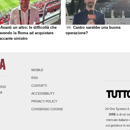
Avanti un altro: le difficoltà che
Castro sarebbe una buona
VG
 avendo la Roma ad acquistare
operazione?
taccante sinistro
MOBILE
RSS
CONTATTI
/2010
di
ACCESSIBILITY
PRIVACY POLICY
24 Ore System
è 
CONSENSO COOKIE
ORE
e di un se
mercato italiano 
cui gestisce in es