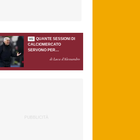
QUANTE SESSIONI DI
VG
CALCIOMERCATO
SERVONO PER
ACCONTENTARE
di Luca d'Alessandro
GASPERINI?