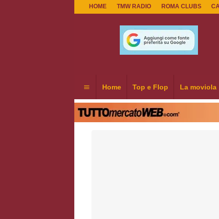
HOME
TMW RADIO
ROMA CLUBS
C
Home
Top e Flop
La moviola