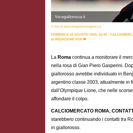
Vocegiallorossa.it
© foto di www.imagephotoagency.it
DOMENICA 31 AGOSTO 2025, 10:43
CALCIOMERC
di
REDAZIONE VGR
La
Roma
continua a monitorare il merca
nella rosa di Gian Piero Gasperini. Dop
giallorosso avrebbe individuato in Be
argentino classe 2003, attualmente in f
dall’Olympique Lione, che nelle scors
affondare il colpo.
CALCIOMERCATO ROMA, CONTATT
starebbero continuando i contatti tra 
in giallorosso.