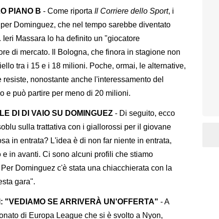
O PIANO B
- Come riporta
Il Corriere dello Sport
, i
ng per Dominguez, che nel tempo sarebbe diventato
 Ieri Massara lo ha definito un "giocatore
 ore di mercato. Il Bologna, che finora in stagione non
iello tra i 15 e i 18 milioni. Poche, ormai, le alternative,
resiste, nonostante anche l'interessamento del
o e può partire per meno di 20 milioni.
E DI DI VAIO SU DOMINGUEZ
- Di seguito, ecco
oblu sulla trattativa con i giallorossi per il giovane
sa in entrata? L'idea è di non far niente in entrata,
e in avanti. Ci sono alcuni profili che stiamo
re. Per Dominguez c'è stata una chiacchierata con la
sta gara".
 "VEDIAMO SE ARRIVERÀ UN'OFFERTA"
- A
onato di Europa League che si è svolto a Nyon,