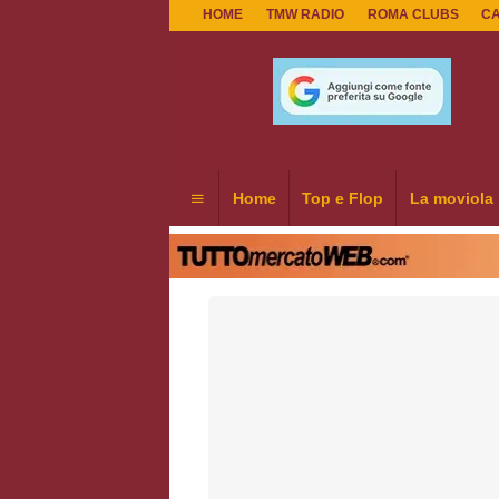
HOME
TMW RADIO
ROMA CLUBS
C
Home
Top e Flop
La moviola