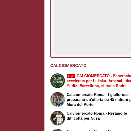
CALCIOMERCATO
CALCIOMERCATO - Fenerbahç
LIVE
accelerata per Lukaku. Arsenal, ide
Yildiz. Barcellona, si tratta Rodri
Calciomercato Roma - I giallorossi
preparano un'offerta da 45 milioni 
Mora del Porto
Calciomercato Roma - Restano le
difficoltà per Nusa