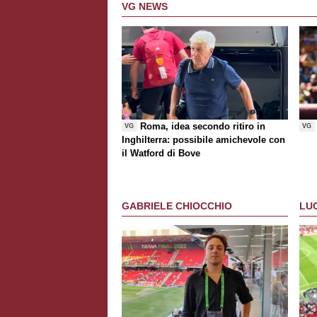
VG NEWS
Roma, idea secondo ritiro in
VG
VG
Inghilterra: possibile amichevole con
il Watford di Bove
GABRIELE CHIOCCHIO
LU