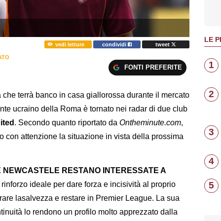
LE P
vedi letture
condividi
tweet
ATO
1
FONTI PREFERITE
2
che terrà banco in casa giallorossa durante il mercato
cante ucraino della Roma è tornato nei radar di due club
ited
. Secondo quanto riportato da
Ontheminute.com
,
3
 con attenzione la situazione in vista della prossima
4
E NEWCASTELE RESTANO INTERESSATE A
5
inforzo ideale per dare forza e incisività al proprio
ntrare lasalvezza e restare in Premier League. La sua
ntinuità lo rendono un profilo molto apprezzato dalla