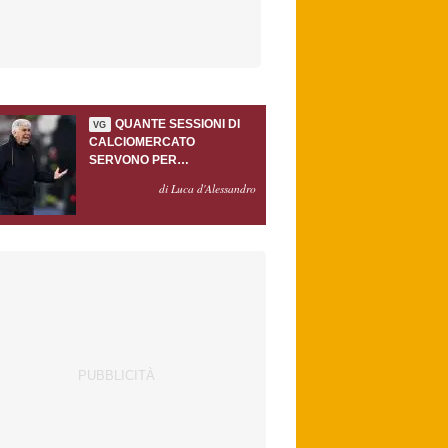
QUANTE SESSIONI DI
VG
CALCIOMERCATO
SERVONO PER
ACCONTENTARE
di Luca d'Alessandro
GASPERINI?