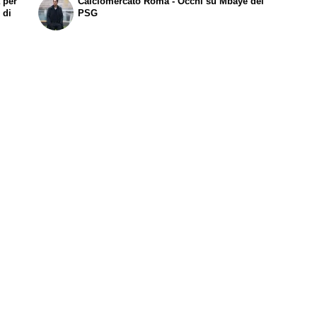
 per
Calciomercato Roma - Occhi su Mbaye del
 di
PSG