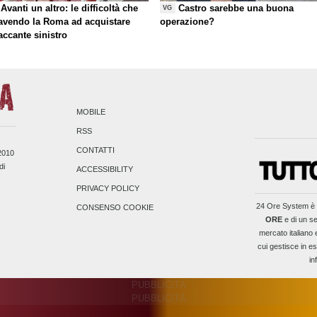
Avanti un altro: le difficoltà che
Castro sarebbe una buona
VG
 avendo la Roma ad acquistare
operazione?
taccante sinistro
MOBILE
RSS
CONTATTI
/2010
di
ACCESSIBILITY
PRIVACY POLICY
24 Ore System
è 
CONSENSO COOKIE
ORE
e di un se
mercato italiano 
cui gestisce in es
in