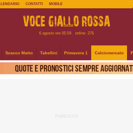
ALENDARIO
CONTATTI
MOBILE
6 agosto ore 05:59
online: 276
Scacco Matto
Tabellini
Primavera 1
Calciomercato
P