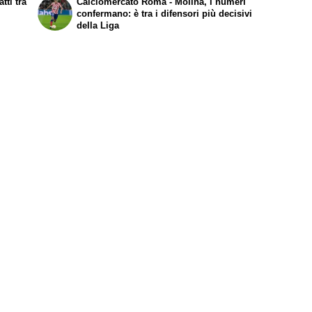
tti tra
Calciomercato Roma - Molina, i numeri
confermano: è tra i difensori più decisivi
della Liga