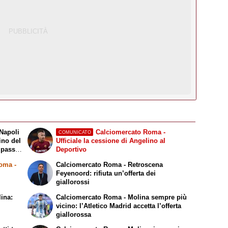
Napoli
Calciomercato Roma -
COMUNICATO
ino del
Ufficiale la cessione di Angelino al
 passo
Deportivo
Roma
-
Calciomercato Roma - Retroscena
i
Feyenoord: rifiuta un’offerta dei
giallorossi
ina:
Calciomercato Roma - Molina sempre più
i
vicino: l’Atletico Madrid accetta l’offerta
giallorossa