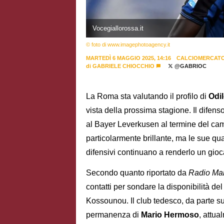
Vocegiallorossa.it
© foto di www.imagephotoagency.it
MARTEDÌ 6 MAGGIO 2025, 14:16
CALCIOMERCAT
di
GABRIELE CHIOCCHIO
@GABRIOC
La Roma sta valutando il profilo di
Odi
vista della prossima stagione. Il difenso
al Bayer Leverkusen al termine del ca
particolarmente brillante, ma le sue qual
difensivi continuano a renderlo un gioc
Secondo quanto riportato da
Radio Ma
contatti per sondare la disponibilità de
Kossounou. Il club tedesco, da parte s
permanenza di
Mario
Hermoso
, attua