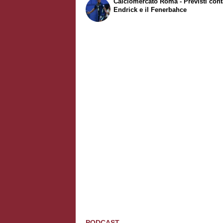
Calciomercato Roma - Previsti conta
Endrick e il Fenerbahce
PODCAST