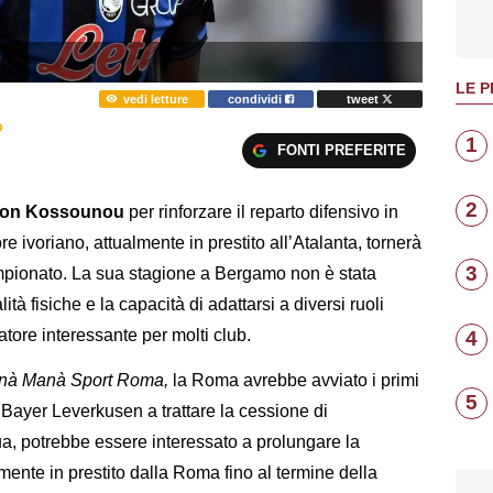
LE P
vedi letture
condividi
tweet
O
1
FONTI PREFERITE
2
lon
Kossounou
per rinforzare il reparto difensivo in
re ivoriano, attualmente in prestito all’Atalanta, tornerà
3
mpionato. La sua stagione a Bergamo non è stata
ità fisiche e la capacità di adattarsi a diversi ruoli
atore interessante per molti club.
4
nà Manà Sport Roma,
la Roma avrebbe avviato i primi
5
l Bayer Leverkusen a trattare la cessione di
ua, potrebbe essere interessato a prolungare la
lmente in prestito dalla Roma fino al termine della