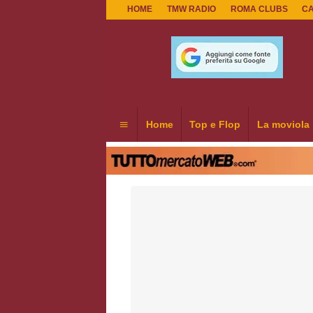
HOME
TMW RADIO
ROMA CLUBS
C
Home
Top e Flop
La moviola