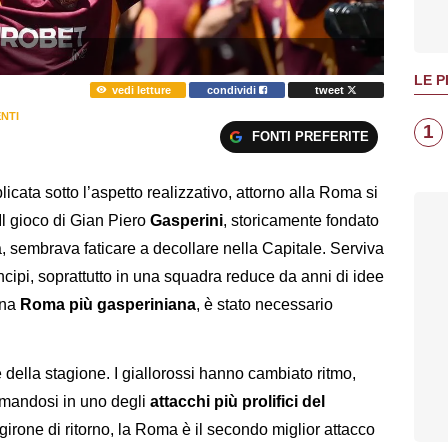
LE P
vedi letture
condividi
tweet
NTI
1
FONTI PREFERITE
cata sotto l’aspetto realizzativo, attorno alla Roma si
 Il gioco di Gian Piero
Gasperini
, storicamente fondato
a, sembrava faticare a decollare nella Capitale. Serviva
cipi, soprattutto in una squadra reduce da anni di idee
 una
Roma più gasperiniana
, è stato necessario
 della stagione. I giallorossi hanno cambiato ritmo,
ormandosi in uno degli
attacchi più prolifici del
girone di ritorno, la Roma è il secondo miglior attacco