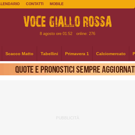
ALENDARIO
CONTATTI
MOBILE
8 agosto ore 01:52
online: 276
Scacco Matto
Tabellini
Primavera 1
Calciomercato
P