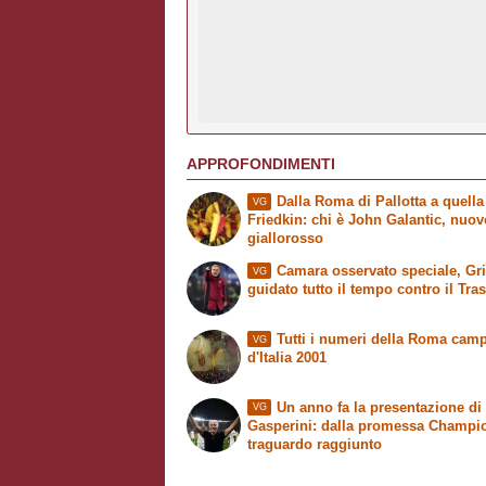
APPROFONDIMENTI
Dalla Roma di Pallotta a quella
VG
Friedkin: chi è John Galantic, nuo
giallorosso
Camara osservato speciale, Grit
VG
guidato tutto il tempo contro il Tra
Tutti i numeri della Roma cam
VG
d'Italia 2001
Un anno fa la presentazione di
VG
Gasperini: dalla promessa Champi
traguardo raggiunto