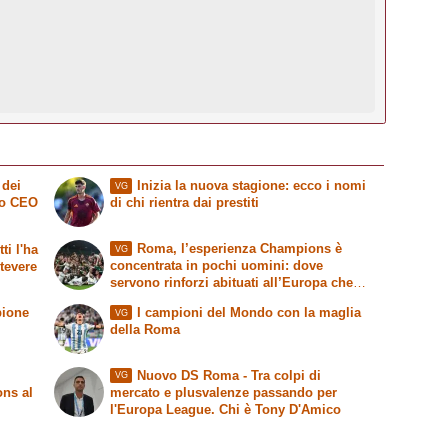
 dei
Inizia la nuova stagione: ecco i nomi
VG
vo CEO
di chi rientra dai prestiti
Roma, l’esperienza Champions è
ti l'ha
VG
concentrata in pochi uomini: dove
stevere
servono rinforzi abituati all’Europa che
conta
pione
I campioni del Mondo con la maglia
VG
della Roma
Nuovo DS Roma - Tra colpi di
VG
ons al
mercato e plusvalenze passando per
l'Europa League. Chi è Tony D'Amico