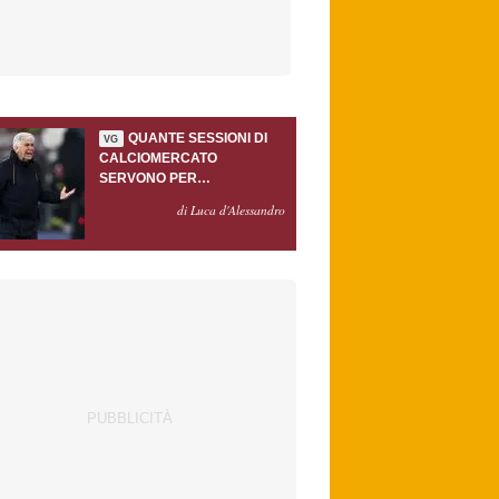
QUANTE SESSIONI DI
VG
CALCIOMERCATO
SERVONO PER
ACCONTENTARE
di Luca d'Alessandro
GASPERINI?