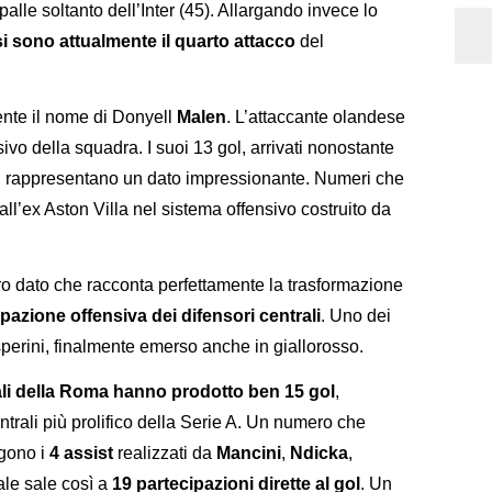
palle soltanto dell’Inter (45). Allargando invece lo
si sono attualmente il quarto attacco
del
ente il nome di Donyell
Malen
. L’attaccante olandese
sivo della squadra. I suoi 13 gol, arrivati nonostante
e, rappresentano un dato impressionante. Numeri che
all’ex Aston Villa nel sistema offensivo costruito da
ltro dato che racconta perfettamente la trasformazione
pazione offensiva dei difensori centrali
. Uno dei
perini, finalmente emerso anche in giallorosso.
ali della Roma hanno prodotto ben 15 gol
,
ntrali più prolifico della Serie A. Un numero che
ngono i
4 assist
realizzati da
Mancini
,
Ndicka
,
otale sale così a
19 partecipazioni dirette al gol
. Un