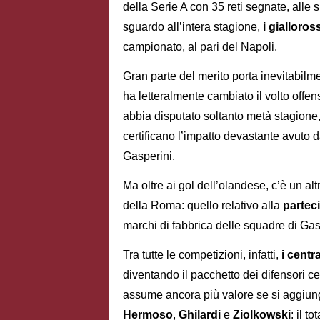
della Serie A con 35 reti segnate, alle s
sguardo all’intera stagione,
i gialloros
campionato, al pari del Napoli.
Gran parte del merito porta inevitabilm
ha letteralmente cambiato il volto offen
abbia disputato soltanto metà stagion
certificano l’impatto devastante avuto d
Gasperini.
Ma oltre ai gol dell’olandese, c’è un a
della Roma: quello relativo alla
parteci
marchi di fabbrica delle squadre di Gas
Tra tutte le competizioni, infatti,
i centr
diventando il pacchetto dei difensori ce
assume ancora più valore se si aggiu
Hermoso
,
Ghilardi
e
Ziolkowski
: il t