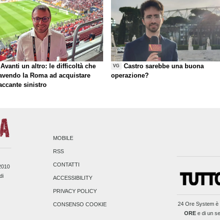
Avanti un altro: le difficoltà che
Castro sarebbe una buona
VG
 avendo la Roma ad acquistare
operazione?
taccante sinistro
MOBILE
RSS
CONTATTI
/2010
di
ACCESSIBILITY
PRIVACY POLICY
24 Ore System
è 
CONSENSO COOKIE
ORE
e di un se