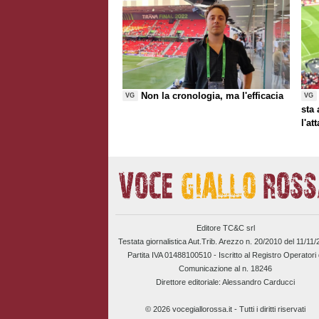
Non la cronologia, ma l'efficacia
VG
VG
sta
l'at
Editore TC&C srl
Testata giornalistica Aut.Trib. Arezzo n. 20/2010 del 11/11
Partita IVA 01488100510 -
Iscritto al Registro Operatori 
Comunicazione al n. 18246
Direttore editoriale: Alessandro Carducci
© 2026 vocegiallorossa.it - Tutti i diritti riservati