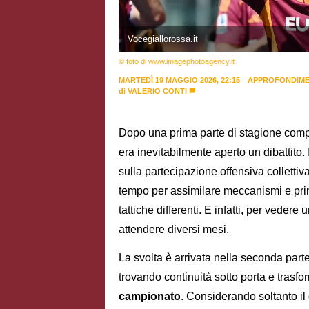
Vocegiallorossa.it
© foto di www.imagephotoagency.it
MARTEDÌ 19 MAGGIO 2026, 22:15
APPROFONDIME
di
VALERIO CONTI
Dopo una prima parte di stagione compli
era inevitabilmente aperto un dibattito.
sulla partecipazione offensiva collettiv
tempo per assimilare meccanismi e prin
tattiche differenti. E infatti, per vedere
attendere diversi mesi.
La svolta è arrivata nella seconda parte
trovando continuità sotto porta e trasf
campionato
. Considerando soltanto il 