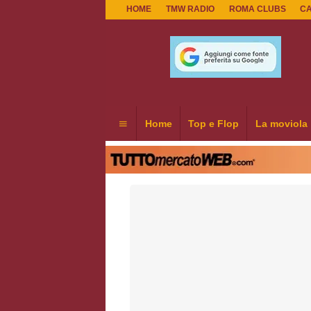
HOME
TMW RADIO
ROMA CLUBS
C
Home
Top e Flop
La moviola