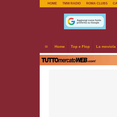
HOME
TMW RADIO
ROMA CLUBS
C
Home
Top e Flop
La moviola