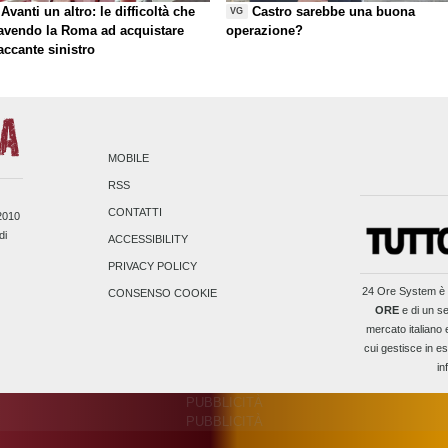
Avanti un altro: le difficoltà che
Castro sarebbe una buona
VG
 avendo la Roma ad acquistare
operazione?
taccante sinistro
MOBILE
RSS
CONTATTI
/2010
di
ACCESSIBILITY
PRIVACY POLICY
24 Ore System
è 
CONSENSO COOKIE
ORE
e di un se
mercato italiano 
cui gestisce in es
in