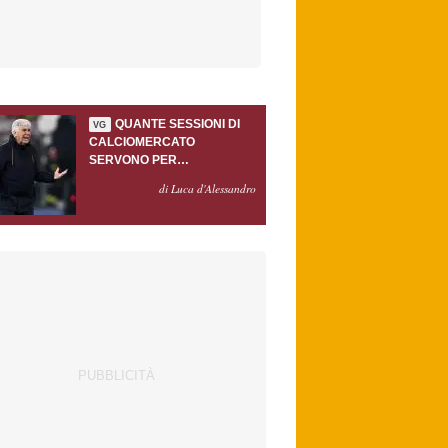
QUANTE SESSIONI DI
VG
CALCIOMERCATO
SERVONO PER
ACCONTENTARE
di Luca d'Alessandro
GASPERINI?