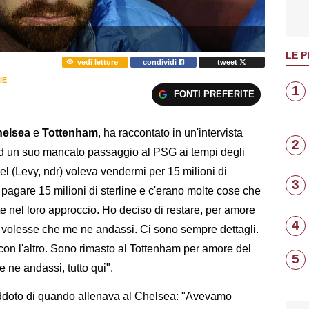
LE P
vedi letture
condividi
tweet
IE
1
FONTI PREFERITE
elsea
e
Tottenham
, ha raccontato in un'intervista
2
ad un suo mancato passaggio al PSG ai tempi degli
niel (Levy, ndr) voleva vendermi per 15 milioni di
3
pagare 15 milioni di sterline e c'erano molte cose che
nel loro approccio. Ho deciso di restare, per amore
4
 volesse che me ne andassi. Ci sono sempre dettagli.
con l'altro. Sono rimasto al Tottenham per amore del
5
 ne andassi, tutto qui".
eddoto di quando allenava al Chelsea: "Avevamo