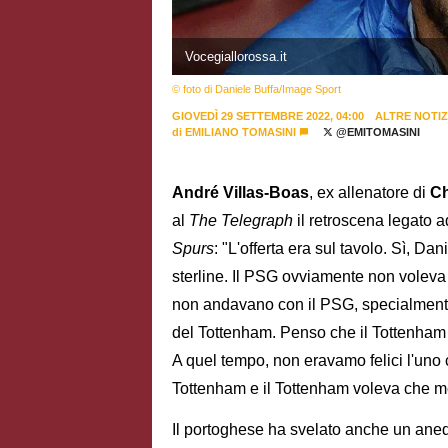
Vocegiallorossa.it
© foto di Daniele Buffa/Image Sport
GIOVEDÌ 29 SETTEMBRE 2022, 04:00
ALTRE NOTIZ
di
EMILIANO TOMASINI
@EMITOMASINI
André Villas-Boas
, ex allenatore di
Ch
al
The Telegraph
il retroscena legato 
Spurs
: "L'offerta era sul tavolo. Sì, Da
sterline. Il PSG ovviamente non voleva 
non andavano con il PSG, specialmente 
del Tottenham. Penso che il Tottenham
A quel tempo, non eravamo felici l'uno 
Tottenham e il Tottenham voleva che me
Il portoghese ha svelato anche un an