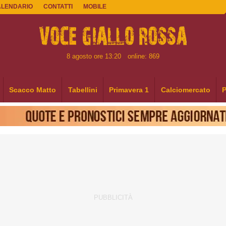
ALENDARIO
CONTATTI
MOBILE
8 agosto ore 13:20
online: 869
Scacco Matto
Tabellini
Primavera 1
Calciomercato
P