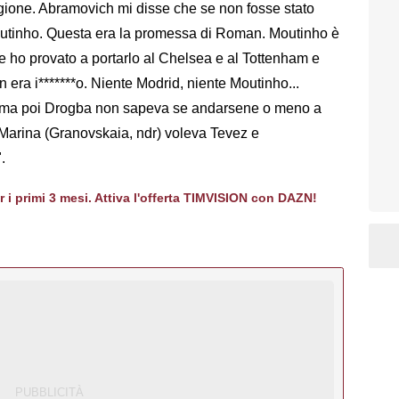
tagione. Abramovich mi disse che se non fosse stato
outinho. Questa era la promessa di Roman. Moutinho è
e ho provato a portarlo al Chelsea e al Tottenham e
 era i*******o. Niente Modrid, niente Moutinho...
e, ma poi Drogba non sapeva se andarsene o meno a
Marina (Granovskaia, ndr) voleva Tevez e
.
er i primi 3 mesi. Attiva l'offerta TIMVISION con DAZN!