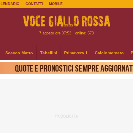
ALENDARIO
CONTATTI
MOBILE
7 agosto ore 07:53
online: 573
Scacco Matto
Tabellini
Primavera 1
Calciomercato
P