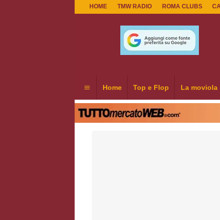
HOME
TMW RADIO
ROMA CLUBS
C
Home
Top e Flop
La moviola