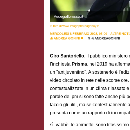
Vocegiallorossa.it
© foto di www.imagephotoagency.it
MERCOLEDÌ 8 FEBBRAIO 2023, 05:00
ALTRE NOTI
di
ANDREA GONINI
@ANDREAGONINI
Ciro Santoriello
, il pubblico ministero
l'inchiesta
Prisma
, nel 2019 ha afferm
un "antijuventino". A sostenerlo è l'edi
video circolato in rete nelle scorse ore.
contestualizzate in un clima rilassato 
parole del pm si sono fatte anche più p
faccio gli utili, ma se contestualmente ag
presenta come un rapporto di incompatib
sì, vabbè, lo ammetto: sono tifosissimo 