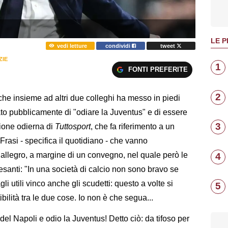
LE P
vedi letture
condividi
tweet
ZIE
1
FONTI PREFERITE
2
 che insieme ad altri due colleghi ha messo in piedi
ato pubblicamente di "odiare la Juventus" e di essere
3
zione odierna di
Tuttosport
, che fa riferimento a un
 Frasi - specifica il quotidiano - che vanno
e allegro, a margine di un convegno, nel quale però le
4
esanti: "In una società di calcio non sono bravo se
li utili vinco anche gli scudetti: questo a volte si
5
ilità tra le due cose. Io non è che segua...
del Napoli e odio la Juventus! Detto ciò: da tifoso per