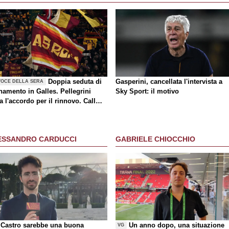
Doppia seduta di
Gasperini, cancellata l'intervista a
VOCE DELLA SERA
namento in Galles. Pellegrini
Sky Sport: il motivo
a l'accordo per il rinnovo. Call
a-Milan di mercato. Nusa chiude
rasferimento. Presentata la maglia
y
ESSANDRO CARDUCCI
GABRIELE CHIOCCHIO
Castro sarebbe una buona
Un anno dopo, una situazione
VG