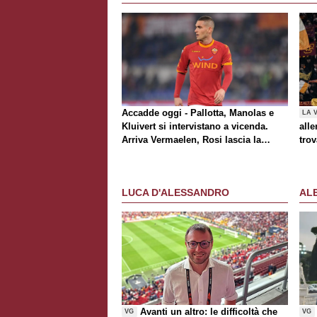
Accadde oggi - Pallotta, Manolas e
LA 
Kluivert si intervistano a vicenda.
alle
Arriva Vermaelen, Rosi lascia la
trov
Roma
Rom
al t
Awa
LUCA D'ALESSANDRO
AL
Avanti un altro: le difficoltà che
VG
VG