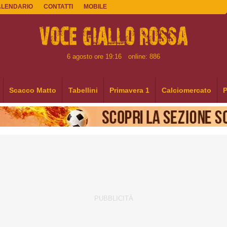
ALENDARIO
CONTATTI
MOBILE
6 agosto ore 19:16
online: 886
Scacco Matto
Tabellini
Primavera 1
Calciomercato
P