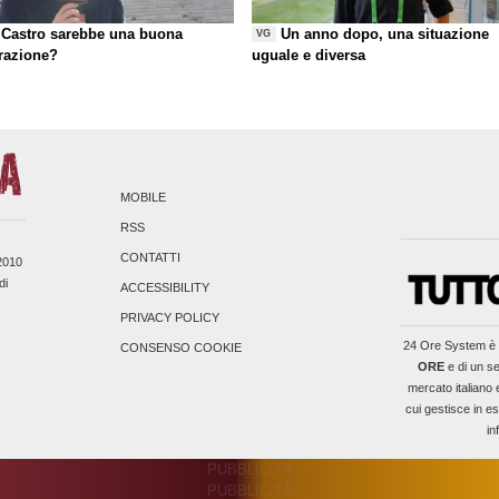
Castro sarebbe una buona
Un anno dopo, una situazione
VG
razione?
uguale e diversa
MOBILE
RSS
CONTATTI
/2010
di
ACCESSIBILITY
PRIVACY POLICY
24 Ore System
è 
CONSENSO COOKIE
ORE
e di un se
mercato italiano 
cui gestisce in es
in