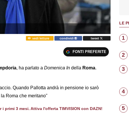
LE P
1
vedi letture
condividi
tweet
FONTI PREFERITE
2
mpdoria
, ha parlato a
Domenica In
della
Roma
.
3
accio. Quando Pallotta andrà in pensione io sarò
4
ti la Roma che meritano"
5
er i primi 3 mesi. Attiva l'offerta TIMVISION con DAZN!