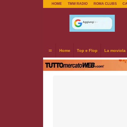
HOME
TMW RADIO
ROMA CLUBS
C
Home
Top e Flop
La moviola