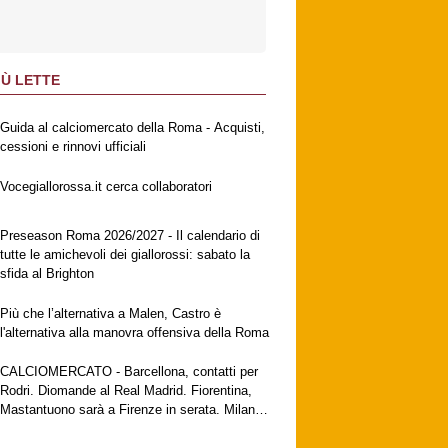
IÙ LETTE
Guida al calciomercato della Roma - Acquisti,
cessioni e rinnovi ufficiali
Vocegiallorossa.it cerca collaboratori
Preseason Roma 2026/2027 - Il calendario di
tutte le amichevoli dei giallorossi: sabato la
sfida al Brighton
Più che l’alternativa a Malen, Castro è
l'alternativa alla manovra offensiva della Roma
CALCIOMERCATO - Barcellona, contatti per
Rodri. Diomande al Real Madrid. Fiorentina,
Mastantuono sarà a Firenze in serata. Milan,
no al Galatasaray per Leao. Vlahovic attende
una big. Juventus, contatti con Zirkzee