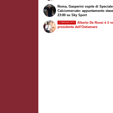
Roma, Gasperini ospite di
Speciale
Calciomercato
: appuntamento stase
23:00 su
Sky Sport
Alberto De Rossi è il 
COMUNICATO
presidente dell'Ostiamare