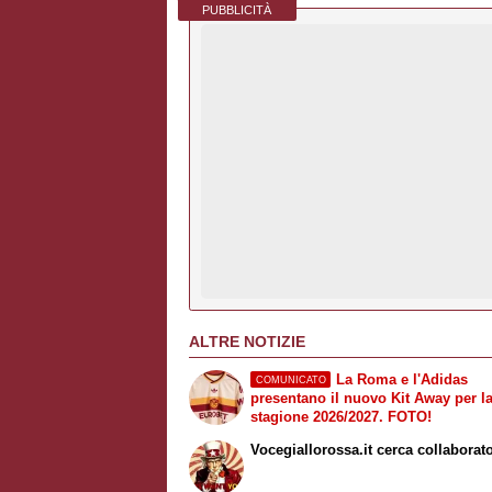
PUBBLICITÀ
ALTRE NOTIZIE
La Roma e l'Adidas
COMUNICATO
presentano il nuovo Kit Away per l
stagione 2026/2027. FOTO!
Vocegiallorossa.it cerca collaborato