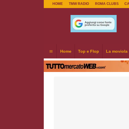
HOME
TMW RADIO
ROMA CLUBS
C
Home
Top e Flop
La moviola