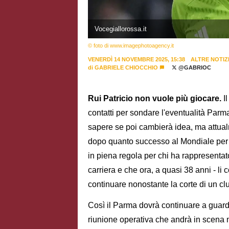
Vocegiallorossa.it
© foto di www.imagephotoagency.it
VENERDÌ 14 NOVEMBRE 2025, 15:38
ALTRE NOTIZ
di
GABRIELE CHIOCCHIO
@GABRIOC
Rui Patricio non vuole più giocare.
Il
contatti per sondare l'eventualità Parma
sapere se poi cambierà idea, ma attualm
dopo quanto successo al Mondiale per C
in piena regola per chi ha rappresentato
carriera e che ora, a quasi 38 anni - li
continuare nonostante la corte di un clu
Così il Parma dovrà continuare a guarda
riunione operativa che andrà in scena 