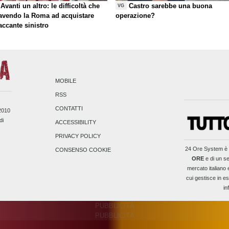
Avanti un altro: le difficoltà che
Castro sarebbe una buona
VG
 avendo la Roma ad acquistare
operazione?
taccante sinistro
MOBILE
RSS
CONTATTI
/2010
di
ACCESSIBILITY
PRIVACY POLICY
24 Ore System
è 
CONSENSO COOKIE
ORE
e di un se
mercato italiano 
cui gestisce in es
in