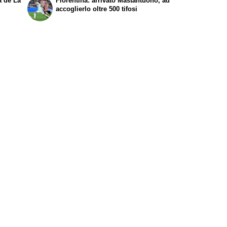
na de
La
Fiorentina: arrivato Mastantuono, ad
accoglierlo oltre 500 tifosi