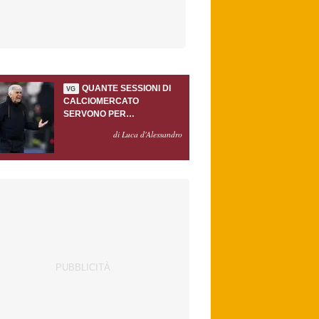
QUANTE SESSIONI DI
VG
CALCIOMERCATO
SERVONO PER
ACCONTENTARE
di Luca d'Alessandro
GASPERINI?