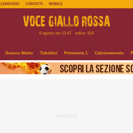
ALENDARIO
CONTATTI
MOBILE
8 agosto ore 13:47
online: 919
Scacco Matto
Tabellini
Primavera 1
Calciomercato
P