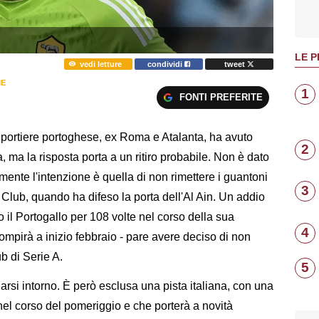
LE P
vedi letture
condividi
tweet
IE
1
FONTI PREFERITE
 portiere portoghese, ex Roma e Atalanta, ha avuto
2
, ma la risposta porta a un ritiro probabile. Non è dato
ente l'intenzione è quella di non rimettere i guantoni
3
lub, quando ha difeso la porta dell'Al Ain. Un addio
 il Portogallo per 108 volte nel corso della sua
4
 compirà a inizio febbraio - pare avere deciso di non
b di Serie A.
5
rsi intorno. È però esclusa una pista italiana, con una
nel corso del pomeriggio e che porterà a novità