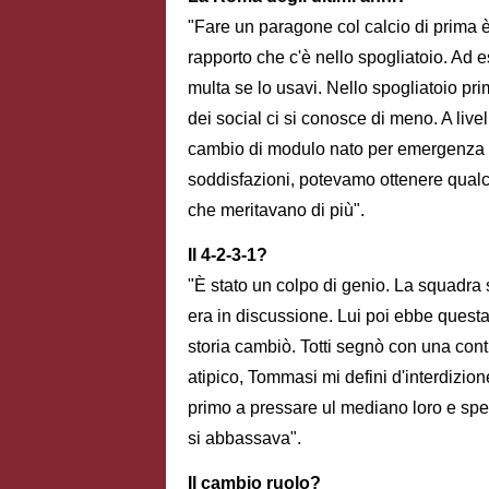
"Fare un paragone col calcio di prima è 
rapporto che c'è nello spogliatoio. Ad e
multa se lo usavi. Nello spogliatoio pri
dei social ci si conosce di meno. A liv
cambio di modulo nato per emergenza v
soddisfazioni, potevamo ottenere qualc
che meritavano di più".
Il 4-2-3-1?
"È stato un colpo di genio. La squadra 
era in discussione. Lui poi ebbe questa
storia cambiò. Totti segnò con una conti
atipico, Tommasi mi defini d'interdizio
primo a pressare ul mediano loro e sp
si abbassava".
Il cambio ruolo?