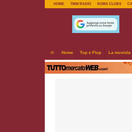
HOME
TMW RADIO
ROMA CLUBS
C
Home
Top e Flop
La moviola