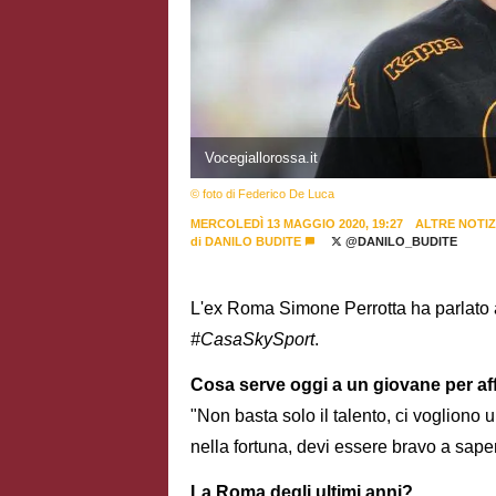
Vocegiallorossa.it
© foto di Federico De Luca
MERCOLEDÌ 13 MAGGIO 2020, 19:27
ALTRE NOTIZ
di
DANILO BUDITE
@DANILO_BUDITE
L'ex Roma Simone Perrotta ha parlato a
#CasaSkySport
.
Cosa serve oggi a un giovane per af
"Non basta solo il talento, ci vogliono
nella fortuna, devi essere bravo a sape
La Roma degli ultimi anni?