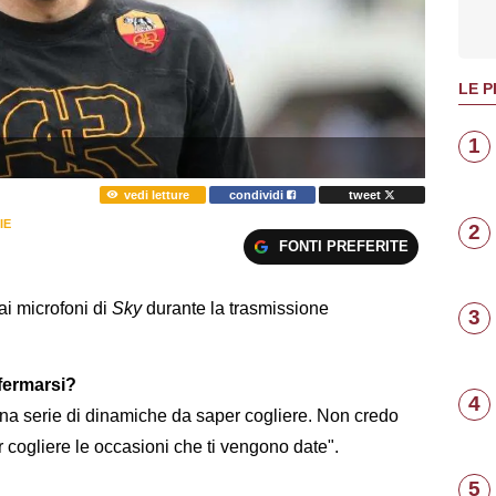
LE P
1
vedi letture
condividi
tweet
IE
2
FONTI PREFERITE
i microfoni di
Sky
durante la trasmissione
3
fermarsi?
4
 una serie di dinamiche da saper cogliere. Non credo
r cogliere le occasioni che ti vengono date".
5