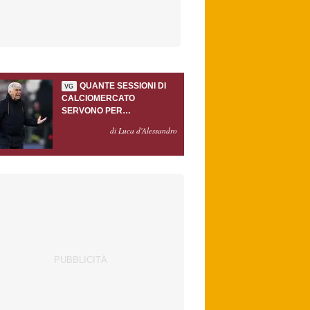
QUANTE SESSIONI DI
VG
CALCIOMERCATO
SERVONO PER
ACCONTENTARE
di Luca d'Alessandro
GASPERINI?