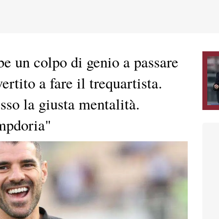
bbe un colpo di genio a passare
rtito a fare il trequartista.
so la giusta mentalità.
mpdoria"