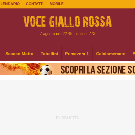
ALENDARIO
CONTATTI
MOBILE
7 agosto ore 22:45
online: 773
Scacco Matto
Tabellini
Primavera 1
Calciomercato
P