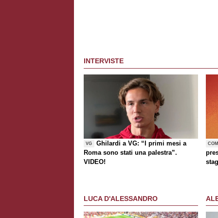
INTERVISTE
Ghilardi a VG: “I primi mesi a
VG
COM
Roma sono stati una palestra”.
pre
VIDEO!
sta
LUCA D'ALESSANDRO
AL