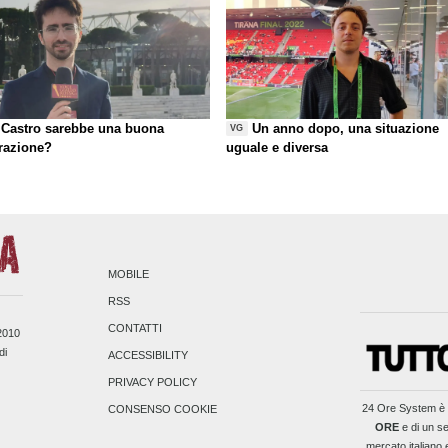
Castro sarebbe una buona
Un anno dopo, una situazione
VG
razione?
uguale e diversa
MOBILE
RSS
CONTATTI
/2010
di
ACCESSIBILITY
PRIVACY POLICY
24 Ore System
è 
CONSENSO COOKIE
ORE
e di un se
mercato italiano 