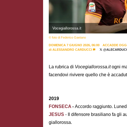
Vocegiallorossa.it
© foto di Federico Gaetano
DOMENICA 7 GIUGNO 2026, 06:00
ACCADDE OGG
di
ALESSANDRO CARDUCCI
@ALECARDUCC
La rubrica di
Vocegiallorossa.it
ogni ma
facendovi rivivere quello che è accadut
2019
FONSECA
-
Accordo raggiunto. Lunedì i
JESUS
- Il difensore brasiliano fa gli
giallorossa.