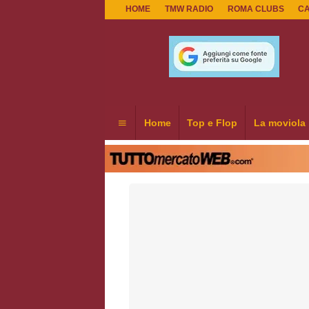
HOME
TMW RADIO
ROMA CLUBS
C
Home
Top e Flop
La moviola