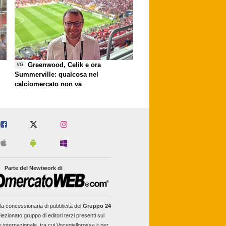
Greenwood, Celik e ora
VG
Summerville: qualcosa nel
calciomercato non va
Parte del Newtwork di
la concessionaria di pubblicità del
Gruppo 24
lezionato gruppo di editori terzi presenti sul
e internazionale, tra cui Vocegiallorossa.it per