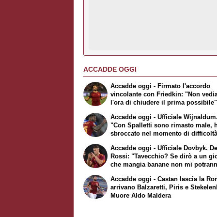
ACCADDE OGGI
Accadde oggi - Firmato l'accordo
vincolante con Friedkin: "Non ved
l'ora di chiudere il prima possibile"
Ufficiale Salah, Dzeko sbarca a Fi
Accadde oggi - Ufficiale Wijnaldum.
"Con Spalletti sono rimasto male, 
sbroccato nel momento di difficolt
Accadde oggi - Ufficiale Dovbyk. D
Rossi: "Tavecchio? Se dirò a un gi
che mangia banane non mi potran
squalificare"
Accadde oggi - Castan lascia la Ro
arrivano Balzaretti, Piris e Stekele
Muore Aldo Maldera