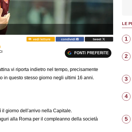
LE P
1
vedi letture
condividi
tweet
I
I
FONTI PREFERITE
2
ttina vi riporta indietro nel tempo, precisamente
o in questo stesso giorno negli ultimi 16 anni.
3
4
l giorno dell'arrivo nella Capitale.
5
 auguri alla Roma per il compleanno della società