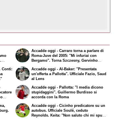
Accadde oggi - Carraro torna a parlare di
iamo
Roma-Juve del 2005: "Mi infuriai con
.
Bergamo". Torna Szczesny, Gervinho
umicino
arriva a Roma
 Conti:
Accadde oggi - Al-Baker: "Presentata
ha
un'offerta a Pallotta". Ufficiale Fazio, Saud
à"
al Lens
e
Accadde oggi - Pallotta: "I media dicono
ocatore
stupidaggini". Guillermo Burdisso si
no
accorda con la Roma
ma,
Accadde oggi - Cicinho predicatore su un
nburg.
autobus. Ufficiale Soulé, ceduto
Reynolds. Keita: "Non saluto chi mi sputa
addosso"