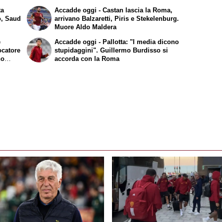
umicino
arriva a Roma
ta
Accadde oggi - Castan lascia la Roma,
io, Saud
arrivano Balzaretti, Piris e Stekelenburg.
Muore Aldo Maldera
e
Accadde oggi - Pallotta: "I media dicono
ocatore
stupidaggini". Guillermo Burdisso si
no
accorda con la Roma