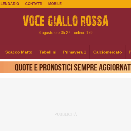
ALENDARIO
CONTATTI
MOBILE
8 agosto ore 05:27
online: 179
Scacco Matto
Tabellini
Primavera 1
Calciomercato
P