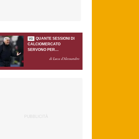
QUANTE SESSIONI DI
VG
CALCIOMERCATO
SERVONO PER
ACCONTENTARE
di Luca d'Alessandro
GASPERINI?