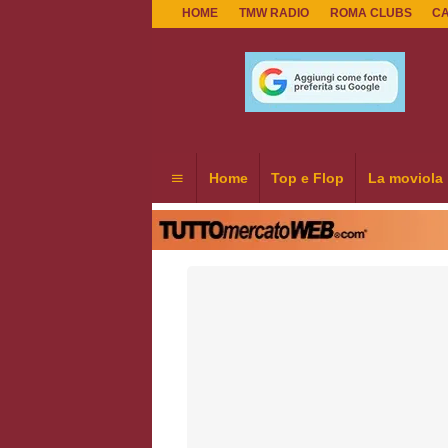
HOME
TMW RADIO
ROMA CLUBS
C
Home
Top e Flop
La moviola