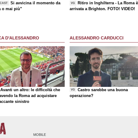
Si avvicina il momento da
Ritiro in Inghilterra - La Roma 
CAST
VG
a o mai più”
arrivata a Brighton. FOTO! VIDEO!
CA D'ALESSANDRO
ALESSANDRO CARDUCCI
Avanti un altro: le difficoltà che
Castro sarebbe una buona
VG
 avendo la Roma ad acquistare
operazione?
taccante sinistro
MOBILE