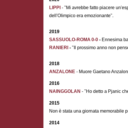
LIPPI
- "Mi avrebbe fatto piacere un'es
dell'Olimpico era emozionante".
2019
SASSUOLO-ROMA 0-0
-
Ennesima batt
RANIERI
-
"Il prossimo anno non penso
2018
ANZALONE
- Muore Gaetano Anzalone
2016
NAINGGOLAN
- "Ho detto a Pjanic ch
2015
Non è stata una giornata memorabile per
2014