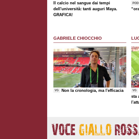
Il calcio nel sangue dai tempi
POD
dell'università: tanti auguri Maya.
“or
GRAFICA!
GABRIELE CHIOCCHIO
LU
Non la cronologia, ma l'efficacia
VG
VG
sta
l'at