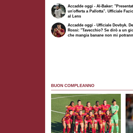
Ufficiale Salah, Dzeko sbarca a Fi
Accadde oggi - Al-Baker: "Presenta
un'offerta a Pallotta". Ufficiale Faz
al Lens
Accadde oggi - Ufficiale Dovbyk. D
Rossi: "Tavecchio? Se dirò a un gi
che mangia banane non mi potran
squalificare"
BUON COMPLEANNO