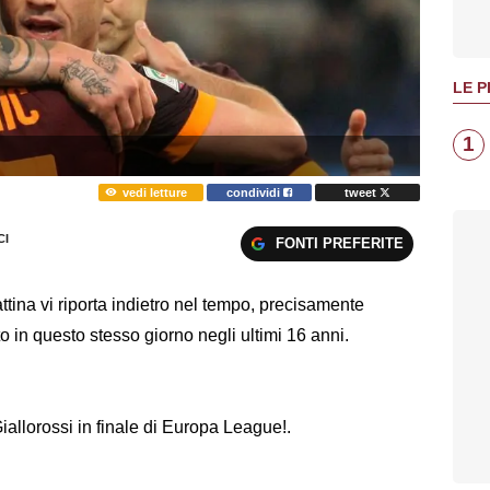
LE P
1
vedi letture
condividi
tweet
I
FONTI PREFERITE
tina vi riporta indietro nel tempo, precisamente
o in questo stesso giorno negli ultimi 16 anni.
iallorossi in finale di Europa League!.