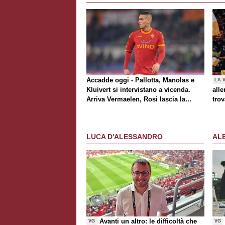
Accadde oggi - Pallotta, Manolas e
LA 
Kluivert si intervistano a vicenda.
alle
Arriva Vermaelen, Rosi lascia la
trov
Roma
Rom
al t
Awa
LUCA D'ALESSANDRO
AL
Avanti un altro: le difficoltà che
VG
VG