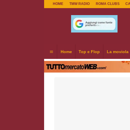
HOME
TMW RADIO
ROMA CLUBS
C
Home
Top e Flop
La moviola