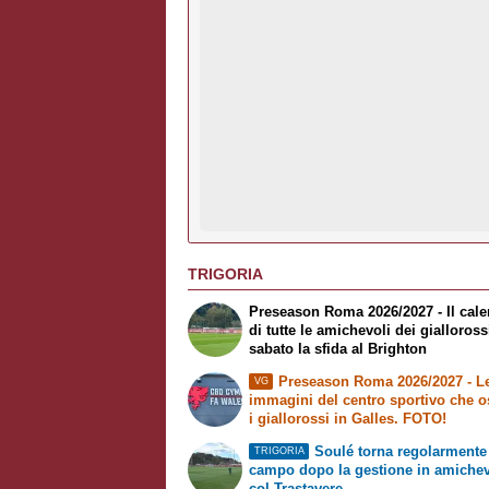
TRIGORIA
Preseason Roma 2026/2027 - Il cale
di tutte le amichevoli dei gialloross
sabato la sfida al Brighton
Preseason Roma 2026/2027 - L
VG
immagini del centro sportivo che o
i giallorossi in Galles. FOTO!
Soulé torna regolarmente
TRIGORIA
campo dopo la gestione in amiche
col Trastavere