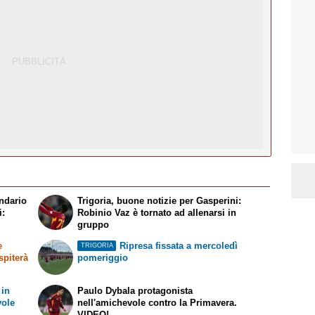
ndario
Trigoria, buone notizie per Gasperini:
i:
Robinio Vaz è tornato ad allenarsi in
gruppo
e
Ripresa fissata a mercoledì
TRIGORIA
spiterà
pomeriggio
 in
Paulo Dybala protagonista
vole
nell'amichevole contro la Primavera.
VIDEO!