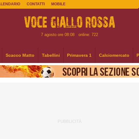
ALENDARIO
CONTATTI
MOBILE
7 agosto ore 08:08
online: 722
Scacco Matto
Tabellini
Primavera 1
Calciomercato
P