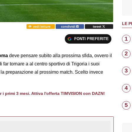
LE P
vedi letture
condividi
tweet
1
FONTI PREFERITE
2
oma
deve pensare subito alla prossima sfida, ovvero il
 far tornare a al centro sportivo di Trigoria i suoi
3
o la preparazione al prossimo match. Scelto invece
4
er i primi 3 mesi. Attiva l'offerta TIMVISION con DAZN!
5