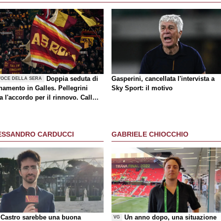
Doppia seduta di
Gasperini, cancellata l'intervista a
VOCE DELLA SERA
namento in Galles. Pellegrini
Sky Sport: il motivo
a l'accordo per il rinnovo. Call
a-Milan di mercato. Nusa chiude
rasferimento. Presentata la maglia
y
ESSANDRO CARDUCCI
GABRIELE CHIOCCHIO
Castro sarebbe una buona
Un anno dopo, una situazione
VG