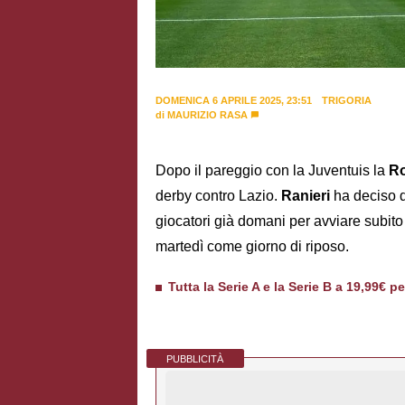
DOMENICA 6 APRILE 2025, 23:51
TRIGORIA
di
MAURIZIO RASA
Dopo il pareggio con la Juventuis la
R
derby contro Lazio.
Ranieri
ha deciso di
giocatori già domani per avviare subit
martedì come giorno di riposo.
Tutta la Serie A e la Serie B a 19,99€ p
PUBBLICITÀ