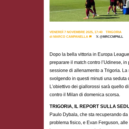
VENERDÌ 7 NOVEMBRE 2025, 17:40
TRIGORIA
di
MARCO CAMPANELLA
@MRCCMPNLL
Dopo la bella vittoria in Europa Leagu
preparare il match contro l’Udinese, i
sessione di allenamento a Trigoria. La 
svolgendo in questi minuti una seduta d'
L'obiettivo dei giallorossi sarà quello di
contro il Milan di domenica scorsa.
TRIGORIA, IL REPORT SULLA SE
Paulo Dybala, che sta recuperando da u
problema fisico, e Evan Ferguson, alle 