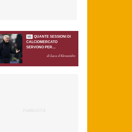
QUANTE SESSIONI DI
VG
CALCIOMERCATO
SERVONO PER
ACCONTENTARE
di Luca d'Alessandro
GASPERINI?