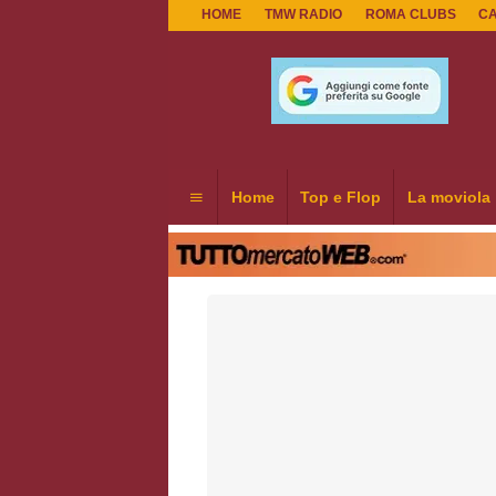
HOME
TMW RADIO
ROMA CLUBS
C
Home
Top e Flop
La moviola