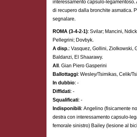
interessamento capsulo-legamentoso. 
di recupero dalla bronchite asmatica. P
segnalare.
ROMA
(3-4-2-1)
: Svilar; Mancini, Ndi
Pellegrini; Dovbyk.
A disp.
: Vasquez, Gollini, Ziolkowski, G
Baldanzi, El Shaarawy.
All
. Gian Piero Gasperini
Ballottaggi
: Wesley/Tsimikas, Celik/Ts
In dubbio
: -
Diffidati
: -
Squalificati
: -
Indisponibili
: Angelino (fisicamente no
destra con interessamento capsulo-lega
femorale sinistro) Bailey (lesione al bic