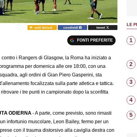
LE P
vedi letture
condividi
tweet
1
FONTI PREFERITE
e contro i Rangers di Glasgow, la Roma ha iniziato a
2
n programma per domenica alle ore 18:00, con una
squadra, agli ordini di Gian Piero Gasperini, sta
3
allenamento focalizzata sulla parte atletica e tattica.
 ritrovare i tre punti in campionato dopo la sconfitta
4
DUTA ODIERNA
- A parte, come previsto, sono rimasti
5
n infortunio muscolare, Leon Bailey, fermo per un
prese con il trauma distorsivo alla caviglia destra con