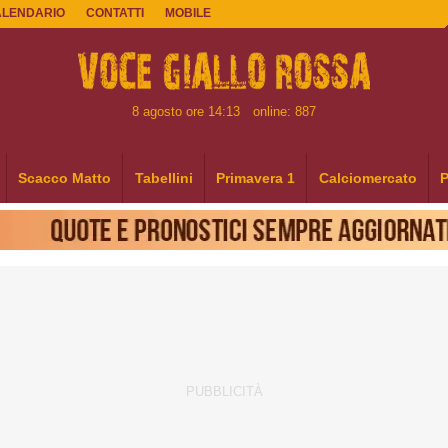
ALENDARIO
CONTATTI
MOBILE
8 agosto ore 14:13
online: 887
Scacco Matto
Tabellini
Primavera 1
Calciomercato
P