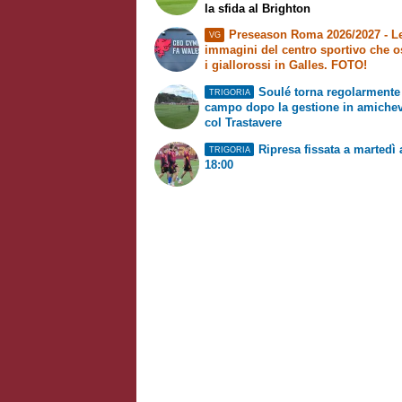
la sfida al Brighton
Preseason Roma 2026/2027 - L
VG
immagini del centro sportivo che o
i giallorossi in Galles. FOTO!
Soulé torna regolarmente
TRIGORIA
campo dopo la gestione in amiche
col Trastavere
Ripresa fissata a martedì 
TRIGORIA
18:00