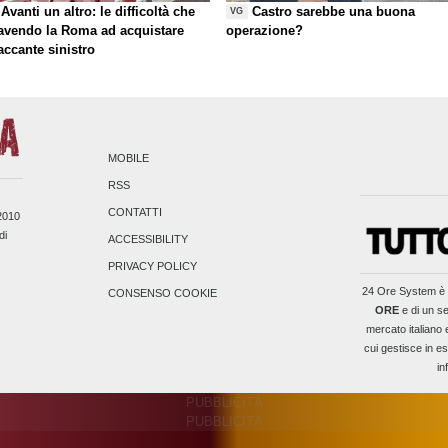
Avanti un altro: le difficoltà che
Castro sarebbe una buona
VG
 avendo la Roma ad acquistare
operazione?
taccante sinistro
MOBILE
RSS
CONTATTI
/2010
di
ACCESSIBILITY
PRIVACY POLICY
24 Ore System
è 
CONSENSO COOKIE
ORE
e di un se
mercato italiano 
cui gestisce in es
in