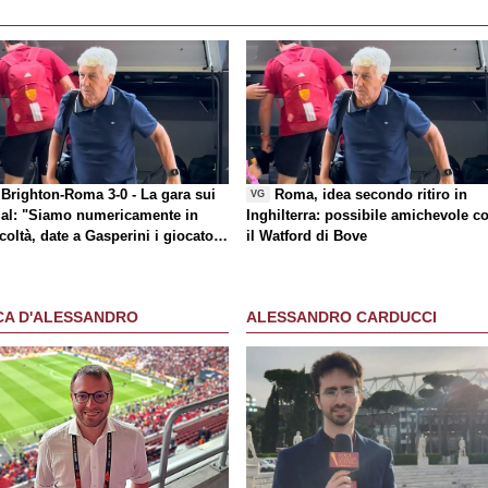
Brighton-Roma 3-0 - La gara sui
Roma, idea secondo ritiro in
VG
al
: "Siamo numericamente in
Inghilterra: possibile amichevole c
icoltà, date a Gasperini i giocatori
il Watford di Bove
 chiede"
CA D'ALESSANDRO
ALESSANDRO CARDUCCI