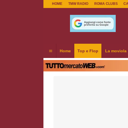
HOME
TMW RADIO
ROMA CLUBS
C
Home
Top e Flop
La moviola