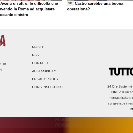
Avanti un altro: le difficoltà che
Castro sarebbe una buona
VG
 avendo la Roma ad acquistare
operazione?
taccante sinistro
MOBILE
RSS
CONTATTI
/2010
di
ACCESSIBILITY
PRIVACY POLICY
24 Ore System
è 
CONSENSO COOKIE
ORE
e di un se
mercato italiano 
cui gestisce in es
in