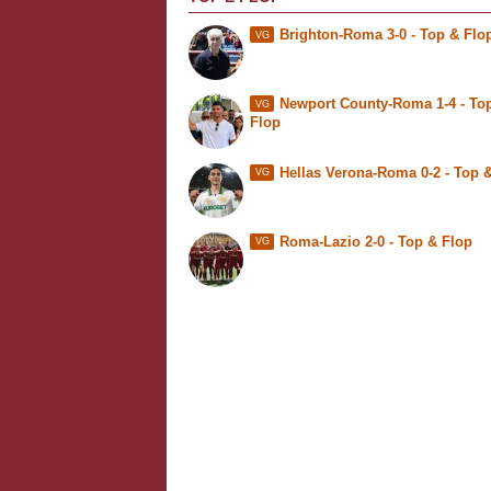
Brighton-Roma 3-0 -
Top & Flo
VG
Newport County-Roma 1-4 -
To
VG
Flop
Hellas Verona-Roma 0-2 - Top 
VG
Roma-Lazio 2-0 - Top & Flop
VG