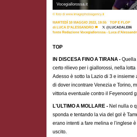
Vocegiallorossa.it
© foto di www.imagephotoagency.it
MARTEDÌ 10 MAGGIO 2022, 19:55
TOP E FLOP
di
LUCA D'ALESSANDRO
@LUCADALE86
fonte Redazione Vocegiallorossa - Luca d'Alessand
TOP
IN DISCESA FINO A TIRANA -
Quella 
certo rilievo per i giallorossi, nella l
Adesso è sotto la Lazio di 3 e insieme 
di dover incontrare Venezia e Torino, m
vittoria eventuale contro il Feyenoord 
L'ULTIMO A MOLLARE -
Nel nulla o q
sponda e tentando la via del gol è Tam
erano intenti a fare melina e l'inglese 
uscito.