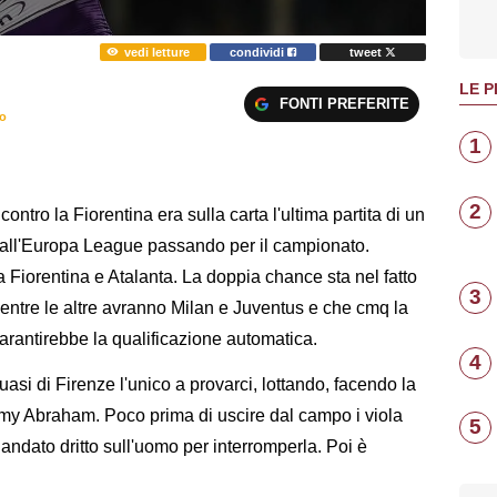
vedi letture
condividi
tweet
LE P
FONTI PREFERITE
ro
1
2
contro la Fiorentina era sulla carta l'ultima partita di un
otta all'Europa League passando per il campionato.
a Fiorentina e Atalanta. La doppia chance sta nel fatto
3
entre le altre avranno Milan e Juventus e che cmq la
garantirebbe la qualificazione automatica.
4
uasi di Firenze l'unico a provarci, lottando, facendo la
my Abraham. Poco prima di uscire dal campo i viola
5
è andato dritto sull'uomo per interromperla. Poi è