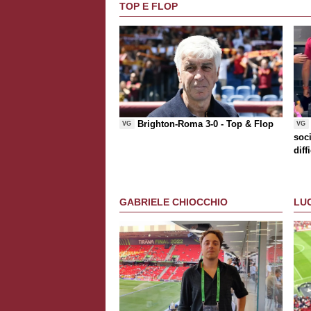
TOP E FLOP
Brighton-Roma 3-0 -
Top & Flop
VG
VG
soci
diff
che
GABRIELE CHIOCCHIO
LU