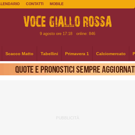
ALENDARIO
CONTATTI
MOBILE
9 agosto ore 17:18
online: 846
Scacco Matto
Tabellini
Primavera 1
Calciomercato
P