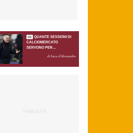
QUANTE SESSIONI DI
VG
CALCIOMERCATO
SERVONO PER
ACCONTENTARE
di Luca d'Alessandro
GASPERINI?