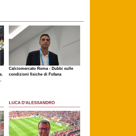
l
Calciomercato Roma - Dubbi sulle
a.
condizioni fisiche di Fofana
LUCA D'ALESSANDRO