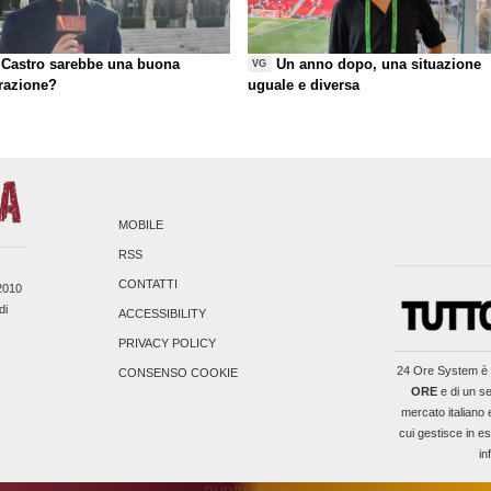
Castro sarebbe una buona
Un anno dopo, una situazione
VG
razione?
uguale e diversa
MOBILE
RSS
CONTATTI
/2010
di
ACCESSIBILITY
PRIVACY POLICY
24 Ore System
è 
CONSENSO COOKIE
ORE
e di un se
mercato italiano 
cui gestisce in es
in