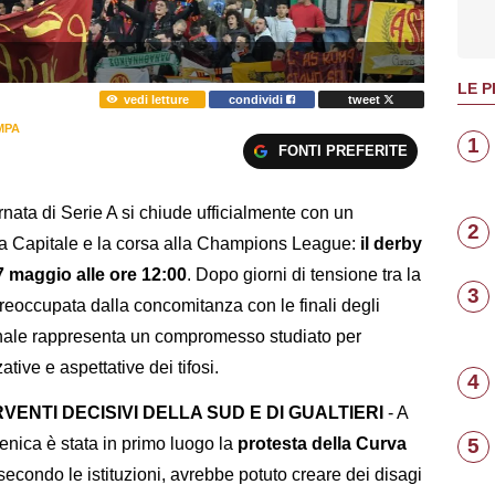
LE P
vedi letture
condividi
tweet
MPA
1
FONTI PREFERITE
ornata di Serie A si chiude ufficialmente con un
2
 la Capitale e la corsa alla Champions League:
il derby
 maggio alle ore 12:00
. Dopo giorni di tensione tra la
3
reoccupata dalla concomitanza con le finali degli
 finale rappresenta un compromesso studiato per
tive e aspettative dei tifosi.
4
RVENTI DECISIVI DELLA SUD E DI GUALTIERI
- A
5
menica è stata in primo luogo la
protesta della Curva
, secondo le istituzioni, avrebbe potuto creare dei disagi