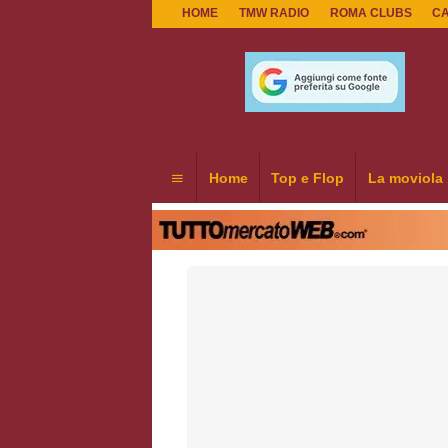
HOME
TMW RADIO
ROMA CLUBS
C
Home
Top e Flop
La moviola