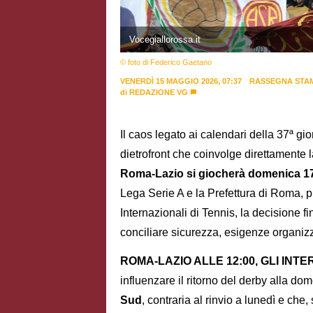
Vocegiallorossa.it
© foto di Federico Gaetano
VENERDÌ 15 MAGGIO 2026, 07:37
RASSEGNA STA
di
REDAZIONE VG
Il caos legato ai calendari della 37ª gi
dietrofront che coinvolge direttamente
Roma-Lazio si giocherà domenica 17
Lega Serie A e la Prefettura di Roma, p
Internazionali di Tennis, la decisione
conciliare sicurezza, esigenze organizza
ROMA-LAZIO ALLE 12:00, GLI INTE
influenzare il ritorno del derby alla do
Sud
, contraria al rinvio a lunedì e che