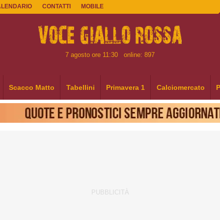
ALENDARIO
CONTATTI
MOBILE
7 agosto ore 11:30
online: 897
Scacco Matto
Tabellini
Primavera 1
Calciomercato
P