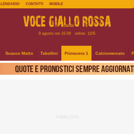
ALENDARIO
CONTATTI
MOBILE
9 agosto ore 16:00
online: 1105
Scacco Matto
Tabellini
Primavera 1
Calciomercato
P