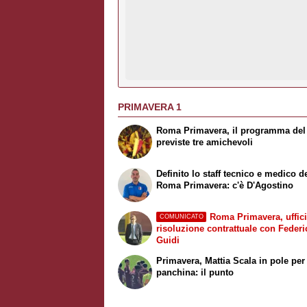
PRIMAVERA 1
Roma Primavera, il programma del r
previste tre amichevoli
Definito lo staff tecnico e medico d
Roma Primavera: c'è D'Agostino
Roma Primavera, uffici
COMUNICATO
risoluzione contrattuale con Federi
Guidi
Primavera, Mattia Scala in pole per
panchina: il punto