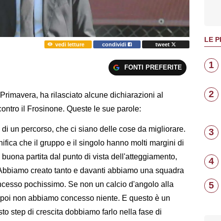
LE P
vedi letture
condividi
tweet
1
FONTI PREFERITE
2
 Primavera,
ha rilasciato alcune dichiarazioni al
contro il Frosinone. Queste le sue parole:
 di un percorso, che ci siano delle cose da migliorare.
3
ifica che il gruppo e il singolo hanno molti margini di
buona partita dal punto di vista dell'atteggiamento,
4
o. Abbiamo creato tanto e davanti abbiamo una squadra
5
ncesso pochissimo. Se non un calcio d'angolo alla
o, poi non abbiamo concesso niente. E questo è un
to step di crescita dobbiamo farlo nella fase di