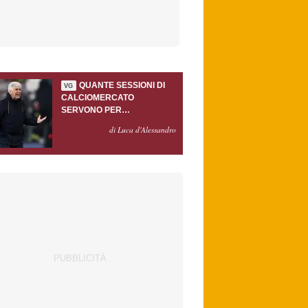
QUANTE SESSIONI DI
VG
CALCIOMERCATO
SERVONO PER
ACCONTENTARE
di Luca d'Alessandro
GASPERINI?