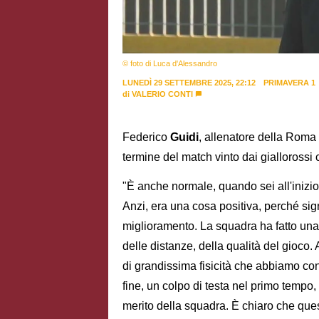
© foto di Luca d'Alessandro
LUNEDÌ 29 SETTEMBRE 2025, 22:12
PRIMAVERA 1
di
VALERIO CONTI
Federico
Guidi
, allenatore della Roma
termine del match vinto dai giallorossi 
"È anche normale, quando sei all'inizio
Anzi, era una cosa positiva, perché sign
miglioramento. La squadra ha fatto una 
delle distanze, della qualità del gioc
di grandissima fisicità che abbiamo co
fine, un colpo di testa nel primo temp
merito della squadra. È chiaro che ques