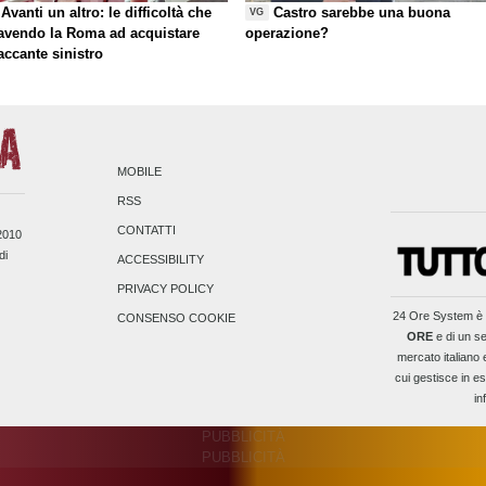
Avanti un altro: le difficoltà che
Castro sarebbe una buona
VG
 avendo la Roma ad acquistare
operazione?
taccante sinistro
MOBILE
RSS
CONTATTI
/2010
di
ACCESSIBILITY
PRIVACY POLICY
24 Ore System
è 
CONSENSO COOKIE
ORE
e di un se
mercato italiano 
cui gestisce in es
in