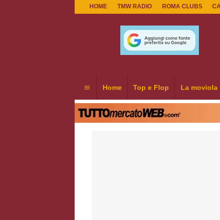
HOME
TMW RADIO
ROMA CLUBS
C
Home
Top e Flop
La moviola