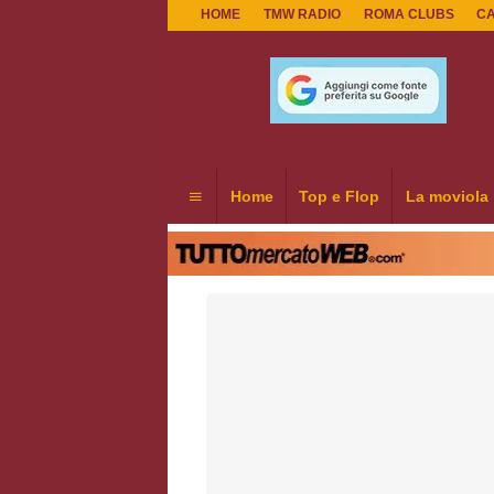
HOME
TMW RADIO
ROMA CLUBS
C
Home
Top e Flop
La moviola