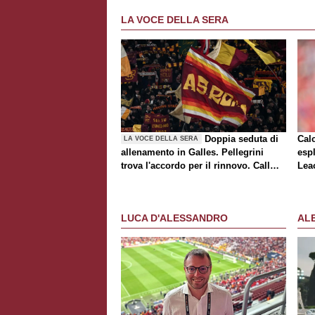
LA VOCE DELLA SERA
Doppia seduta di
Cal
LA VOCE DELLA SERA
allenamento in Galles. Pellegrini
espl
trova l'accordo per il rinnovo. Call
Lea
Roma-Milan di mercato. Nusa chiude
al trasferimento. Presentata la maglia
Away
LUCA D'ALESSANDRO
AL