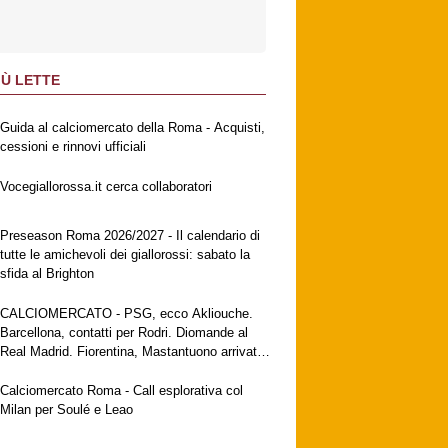
IÙ LETTE
Guida al calciomercato della Roma - Acquisti,
cessioni e rinnovi ufficiali
Vocegiallorossa.it cerca collaboratori
Preseason Roma 2026/2027 - Il calendario di
tutte le amichevoli dei giallorossi: sabato la
sfida al Brighton
CALCIOMERCATO - PSG, ecco Akliouche.
Barcellona, contatti per Rodri. Diomande al
Real Madrid. Fiorentina, Mastantuono arrivato
a Firenze. Milan, no al Galatasaray per Leao
Calciomercato Roma - Call esplorativa col
Milan per Soulé e Leao