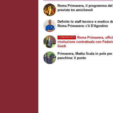
Roma Primavera, il programma del r
previste tre amichevoli
Definito lo staff tecnico e medico d
Roma Primavera: c'è D'Agostino
Roma Primavera, uffici
COMUNICATO
risoluzione contrattuale con Federi
Guidi
Primavera, Mattia Scala in pole per
panchina: il punto