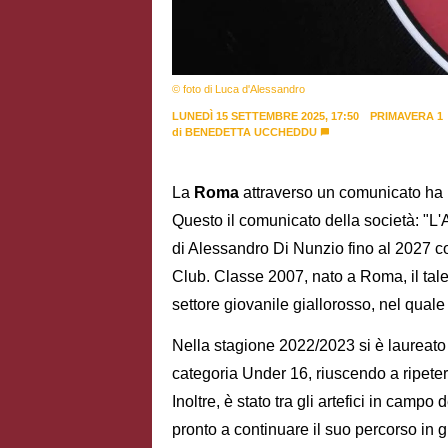
© foto di Luca d'Alessandro
LUNEDÌ 15 SETTEMBRE 2025, 17:50
PRIMAVERA 1
di
BENEDETTA UCCHEDDU
La
Roma
attraverso un comunicato ha uf
Questo il comunicato della società: "L'
di Alessandro Di Nunzio fino al 2027 c
Club. Classe 2007, nato a Roma, il tal
settore giovanile giallorosso, nel quale
Nella stagione 2022/2023 si è laureato
categoria Under 16, riuscendo a ripete
Inoltre, è stato tra gli artefici in campo
pronto a continuare il suo percorso in 