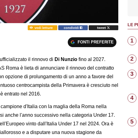
LE P
vedi letture
condividi
tweet
1
FONTI PREFERITE
2
ficializzato il rinnovo di
Di Nunzio
fino al 2027.
AS Roma è lieta di annunciare il rinnovo del contratto
3
on opzione di prolungamento di un anno a favore del
entuoso centrocampista della Primavera è cresciuto nel
 è entrato nel 2016.
4
 campione d'Italia con la maglia della Roma nella
rsi anche l'anno successivo nella categoria Under 17.
5
 dell'Europeo vinto dall'Italia Under 17 nel 2024. Ora è
giallorosso e a disputare una nuova stagione da