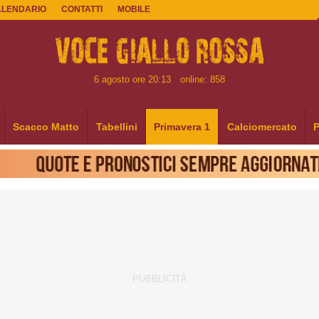
ALENDARIO
CONTATTI
MOBILE
6 agosto ore 20:13
online: 858
Scacco Matto
Tabellini
Primavera 1
Calciomercato
P