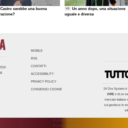
Castro sarebbe una buona
Un anno dopo, una situazione
VG
razione?
uguale e diversa
MOBILE
RSS
CONTATTI
/2010
di
ACCESSIBILITY
PRIVACY POLICY
24 Ore System
è 
CONSENSO COOKIE
ORE
e di un se
mercato italiano 
cui gestisce in es
in