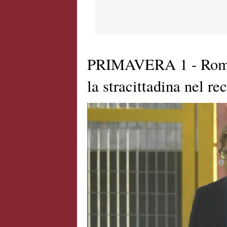
PRIMAVERA 1 - Roma-
la stracittadina nel re