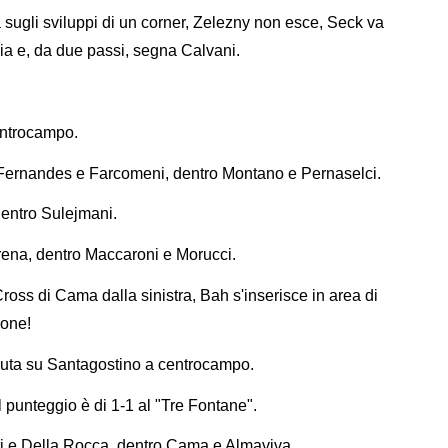
 sugli sviluppi di un corner, Zelezny non esce, Seck va
ia e, da due passi, segna Calvani.
entrocampo.
ri Fernandes e Farcomeni, dentro Montano e Pernaselci.
dentro Sulejmani.
rena, dentro Maccaroni e Morucci.
oss di Cama dalla sinistra, Bah s'inserisce in area di
ione!
nuta su Santagostino a centrocampo.
il punteggio è di 1-1 al "Tre Fontane".
tti e Della Rocca, dentro Cama e Almaviva.