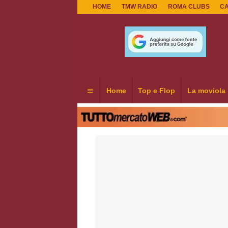
HOME
TMW RADIO
ROMA CLUBS
C
Home
Top e Flop
La moviola