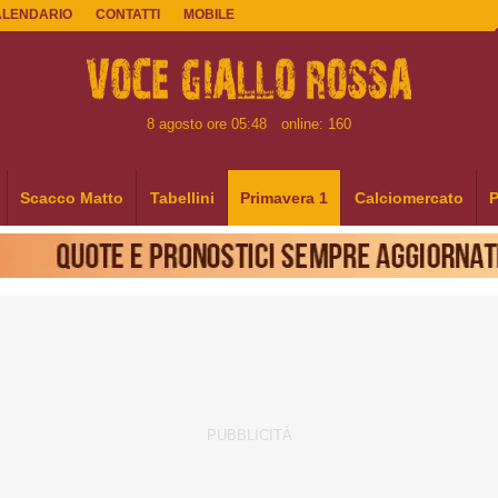
ALENDARIO
CONTATTI
MOBILE
8 agosto ore 05:48
online: 160
Scacco Matto
Tabellini
Primavera 1
Calciomercato
P