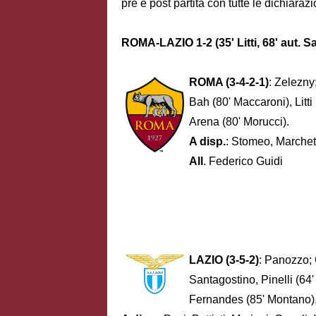
pre e post partita con tutte le dichiarazi
ROMA-LAZIO 1-2 (35' Litti, 68' aut. S
ROMA (3-4-2-1)
: Zelezny
Bah (80' Maccaroni), Litt
Arena (80' Morucci).
A disp.
: Stomeo, Marchetti
All
. Federico Guidi
LAZIO (3-5-2)
: Panozzo; 
Santagostino, Pinelli (64
Fernandes (85' Montano),