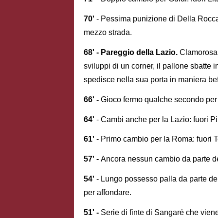
70'
- Pessima punizione di Della Rocca 
mezzo strada.
68' - Pareggio della Lazio.
Clamorosa 
sviluppi di un corner, il pallone sbatt
spedisce nella sua porta in maniera bef
66' -
Gioco fermo qualche secondo pe
64'
- Cambi anche per la Lazio: fuori P
61'
- Primo cambio per la Roma: fuori Te
57' -
Ancora nessun cambio da parte dei
54'
- Lungo possesso palla da parte dei 
per affondare.
51' -
Serie di finte di Sangaré che viene