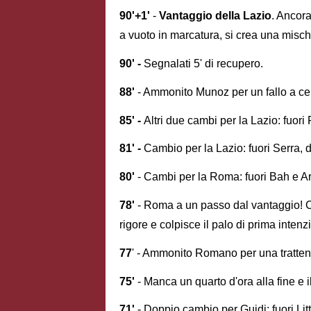
90'+1'
-
Vantaggio della Lazio
. Ancora
a vuoto in marcatura, si crea una misch
90' -
Segnalati 5' di recupero.
88'
- Ammonito Munoz per un fallo a c
85' -
Altri due cambi per la Lazio: fuo
81' -
Cambio per la Lazio: fuori Serra, 
80'
- Cambi per la Roma: fuori Bah e A
78'
- Roma a un passo dal vantaggio! Cr
rigore e colpisce il palo di prima intenz
77
' - Ammonito Romano per una tratte
75'
- Manca un quarto d'ora alla fine e 
71'
- Doppio cambio per Guidi: fuori Li