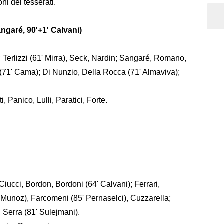
oni dei tesserati.
angaré, 90'+1' Calvani)
; Terlizzi (61' Mirra), Seck, Nardin; Sangaré, Romano,
i (71' Cama); Di Nunzio, Della Rocca (71' Almaviva);
, Panico, Lulli, Paratici, Forte.
Ciucci, Bordon, Bordoni (64' Calvani); Ferrari,
' Munoz), Farcomeni (85' Pernaselci), Cuzzarella;
 Serra (81' Sulejmani).