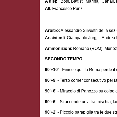
A disp
.: Bosi, Battisti, Marinaj, Canali,
All
. Francesco Punzi
Arbitro
: Alessandro Silvestri della se
Assistenti
: Giampaolo Jorgji - Andre
Ammonizioni
: Romano (ROM), Munoz 
SECONDO TEMPO
90'+10'
- Finisce qui: la Roma perde il 
90'+9' -
Terzo corner consecutivo per l
90'+8'
- Miracolo di Panozzo su colpo di
90'+6'
- Si accende un'altra mischia, 
90'+2'
- Piccolo parapiglia tra le due