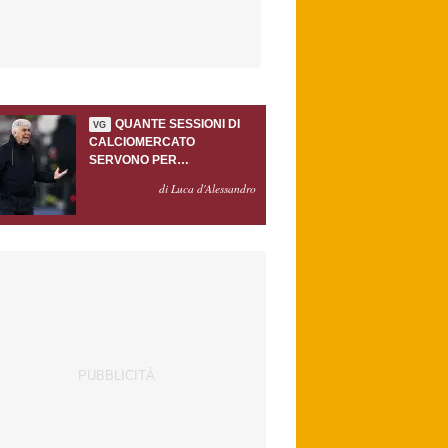
QUANTE SESSIONI DI
VG
CALCIOMERCATO
SERVONO PER
ACCONTENTARE
di Luca d'Alessandro
GASPERINI?