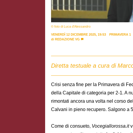
© foto di Luca d'Alessandro
VENERDÌ 12 DICEMBRE 2025, 19:53
PRIMAVERA 1
di
REDAZIONE VG
Diretta testuale a cura di Marc
Crisi senza fine per la Primavera di Fe
della Capitale di categoria per 2-1. A nul
rimontati ancora una volta nel corso del
Calvani in pieno recupero. Salgono a 5 l
Come di consueto,
Vocegiallorossa.it
v