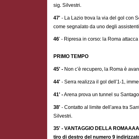
sig. Silvestri.
47'
- La Lazio trova la via del gol con 
come segnalato da uno degli assistenti d
46
' - Ripresa in corso: la Roma attac
PRIMO TEMPO
45' -
Non c'è recupero, la Roma è avanti 
44'
- Serra realizza il gol dell'1-1, im
41' -
Arena prova un tunnel su Santagost
38'
- Contatto al limite dell'area tra San
Silvestri.
35' - VANTAGGIO DELLA ROMAAAAAAA
tiro di destro del numero 9 indirizza