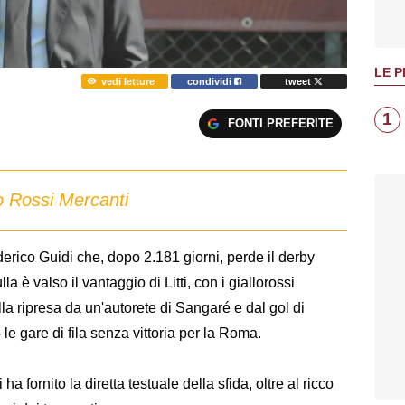
LE P
vedi letture
condividi
tweet
1
FONTI PREFERITE
o Rossi Mercanti
derico Guidi che, dopo 2.181 giorni, perde il derby
la è valso il vantaggio di Litti, con i giallorossi
la ripresa da un'autorete di Sangaré e dal gol di
e gare di fila senza vittoria per la Roma.
i ha fornito la diretta testuale della sfida, oltre al ricco