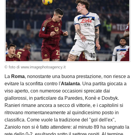
© foto di www.imagephotoagency.it
La
Roma
, nonostante una buona prestazione, non riesce a
evitare la sconfitta contro l'
Atalanta
. Una partita giocata a
viso aperto, con numerose occasioni sprecate dai
giallorossi, in particolare da Paredes, Konè e Dovbyk.
Ranieri rimane ancora a secco di vittorie, e i capitolini si
ritrovano momentaneamente al quindicesimo posto in
classifica. Come vuole la tradizione del "gol dell'ex",
Zaniolo non si è fatto attendere: al minuto 89 ha segnato la
rete dello 0-2, esultando sotto il settore ospiti. Al termine