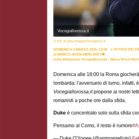
Vocegiallorossa.it
© foto di www.imagephotoagency.it
DOMENICA 2 MARZO 2025, 13:06
L'ATTESA DEI TI
di
MARCO ROSSI MERCANTI
fonte Redazione Vocegiallorossa - Marco Rossi Merc
Domenica alle 18:00 la Roma giocherà 
lombarda: l'avversario di turno, infatti
Vocegiallorossa.it
propone ai nostri lett
romanisti a poche ore dalla sfida.
Duke
è concentrato solo sulla sfida co
Pensamo al Como, il resto è rumore
#A
— Duke O'Yonee (@ammargelluto)
Fe