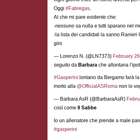
Oggi
#Fabregas
.
Al che mi pare evidente che:
-nessuno sa nulla e tutti sparano nel 
-la lista dei candidati la sanno Ranieri
giro
— Lorenzo N. (@LN7373)
February 26
seguito da
Barbara
che allontana l'ipo
#Gasperini
lontano da Bergamo farà la 
morto alla
@OfficialASRoma
non lo vog
— Barbara AsR (@BarbaraAsR)
Febru
così come
Il Sabbe
Io un allenatore che prende a male paro
#gasperini