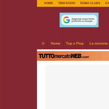
HOME
TMW RADIO
ROMA CLUBS
C
Home
Top e Flop
La moviola