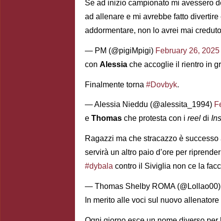
Se ad inizio campionato mi avessero d
ad allenare e mi avrebbe fatto divertire
addormentare, non lo avrei mai credut
— PM (@pigiMpigi)
February 26, 2025
con
Alessia
che accoglie il rientro in
Finalmente torna
#Dovbyk
.
— Alessia Nieddu (@alessita_1994)
F
e
Thomas
che protesta con i
reel
di
In
Ragazzi ma che stracazzo è successo
servirà un altro paio d’ore per riprend
#dybala
contro il Siviglia non ce la facc
— Thomas Shelby ROMA (@Lollao00
In merito alle voci sul nuovo allenator
Ogni giorno esce un nome diverso per l