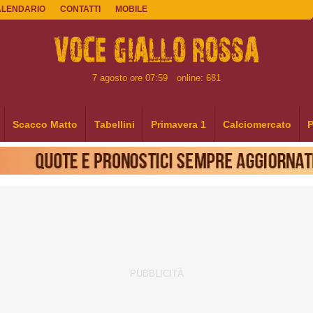
ALENDARIO
CONTATTI
MOBILE
7 agosto ore 07:59
online: 681
Scacco Matto
Tabellini
Primavera 1
Calciomercato
P