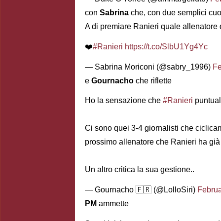
con
Sabrina
che, con due semplici cuor
A di premiare Ranieri quale allenatore
❤️
#Ranieri
https://t.co/SlbU1Yg4Yc
— Sabrina Moriconi (@sabry_1996)
Fe
e
Gournacho
che riflette
Ho la sensazione che
#Ranieri
puntual
Ci sono quei 3-4 giornalisti che cicli
prossimo allenatore che Ranieri ha già 
Un altro critica la sua gestione..
— Gournacho 🇫🇷 (@LolloSiri)
Februa
PM
ammette