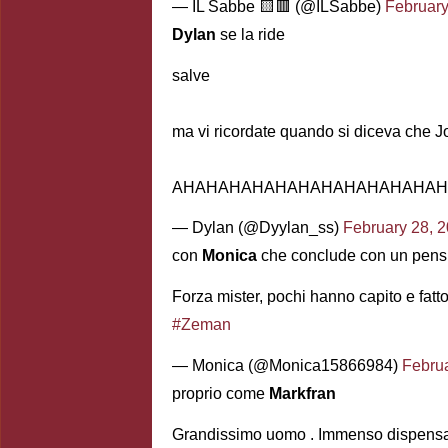
— IL Sabbe 🟨🟥 (@ILSabbe)
February
Dylan
se la ride
salve
ma vi ricordate quando si diceva che Jo
AHAHAHAHAHAHAHAHAHAHAHAH
— Dylan (@Dyylan_ss)
February 28, 
con
Monica
che conclude con un pens
Forza mister, pochi hanno capito e fa
#Zeman
— Monica (@Monica15866984)
Februa
proprio come
Markfran
Grandissimo uomo . Immenso dispensato