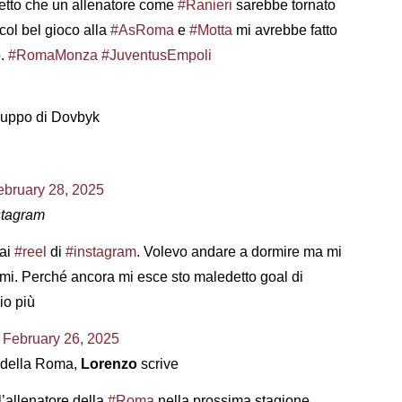
etto che un allenatore come
#Ranieri
sarebbe tornato
 col bel gioco alla
#AsRoma
e
#Motta
mi avrebbe fatto
o.
#RomaMonza
#JuventusEmpoli
 gruppo di Dovbyk
ebruary 28, 2025
stagram
 ai
#reel
di
#instagram
. Volevo andare a dormire ma mi
ermi. Perché ancora mi esce sto maledetto goal di
io più
)
February 26, 2025
e della Roma,
Lorenzo
scrive
’allenatore della
#Roma
nella prossima stagione.