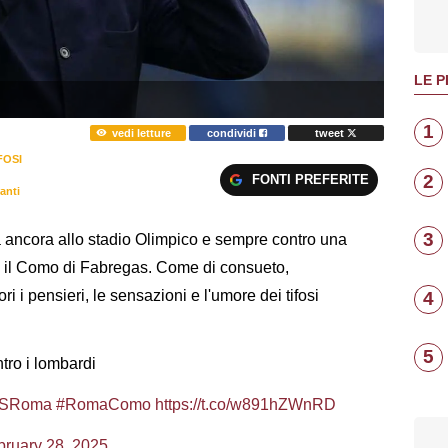
LE P
1
vedi letture
condividi
tweet
FOSI
2
FONTI PREFERITE
anti
3
ancora allo stadio Olimpico e sempre contro una
, è il Como di Fabregas. Come di consueto,
ori i pensieri, le sensazioni e l'umore dei tifosi
4
5
ntro i lombardi
SRoma
#RomaComo
https://t.co/w891hZWnRD
bruary 28, 2025