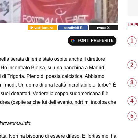
LE P
vedi letture
condividi
tweet
1
FONTI PREFERITE
ella serata di ieri è stato ospite anche il direttore
2
Ho incontrato Bielsa, su una panchina a Madrid.
di Trigoria. Pieno di poesia calcistica. Abbiamo
3
ti i modi. Un uomo di una lealtà incrollabile... Iturbe? È
i suoi detrattori. Vedere la coppa sudamericana lì è
4
rea (ospite anche lui dell'evento, ndr) mi incolpa che
5
forzaroma.info
:
etta. Non ha bisogno di essere difeso. E’ fortissimo, ha