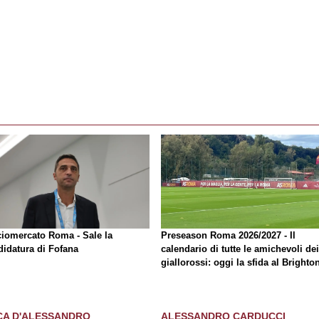
ciomercato Roma - Sale la
Preseason Roma 2026/2027 - Il
didatura di Fofana
calendario di tutte le amichevoli dei
giallorossi: oggi la sfida al Brighto
CA D'ALESSANDRO
ALESSANDRO CARDUCCI