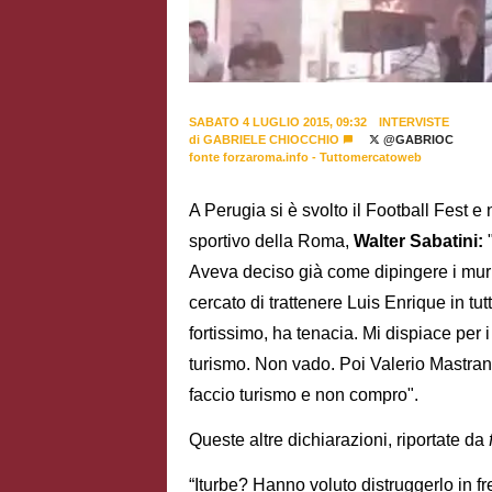
SABATO 4 LUGLIO 2015, 09:32
INTERVISTE
di
GABRIELE CHIOCCHIO
@GABRIOC
fonte forzaroma.info - Tuttomercatoweb
A Perugia si è svolto il Football Fest e n
sportivo della Roma,
Walter Sabatini:
"
Aveva deciso già come dipingere i muri 
cercato di trattenere Luis Enrique in tut
fortissimo, ha tenacia. Mi dispiace per 
turismo. Non vado. Poi Valerio Mastrand
faccio turismo e non compro".
Queste altre dichiarazioni, riportate da
“Iturbe? Hanno voluto distruggerlo in fr