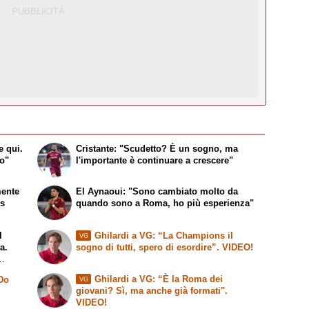
e qui.
Cristante: "Scudetto? È un sogno, ma
to"
l'importante è continuare a crescere"
mente
El Aynaoui: "Sono cambiato molto da
ns
quando sono a Roma, ho più esperienza"
l
Ghilardi a VG: “La Champions il
VG
a.
sogno di tutti, spero di esordire”. VIDEO!
Ghilardi a VG: “È la Roma dei
 Do
VG
giovani? Sì, ma anche già formati".
VIDEO!