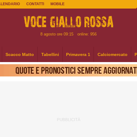
ALENDARIO
CONTATTI
MOBILE
8 agosto ore 09:15
online: 956
Scacco Matto
Tabellini
Primavera 1
Calciomercato
P