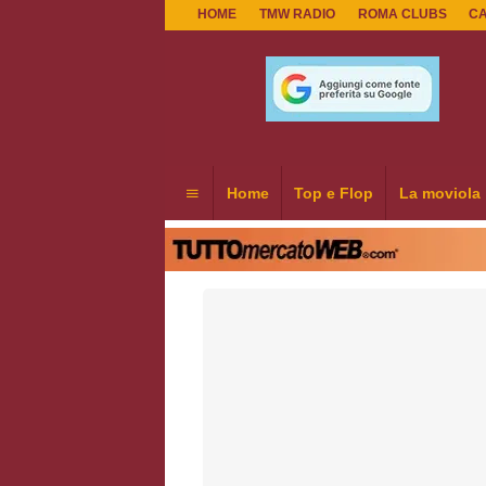
HOME
TMW RADIO
ROMA CLUBS
C
Home
Top e Flop
La moviola