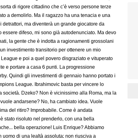
a sorta di rigore cittadino che c’è verso persone terze
ato a demolirlo. Ma il ragazzo ha una tenacia e una
 i detrattori, ma diventerà un grande giocatore da
o essere difeso, mi sono già autodenunciato. Ma devo
nati, la gente che è indotta a ragionamenti grossolani
o un investimento transitorio per ottenere un mio
League e poi a quel povero disgraziato e vituperato
ite e portare a casa 6 punti. La progressione
erby. Quindi gli investimenti di gennaio hanno portato i
mpions League. Ibrahimovic basta per vincere lo
a società. Dzeko? Non è vicinissimo alla Roma, ma la
vuole andarsene? No, ha cambiato idea. Vuole
ima del ritiro? Improbabile. Come è andata
è stato risoluto nel prenderlo, con una bella
nche... bella operazione! Luis Enrique? Abbiamo
’ un uomo di una lealtà assoluta; non riusciva a