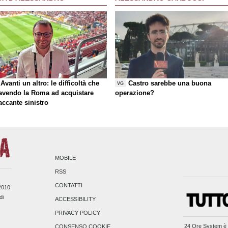
Avanti un altro: le difficoltà che
Castro sarebbe una buona
VG
 avendo la Roma ad acquistare
operazione?
taccante sinistro
MOBILE
RSS
CONTATTI
/2010
di
ACCESSIBILITY
PRIVACY POLICY
24 Ore System
è 
CONSENSO COOKIE