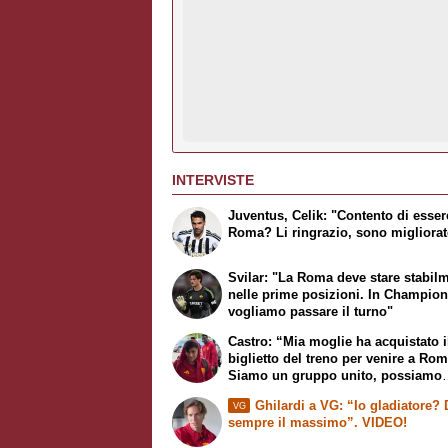
INTERVISTE
Juventus, Celik: "Contento di esser
Roma? Li ringrazio, sono migliora
Svilar: "La Roma deve stare stabil
nelle prime posizioni. In Champio
vogliamo passare il turno"
Castro: “Mia moglie ha acquistato i
biglietto del treno per venire a Rom
Siamo un gruppo unito, possiamo
giocarcela con tutti”
Ghilardi a VG: “Io gladiatore?
VG
sempre il massimo”. VIDEO!