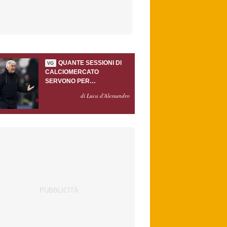
QUANTE SESSIONI DI
VG
CALCIOMERCATO
SERVONO PER
ACCONTENTARE
di Luca d'Alessandro
GASPERINI?