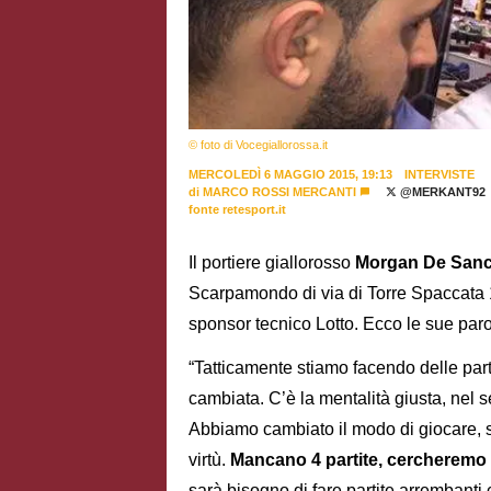
© foto di Vocegiallorossa.it
MERCOLEDÌ 6 MAGGIO 2015, 19:13
INTERVISTE
di
MARCO ROSSI MERCANTI
@MERKANT92
fonte retesport.it
Il portiere giallorosso
Morgan De Sanc
Scarpamondo di via di Torre Spaccata 
sponsor tecnico Lotto. Ecco le sue par
“Tatticamente stiamo facendo delle part
cambiata. C’è la mentalità giusta, nel s
Abbiamo cambiato il modo di giocare, 
virtù.
Mancano 4 partite, cercheremo di
sarà bisogno di fare partite arrembanti 