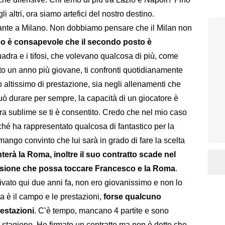
altri, ora siamo artefici del nostro destino.
ante a Milano. Non dobbiamo pensare che il Milan non
o è consapevole che il secondo posto è
uadra e i tifosi, che volevano qualcosa di più, come
nto un anno più giovane, ti confronti quotidianamente
o altissimo di prestazione, sia negli allenamenti che
uò durare per sempre, la capacità di un giocatore è
era sublime se ti è consentito. Credo che nel mio caso
ché ha rappresentato qualcosa di fantastico per la
imango convinto che lui sarà in grado di fare la scelta
erà la Roma, inoltre il suo contratto scade nel
ussione che possa toccare Francesco e la Roma
.
ivato qui due anni fa, non ero giovanissimo e non lo
è il campo e le prestazioni,
forse qualcuno
estazioni
. C’è tempo, mancano 4 partite e sono
 stagione. Ho firmato un contratto ma non è detto che