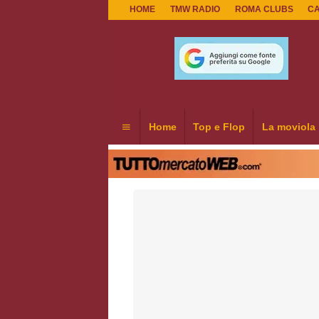
HOME
TMW RADIO
ROMA CLUBS
C
Home
Top e Flop
La moviola