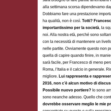
alla settimana scorsa dipendevamo dagli 
Dobbiamo fare una prestazione import
ha qualità, non è così.
Totti?
Francesc
importantissimo per la società
, la sq
noi. Alla nostra età, perché sono solta
con la necessità di mantenere un livell
nelle partite. Ovviamente questo non p
quella di capire quando finire, in mani
sarà facile, per Francesco di meno per
Roma, l’Italia e il calcio in generale. R
migliore.
Lui rappresenta e rappresent
2016, non c’è alcun motivo di disc
Possibile nuovo portiere?
Io sono arr
sono neanche adesso. Quello che conta 
dovrebbe osservare meglio le mie pr
concentrato su queste e sulla prossima