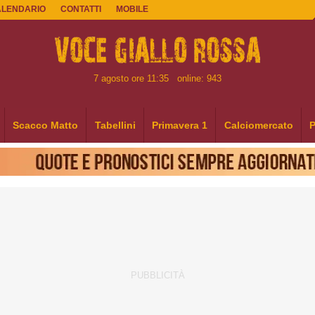
ALENDARIO
CONTATTI
MOBILE
7 agosto ore 11:35
online: 943
Scacco Matto
Tabellini
Primavera 1
Calciomercato
P