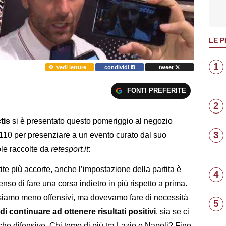
LE P
1
vedi letture
condividi
tweet
FONTI PREFERITE
2
tis
si è presentato questo pomeriggio al negozio
3
110 per presenziare a un evento curato dal suo
ole raccolte da
retesport.it
:
ite più accorte, anche l’impostazione della partita è
4
enso di fare una corsa indietro in più rispetto a prima.
siamo meno offensivi, ma dovevamo fare di necessità
5
 continuare ad ottenere risultati positivi
, sia se ci
che difensive. Chi temo di più tra Lazio e Napoli? Fino