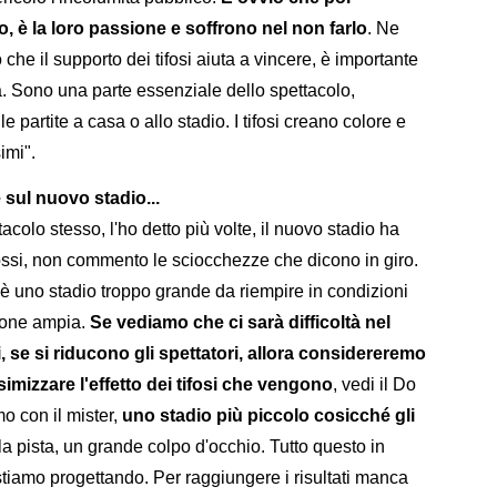
io, è la loro passione e soffrono nel non farlo
. Ne
che il supporto dei tifosi aiuta a vincere, è importante
ra. Sono una parte essenziale dello spettacolo,
e partite a casa o allo stadio. I tifosi creano colore e
imi".
sul nuovo stadio...
tacolo stesso, l'ho detto più volte, il nuovo stadio ha
lorossi, non commento le sciocchezze che dicono in giro.
è uno stadio troppo grande da riempire in condizioni
zione ampia.
Se vediamo che ci sarà difficoltà nel
, se si riducono gli spettatori, allora considereremo
imizzare l'effetto dei tifosi che vengono
, vedi il Do
o con il mister,
uno stadio più piccolo cosicché gli
a pista, un grande colpo d'occhio. Tutto questo in
 stiamo progettando. Per raggiungere i risultati manca