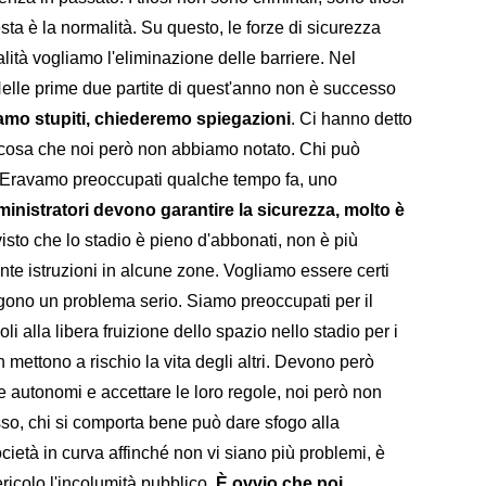
sta è la normalità. Su questo, le forze di sicurezza
lità vogliamo l'eliminazione delle barriere. Nel
elle prime due partite di quest'anno non è successo
amo stupiti, chiederemo spiegazioni
. Ci hanno detto
, cosa che noi però non abbiamo notato. Chi può
? Eravamo preoccupati qualche tempo fa, uno
ministratori devono garantire la sicurezza, molto è
visto che lo stadio è pieno d'abbonati, non è più
tante istruzioni in alcune zone. Vogliamo essere certi
gono un problema serio. Siamo preoccupati per il
i alla libera fruizione dello spazio nello stadio per i
mettono a rischio la vita degli altri. Devono però
 autonomi e accettare le loro regole, noi però non
so, chi si comporta bene può dare sfogo alla
ietà in curva affinché non vi siano più problemi, è
icolo l'incolumità pubblico.
È ovvio che poi