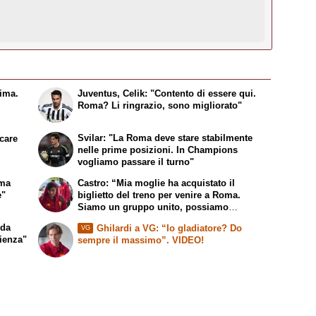
sima.
Juventus, Celik: "Contento di essere qui.
Roma? Li ringrazio, sono migliorato"
Svilar: "La Roma deve stare stabilmente
ocare
nelle prime posizioni. In Champions
vogliamo passare il turno"
 ma
Castro: “Mia moglie ha acquistato il
e"
biglietto del treno per venire a Roma.
Siamo un gruppo unito, possiamo
giocarcela con tutti”
 da
Ghilardi a VG: “Io gladiatore? Do
VG
ienza"
sempre il massimo”. VIDEO!