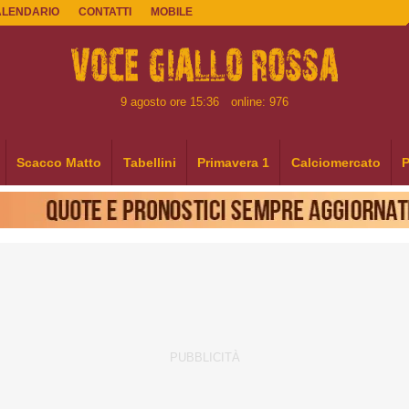
ALENDARIO
CONTATTI
MOBILE
9 agosto ore 15:36
online: 976
Scacco Matto
Tabellini
Primavera 1
Calciomercato
P