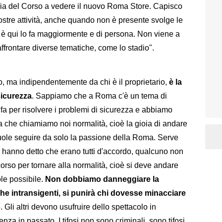
 Via del Corso a vedere il nuovo Roma Store. Capisco
nostre attività, anche quando non è presente svolge le
è qui lo fa maggiormente e di persona. Non viene a
affrontare diverse tematiche, come lo stadio".
, ma indipendentemente da chi è il proprietario,
è la
sicurezza
. Sappiamo che a Roma c'è un tema di
i fa per risolvere i problemi di sicurezza e abbiamo
a che chiamiamo noi normalità, cioè la gioia di andare
i vuole seguire da solo la passione della Roma. Serve
i hanno detto che erano tutti d'accordo, qualcuno non
rso per tornare alla normalità, cioè si deve andare
ole possibile.
Non dobbiamo danneggiare la
che intransigenti, si punirà chi dovesse minacciare
o
. Gli altri devono usufruire dello spettacolo in
ienza in passato. I tifosi non sono criminali, sono tifosi