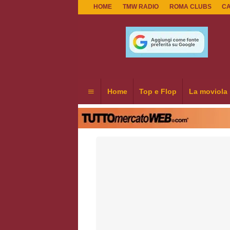
HOME
TMW RADIO
ROMA CLUBS
C
Home
Top e Flop
La moviola