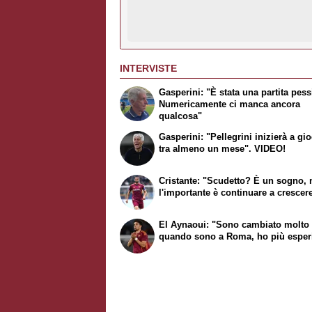
INTERVISTE
Gasperini: "È stata una partita pes
Numericamente ci manca ancora
qualcosa"
Gasperini: "Pellegrini inizierà a gi
tra almeno un mese". VIDEO!
Cristante: "Scudetto? È un sogno,
l'importante è continuare a crescer
El Aynaoui: "Sono cambiato molto
quando sono a Roma, ho più esper