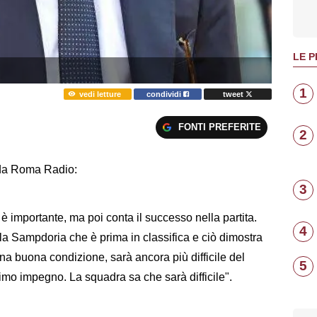
LE P
1
vedi letture
condividi
tweet
FONTI PREFERITE
2
o da Roma Radio:
3
 è importante, ma poi conta il successo nella partita.
4
la Sampdoria che è prima in classifica e ciò dimostra
a buona condizione, sarà ancora più difficile del
5
simo impegno. La squadra sa che sarà difficile".