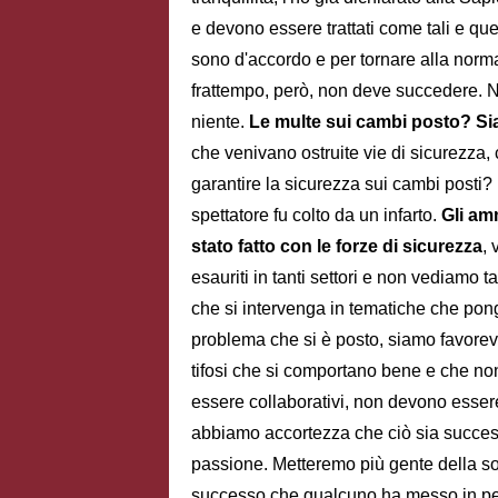
e devono essere trattati come tali e que
sono d'accordo e per tornare alla norma
frattempo, però, non deve succedere. N
niente.
Le multe sui cambi posto? Si
che venivano ostruite vie di sicurezza
garantire la sicurezza sui cambi posti
spettatore fu colto da un infarto.
Gli am
stato fatto con le forze di sicurezza
, 
esauriti in tanti settori e non vediamo 
che si intervenga in tematiche che pon
problema che si è posto, siamo favorevol
tifosi che si comportano bene e che non 
essere collaborativi, non devono essere
abbiamo accortezza che ciò sia succes
passione. Metteremo più gente della soc
successo che qualcuno ha messo in per