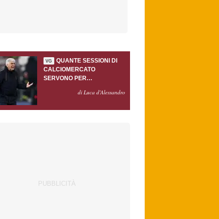
QUANTE SESSIONI DI
VG
CALCIOMERCATO
SERVONO PER
ACCONTENTARE
di Luca d'Alessandro
GASPERINI?