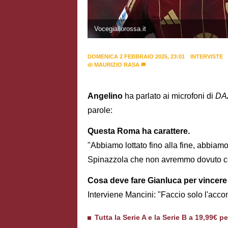
Vocegiallorossa.it
DOMENICA 2 FEBBRAIO 2025, 23:01
INTERVISTE
di
MAURIZIO RASA
Angelino
ha parlato ai microfoni di
DA
parole:
Questa Roma ha carattere.
"Abbiamo lottato fino alla fine, abbia
Spinazzola che non avremmo dovuto c
Cosa deve fare Gianluca per vincere
Interviene Mancini: "Faccio solo l'accom
Tutta la Serie A e la Serie B a 19,99€ p