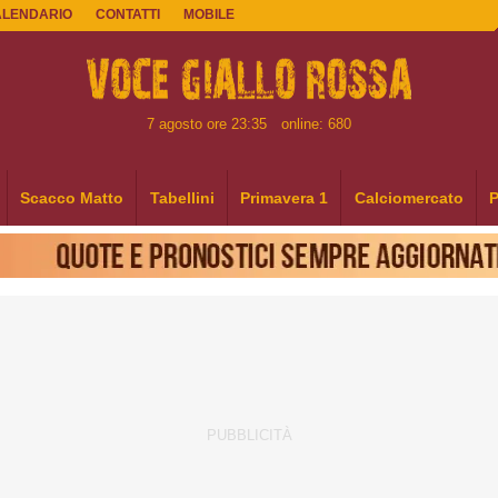
ALENDARIO
CONTATTI
MOBILE
7 agosto ore 23:35
online: 680
Scacco Matto
Tabellini
Primavera 1
Calciomercato
P