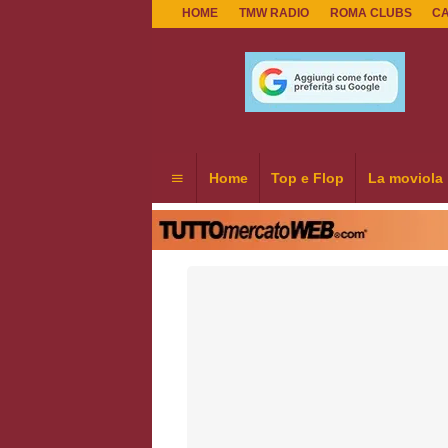
HOME
TMW RADIO
ROMA CLUBS
C
Home
Top e Flop
La moviola