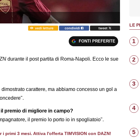
LE P
vedi letture
condividi
tweet
1
FONTI PREFERITE
2
ZN
durante il post partita di Roma-Napoli. Ecco le sue
3
mo dimostrato carattere, ma abbiamo concesso un gol a
oncedere".
4
 il premio di migliore in campo?
pagnatore, il premio lo porto io in spogliatoio".
5
er i primi 3 mesi. Attiva l'offerta TIMVISION con DAZN!