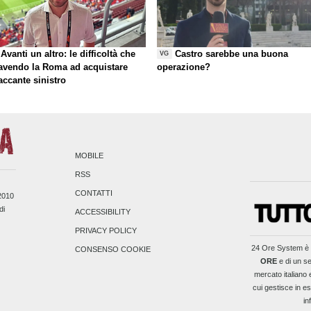
Avanti un altro: le difficoltà che
Castro sarebbe una buona
VG
 avendo la Roma ad acquistare
operazione?
taccante sinistro
MOBILE
RSS
CONTATTI
/2010
di
ACCESSIBILITY
PRIVACY POLICY
24 Ore System
è 
CONSENSO COOKIE
ORE
e di un se
mercato italiano 
cui gestisce in es
in