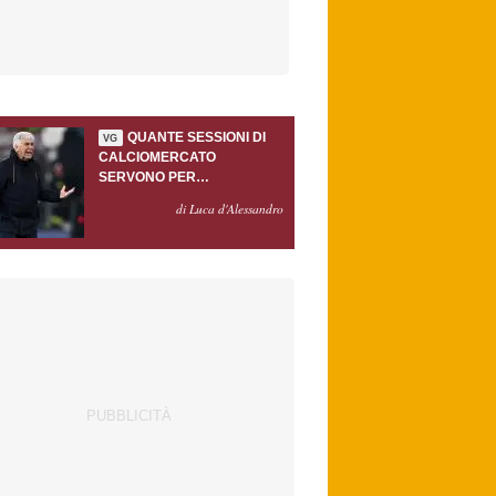
QUANTE SESSIONI DI
VG
CALCIOMERCATO
SERVONO PER
ACCONTENTARE
di Luca d'Alessandro
GASPERINI?