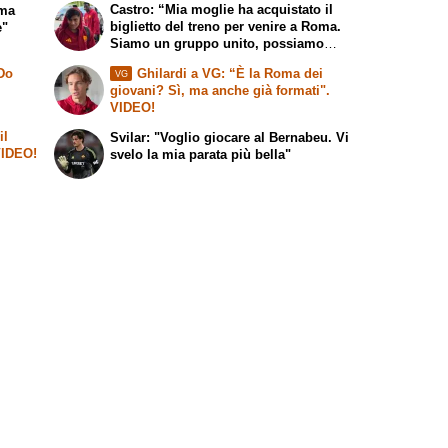
Castro: “Mia moglie ha acquistato il
 ma
biglietto del treno per venire a Roma.
e"
Siamo un gruppo unito, possiamo
giocarcela con tutti”
 Do
Ghilardi a VG: “È la Roma dei
VG
giovani? Sì, ma anche già formati".
VIDEO!
il
Svilar: "Voglio giocare al Bernabeu. Vi
 VIDEO!
svelo la mia parata più bella"