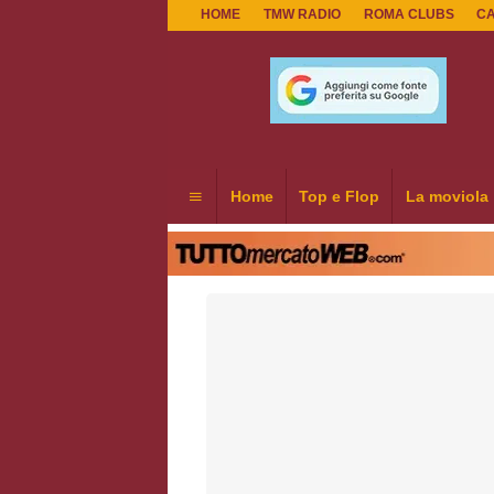
HOME
TMW RADIO
ROMA CLUBS
C
Home
Top e Flop
La moviola