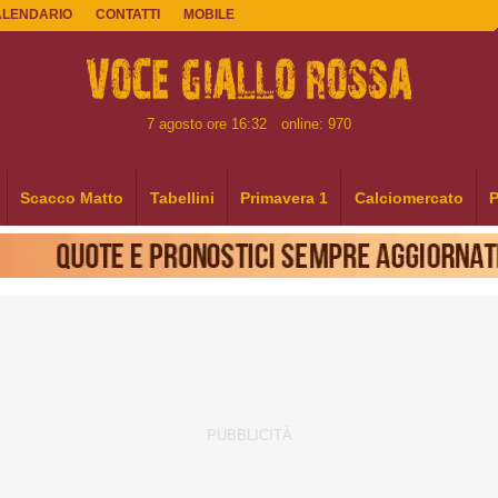
ALENDARIO
CONTATTI
MOBILE
7 agosto ore 16:32
online: 970
Scacco Matto
Tabellini
Primavera 1
Calciomercato
P