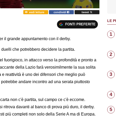
vedi letture
condividi
tweet
LE P
FONTI PREFERITE
1
er il grande appuntamento con il derby.
 duelli che potrebbero decidere la partita.
2
l fuorigioco, in attacco verso la profondità e pronto a
ttaccante della Lazio farà verosimilmente la sua solita
3
à e reattività è uno dei difensori che meglio può
he potrebbe andare incontro ad una serata piuttosto
4
carta non c'è partita, sul campo ce c'è eccome.
i ritrova davanti al banco di prova più duro, il derby.
5
sti più completi non solo della Serie A ma di Europa.