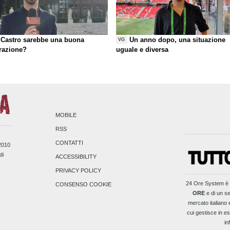
Castro sarebbe una buona
Un anno dopo, una situazione
VG
razione?
uguale e diversa
MOBILE
RSS
CONTATTI
/2010
di
ACCESSIBILITY
PRIVACY POLICY
24 Ore System
è 
CONSENSO COOKIE
ORE
e di un se
mercato italiano 
cui gestisce in es
in