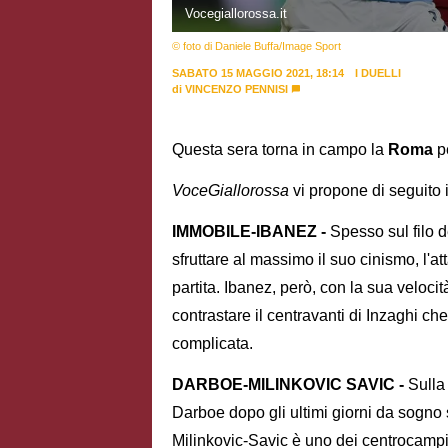
Vocegiallorossa.it
© foto di Daniele Buffa/Image Sport
SABATO 15 MAGGIO 2021, 18:14
I DUELLI
di
VINCENZO PENNISI
Questa sera torna in campo la
Roma
p
VoceGiallorossa
vi propone di seguito i
IMMOBILE-IBANEZ -
Spesso sul filo de
sfruttare al massimo il suo cinismo, l'a
partita. Ibanez, però, con la sua velocit
contrastare il centravanti di Inzaghi c
complicata.
DARBOE-MILINKOVIC SAVIC -
Sulla 
Darboe dopo gli ultimi giorni da sogno s
Milinkovic-Savic è uno dei centrocampi