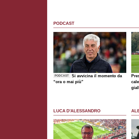
PODCAST
Si avvicina il momento da
Pre
PODCAST
“ora o mai più”
cale
gial
Bri
LUCA D'ALESSANDRO
AL