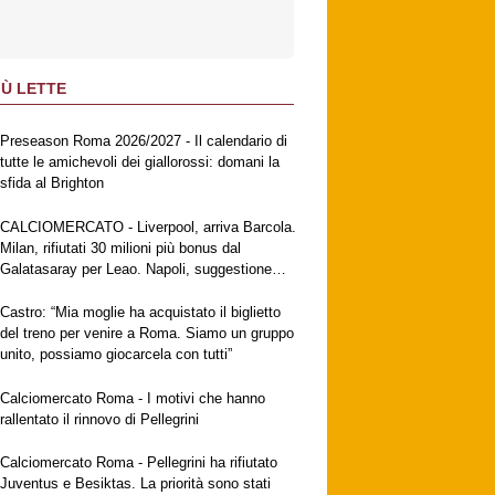
IÙ LETTE
Preseason Roma 2026/2027 - Il calendario di
tutte le amichevoli dei giallorossi: domani la
sfida al Brighton
CALCIOMERCATO - Liverpool, arriva Barcola.
Milan, rifiutati 30 milioni più bonus dal
Galatasaray per Leao. Napoli, suggestione
Gabriel Jesus. Fiorentina, a breve l'ufficialità
di Mastantuono
Castro: “Mia moglie ha acquistato il biglietto
del treno per venire a Roma. Siamo un gruppo
unito, possiamo giocarcela con tutti”
Calciomercato Roma - I motivi che hanno
rallentato il rinnovo di Pellegrini
Calciomercato Roma - Pellegrini ha rifiutato
Juventus e Besiktas. La priorità sono stati