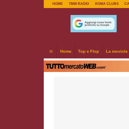
HOME
TMW RADIO
ROMA CLUBS
C
Home
Top e Flop
La moviola