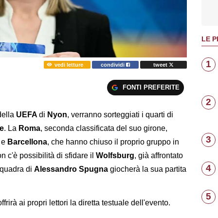
LE P
1
vedi letture
condividi
tweet
FONTI PREFERITE
2
della
UEFA
di
Nyon
, verranno sorteggiati i quarti di
e
. La
Roma
, seconda classificata del suo girone,
3
l
e
Barcellona
, che hanno chiuso il proprio gruppo in
 c'è possibilità di sfidare il
Wolfsburg
, già affrontato
4
squadra di
Alessandro Spugna
giocherà la sua partita
5
offrirà ai propri lettori la diretta testuale dell'evento.