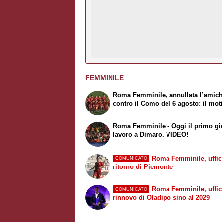
FEMMINILE
Roma Femminile, annullata l’amic
contro il Como del 6 agosto: il mot
Roma Femminile - Oggi il primo gi
lavoro a Dimaro. VIDEO!
Roma Femminile, uffici
COMUNICATO
ritorno di Piemonte
Roma Femminile, uffici
COMUNICATO
rinnovo di Oladipo sino al 2029