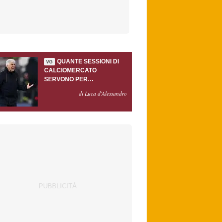
QUANTE SESSIONI DI
VG
CALCIOMERCATO
SERVONO PER
ACCONTENTARE
di Luca d'Alessandro
GASPERINI?