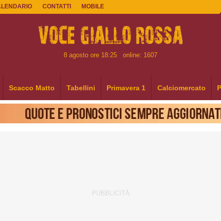
ALENDARIO
CONTATTI
MOBILE
8 agosto ore 18:25
online: 1607
Scacco Matto
Tabellini
Primavera 1
Calciomercato
P