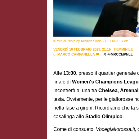
© foto di Photo by Kristian Skeie ? UEFA/UEFA via
VENERDÌ 10 FEBBRAIO 2023, 21:15
FEMMINILE
di
MARCO CAMPANELLA
@MRCCMPNLL
Alle
13:00
, presso il quartier generale 
finale di
Women's Champions Leagu
incontrerà ai una tra
Chelsea
,
Arsena
testa. Ovviamente, per le giallorosse non
nella fase a gironi. Ricordiamo che la 
casalinga allo
Stadio Olimpico
.
Come di consueto,
Vocegiallorossa.it
, 