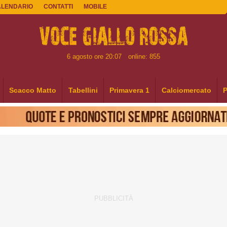
ALENDARIO
CONTATTI
MOBILE
6 agosto ore 20:07
online: 855
Scacco Matto
Tabellini
Primavera 1
Calciomercato
P