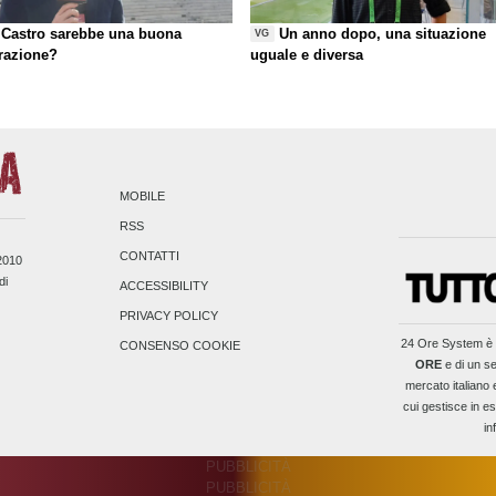
Castro sarebbe una buona
Un anno dopo, una situazione
VG
razione?
uguale e diversa
MOBILE
RSS
CONTATTI
/2010
di
ACCESSIBILITY
PRIVACY POLICY
24 Ore System
è 
CONSENSO COOKIE
ORE
e di un se
mercato italiano 
cui gestisce in es
in