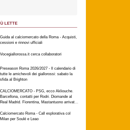
IÙ LETTE
Guida al calciomercato della Roma - Acquisti,
cessioni e rinnovi ufficiali
Vocegiallorossa.it cerca collaboratori
Preseason Roma 2026/2027 - Il calendario di
tutte le amichevoli dei giallorossi: sabato la
sfida al Brighton
CALCIOMERCATO - PSG, ecco Akliouche.
Barcellona, contatti per Rodri. Diomande al
Real Madrid. Fiorentina, Mastantuono arrivato
a Firenze. Milan, no al Galatasaray per Leao
Calciomercato Roma - Call esplorativa col
Milan per Soulé e Leao