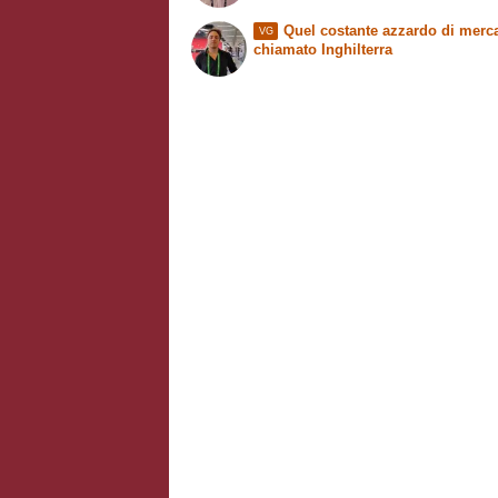
Quel costante azzardo di merc
VG
chiamato Inghilterra