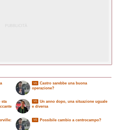
ia
Castro sarebbe una buona
VG
operazione?
 sta
Un anno dopo, una situazione uguale
VG
accante
e diversa
ville:
Possibile cambio a centrocampo?
VG