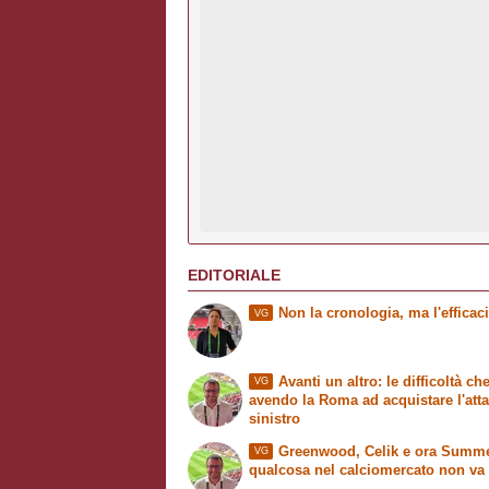
EDITORIALE
Non la cronologia, ma l'efficac
VG
Avanti un altro: le difficoltà che
VG
avendo la Roma ad acquistare l'att
sinistro
Greenwood, Celik e ora Summer
VG
qualcosa nel calciomercato non va