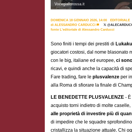
Vocegiallorossa.it
DOMENICA 18 GENNAIO 2026, 14:00
EDITORIALE
di
ALESSANDRO CARDUCCI
@ALECARDUCC
fonte L'editoriale di Alessandro Carducci
Sono finiti i tempi dei prestiti di
Lukak
giocatori costosi, dal nome blasonato m
con le big, italiane ed europee,
ci sono
ricavi, e quindi anche la capacità di s
Fare trading, fare le
plusvalenze
per i
alla Roma di sfiorare la finale di Cham
LE BENEDETTE PLUSVALENZE
- È
acquisto torni indietro di molte caselle
alle proprietà di investire più di q
di impedire che le squadre sprofondino 
cristallizza la situazione attuale. Chi og