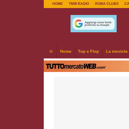
HOME
TMW RADIO
ROMA CLUBS
C
Home
Top e Flop
La moviola