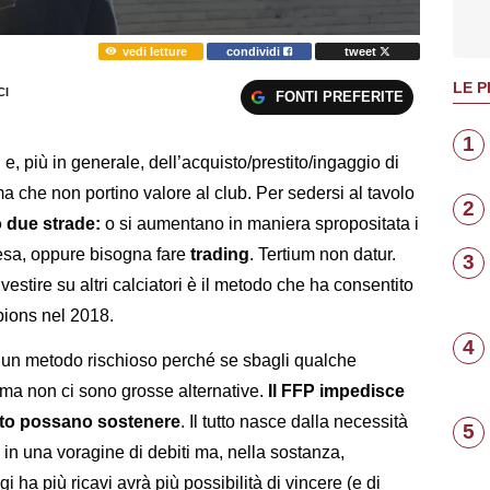
vedi letture
condividi
tweet
LE P
I
FONTI PREFERITE
1
u
e, più in generale, dell’acquisto/prestito/ingaggio di
a che non portino valore al club. Per sedersi al tavolo
2
 due strade:
o si aumentano in maniera spropositata i
pesa, oppure bisogna fare
trading
. Tertium non datur.
3
nvestire su altri calciatori è il metodo che ha consentito
pions nel 2018.
4
 un metodo rischioso perché se sbagli qualche
, ma non ci sono grosse alternative.
Il FFP impedisce
uanto possano sostenere
. Il tutto nasce dalla necessità
5
in una voragine di debiti ma, nella sostanza,
gi ha più ricavi avrà più possibilità di vincere (e di