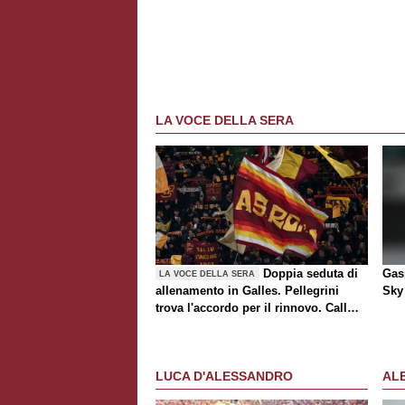
LA VOCE DELLA SERA
Doppia seduta di
Gasp
LA VOCE DELLA SERA
allenamento in Galles. Pellegrini
Sky 
trova l'accordo per il rinnovo. Call
Roma-Milan di mercato. Nusa chiude
al trasferimento. Presentata la maglia
Away
LUCA D'ALESSANDRO
AL