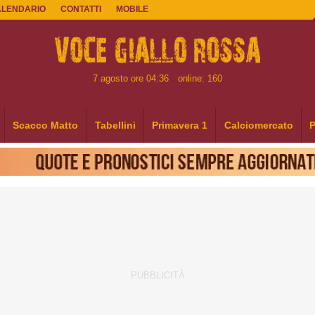
ALENDARIO
CONTATTI
MOBILE
7 agosto ore 04:36
online: 160
Scacco Matto
Tabellini
Primavera 1
Calciomercato
P