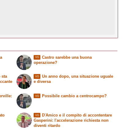
ia
Castro sarebbe una buona
VG
operazione?
 sta
Un anno dopo, una situazione uguale
VG
accante
e diversa
ville:
Possibile cambio a centrocampo?
VG
ato
D'Amico e il compito di accontentare
VG
Gasperini: l'accelerazione richiesta non
diventi ritardo