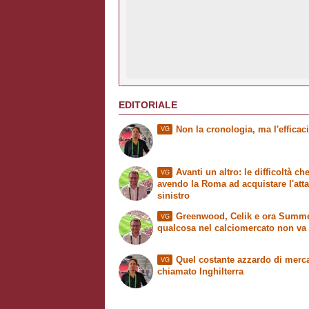
EDITORIALE
Non la cronologia, ma l'efficac
VG
Avanti un altro: le difficoltà che
VG
avendo la Roma ad acquistare l'att
sinistro
Greenwood, Celik e ora Summer
VG
qualcosa nel calciomercato non va
Quel costante azzardo di merc
VG
chiamato Inghilterra