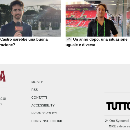
Castro sarebbe una buona
Un anno dopo, una situazione
VG
razione?
uguale e diversa
MOBILE
RSS
CONTATTI
/2010
di
ACCESSIBILITY
PRIVACY POLICY
24 Ore System
è 
CONSENSO COOKIE
ORE
e di un se