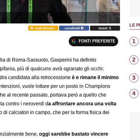
LE P
vedi letture
condividi
tweet
1
FONTI PREFERITE
2
lia di Roma-Sassuolo, Gasperini ha definito
Epifania, più di qualcuno avrà sgranato gli occhi:
3
adra candidata alla retrocessione
è e rimane il minimo
ntenzioni, vuole lottare per un posto in Champions
4
he al recente passato, portava però a quello che
ita contro i neroverdi d
a affrontare ancora una volta
ro di calciatori in campo, che per la forma fisica dei
anzialmente bene,
oggi sarebbe bastato vincere