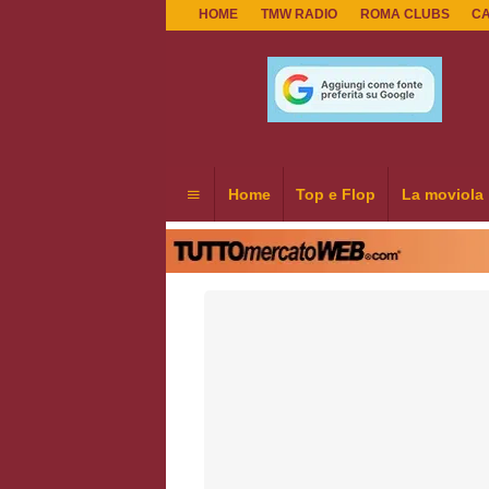
HOME
TMW RADIO
ROMA CLUBS
C
Home
Top e Flop
La moviola