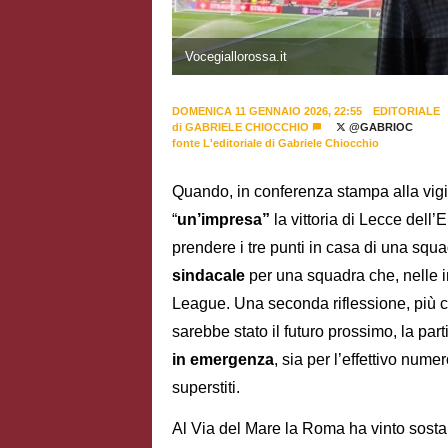
Vocegiallorossa.it
DOMENICA 11 GENNAIO 2026, 22:55
EDITORIALE
di
GABRIELE CHIOCCHIO
@GABRIOC
fonte L'editoriale di Gabriele Chiocchio
Quando, in conferenza stampa alla vigi
“
un’impresa”
la vittoria di Lecce dell’
prendere i tre punti in casa di una squ
sindacale
per una squadra che, nelle i
League. Una seconda riflessione, più c
sarebbe stato il futuro prossimo, la part
in emergenza
, sia per l’effettivo nume
superstiti.
Al Via del Mare la Roma ha vinto sost