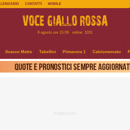
ALENDARIO
CONTATTI
MOBILE
9 agosto ore 15:09
online: 1031
Scacco Matto
Tabellini
Primavera 1
Calciomercato
P