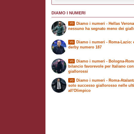
DIAMO I NUMERI
Diamo i numeri
- Hellas Veron
VG
nessuno ha segnato meno dei giall
Diamo i numeri
- Roma-Lazio: e
VG
derby numero 187
Diamo i numeri
- Bologna-Rom
VG
bilancio favorevole per Italiano con
giallorossi
Diamo i numeri
- Roma-Atalant
VG
solo successo giallorosso nelle ul
all'Olimpico