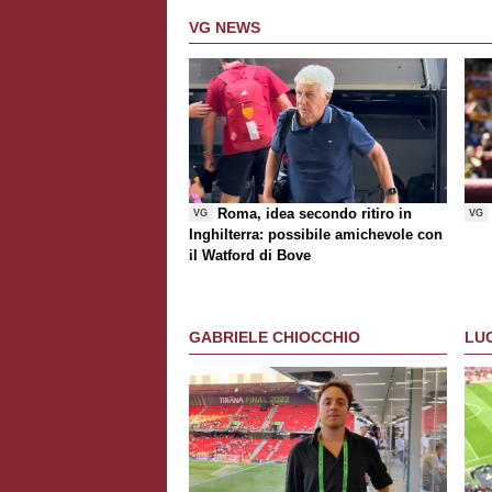
VG NEWS
Roma, idea secondo ritiro in
VG
VG
Inghilterra: possibile amichevole con
il Watford di Bove
GABRIELE CHIOCCHIO
LU