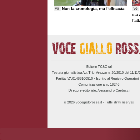
Non la cronologia, ma l'efficacia
VG
VG
sta
l'at
Editore TC&C srl
Testata giornalistica Aut.Trib. Arezzo n. 20/2010 del 11/11
Partita IVA 01488100510 -
Iscritto al Registro Operatori 
Comunicazione al n. 18246
Direttore editoriale: Alessandro Carducci
© 2026 vocegiallorossa.it - Tutti i diritti riservati