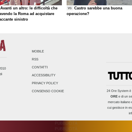
Avanti un altro: le difficoltà che
Castro sarebbe una buona
VG
 avendo la Roma ad acquistare
operazione?
taccante sinistro
MOBILE
RSS
CONTATTI
/2010
di
ACCESSIBILITY
PRIVACY POLICY
24 Ore System
è 
CONSENSO COOKIE
ORE
e di un se
mercato italiano 
cui gestisce in es
in