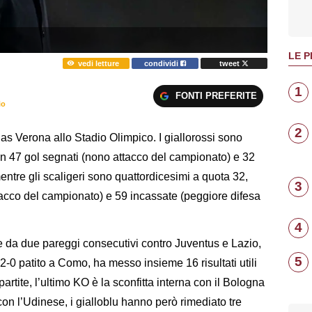
LE P
vedi letture
condividi
tweet
1
FONTI PREFERITE
io
2
as Verona allo Stadio Olimpico. I giallorossi sono
 con 47 gol segnati (nono attacco del campionato) e 32
entre gli scaligeri sono quattordicesimi a quota 32,
3
tacco del campionato) e 59 incassate (peggiore difesa
4
da due pareggi consecutivi contro Juventus e Lazio,
5
-0 patito a Como, ha messo insieme 16 risultati utili
artite, l’ultimo KO è la sconfitta interna con il Bologna
on l’Udinese, i gialloblu hanno però rimediato tre