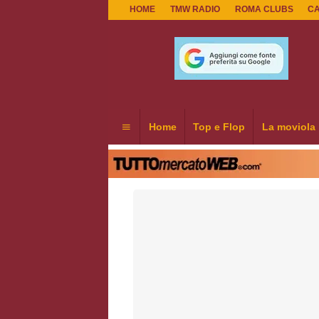
HOME
TMW RADIO
ROMA CLUBS
C
Home
Top e Flop
La moviola