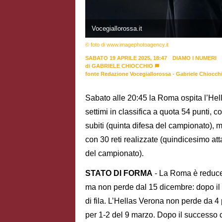
Vocegiallorossa.it
© foto di www.imagephotoagency.it
SABATO 19 APRILE 2025, 18:47
DIAMO I NUMERI
di
GABRIELE CHIOCCHIO
fonte Redazione Vocegiallorossa - Gabriele Chiocch
Sabato alle 20:45 la Roma ospita l’Hell
settimi in classifica a quota 54 punti,
subiti (quinta difesa del campionato), m
con 30 reti realizzate (quindicesimo at
del campionato).
STATO DI FORMA
- La Roma è reduce 
ma non perde dal 15 dicembre: dopo il 2
di fila. L’Hellas Verona non perde da 4 p
per 1-2 del 9 marzo. Dopo il successo c