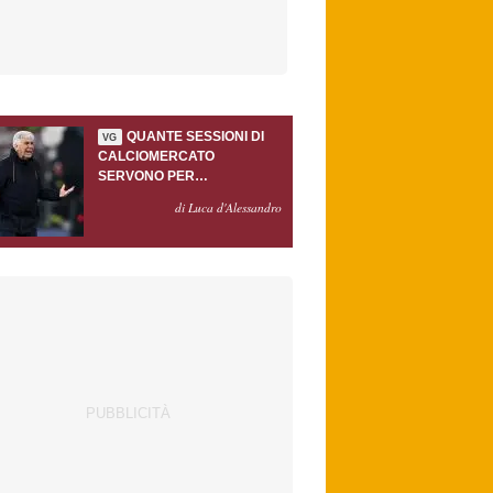
QUANTE SESSIONI DI
VG
CALCIOMERCATO
SERVONO PER
ACCONTENTARE
di Luca d'Alessandro
GASPERINI?