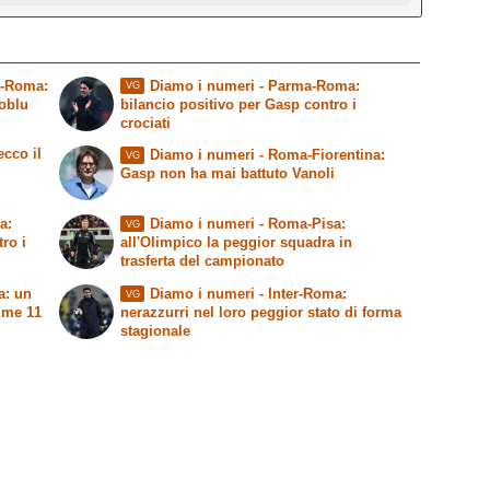
a-Roma:
Diamo i numeri
- Parma-Roma:
VG
oblu
bilancio positivo per Gasp contro i
crociati
cco il
Diamo i numeri
- Roma-Fiorentina:
VG
Gasp non ha mai battuto Vanoli
a:
Diamo i numeri
- Roma-Pisa:
VG
tro i
all'Olimpico la peggior squadra in
trasferta del campionato
a: un
Diamo i numeri
- Inter-Roma:
VG
time 11
nerazzurri nel loro peggior stato di forma
stagionale