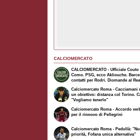
CALCIOMERCATO
CALCIOMERCATO - Ufficiale Couto 
Como. PSG, ecco Akliouche. Barce
contatti per Rodri. Diomande al Rea
Madrid. Fiorentina, Mastantuono ar
Calciomercato Roma - Cacciamani 
a Firenze
un obiettivo: distanza col Torino. C
"Vogliamo tenerlo"
Calciomercato Roma - Accordo ver
per il rinnovo di Pellegrini
Calciomercato Roma - Pedullà: "Nu
priorità, Fofana unica alternativa"