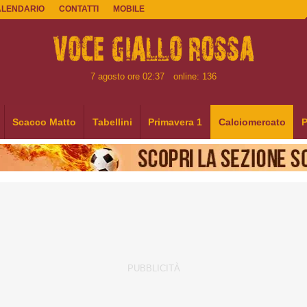
ALENDARIO
CONTATTI
MOBILE
7 agosto ore 02:37
online: 136
Scacco Matto
Tabellini
Primavera 1
Calciomercato
P