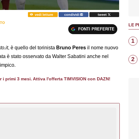
vedi letture
condividi
tweet
ATO
LE P
FONTI PREFERITE
1
o.it
, è quello del torinista
Bruno Peres
il nome nuovo
nata è stato osservato da Walter Sabatini anche nel
2
limpico.
er i primi 3 mesi. Attiva l'offerta TIMVISION con DAZN!