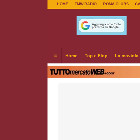
HOME
TMW RADIO
ROMA CLUBS
C
Home
Top e Flop
La moviola