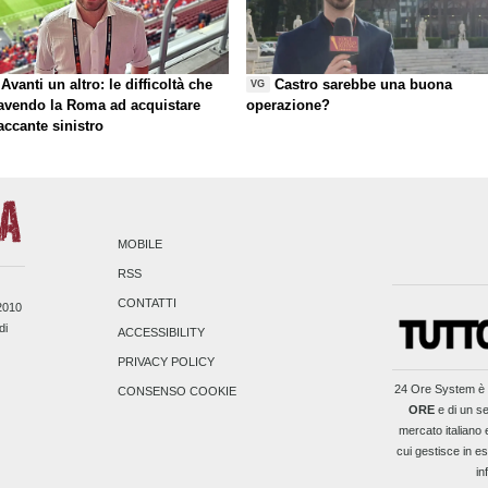
Avanti un altro: le difficoltà che
Castro sarebbe una buona
VG
 avendo la Roma ad acquistare
operazione?
taccante sinistro
MOBILE
RSS
CONTATTI
/2010
di
ACCESSIBILITY
PRIVACY POLICY
24 Ore System
è 
CONSENSO COOKIE
ORE
e di un se
mercato italiano 
cui gestisce in es
in