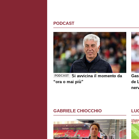
PODCAST
Si avvicina il momento da
Gasp
PODCAST
“ora o mai più”
de
ner
D'A
GABRIELE CHIOCCHIO
LU