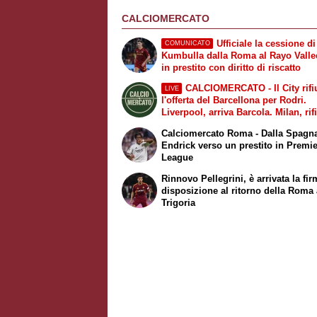
CALCIOMERCATO
Ufficiale la cessione di
COMUNICATO
Kumbulla dalla Roma al Rayo Vall
in prestito con diritto di riscatto
CALCIOMERCATO - Il City rifi
LIVE
l'offerta del Barcellona per Rodri.
Liverpool, arriva Barcola. Milan, rifi
30 milioni più bonus dal Galatasar
Calciomercato Roma - Dalla Spagn
Leao. Napoli, suggestione Gabriel 
Endrick verso un prestito in Premi
Fiorentina, ufficiale Mastantuono
League
Rinnovo Pellegrini, è arrivata la fir
disposizione al ritorno della Roma
Trigoria