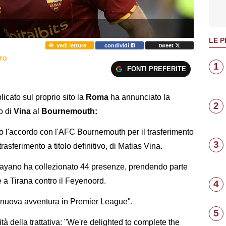
LE P
vedi letture
condividi
tweet
TO
1
FONTI PREFERITE
icato sul proprio sito la
Roma
ha annunciato la
2
to di
Vina
al
Bournemouth:
 l'accordo con l'AFC Bournemouth per il trasferimento
3
rasferimento a titolo definitivo, di Matias Vina.
guayano ha collezionato 44 presenze, prendendo parte
 a Tirana contro il Feyenoord.
4
la nuova avventura in Premier League".
5
ità della trattativa: "We're delighted to complete the