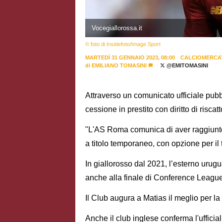
Vocegiallorossa.it
© foto di Insidefoto/Image Sport
MARTEDÌ 31 GENNAIO 2023, 08:00
CALCIOMERCA
di
EMILIANO TOMASINI
@EMITOMASINI
Attraverso un comunicato ufficiale pubbl
cessione in prestito con diritto di riscat
"L'AS Roma comunica di aver raggiunto
a titolo temporaneo, con opzione per il t
In giallorosso dal 2021, l’esterno uru
anche alla finale di Conference League
Il Club augura a Matias il meglio per 
Anche il club inglese conferma l'ufficial