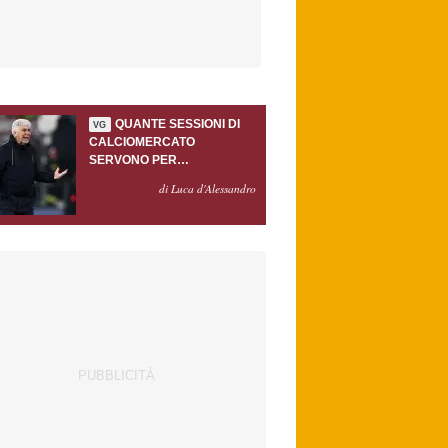
QUANTE SESSIONI DI
VG
CALCIOMERCATO
SERVONO PER
ACCONTENTARE
di Luca d'Alessandro
GASPERINI?