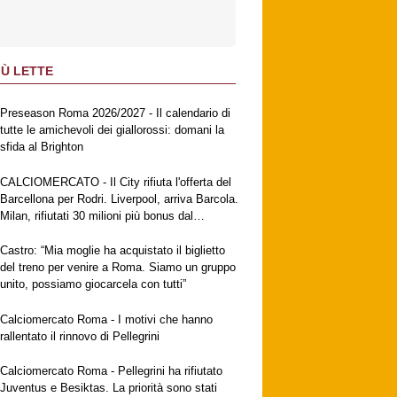
IÙ LETTE
Preseason Roma 2026/2027 - Il calendario di
tutte le amichevoli dei giallorossi: domani la
sfida al Brighton
CALCIOMERCATO - Il City rifiuta l'offerta del
Barcellona per Rodri. Liverpool, arriva Barcola.
Milan, rifiutati 30 milioni più bonus dal
Galatasaray per Leao. Napoli, suggestione
Gabriel Jesus. Fiorentina, ufficiale
Castro: “Mia moglie ha acquistato il biglietto
Mastantuono
del treno per venire a Roma. Siamo un gruppo
unito, possiamo giocarcela con tutti”
Calciomercato Roma - I motivi che hanno
rallentato il rinnovo di Pellegrini
Calciomercato Roma - Pellegrini ha rifiutato
Juventus e Besiktas. La priorità sono stati