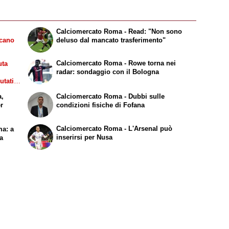
Calciomercato Roma - Read: "Non sono
ecano
deluso dal mancato trasferimento"
Calciomercato Roma - Rowe torna nei
uta
radar: sondaggio con il Bologna
utati
ay per
a,
Calciomercato Roma - Dubbi sulle
Jesus.
er
condizioni fisiche di Fofana
Calciomercato Roma - L'Arsenal può
ma: a
inserirsi per Nusa
 a