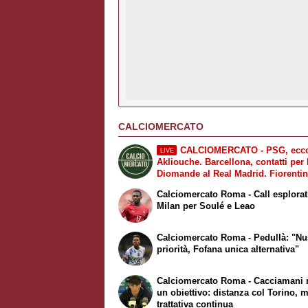
CALCIOMERCATO
CALCIOMERCATO - PSG, ecc
LIVE
Akliouche. Barcellona, contatti per 
Diomande al Real Madrid. Fiorentin
Mastantuono arrivato a Firenze. Mi
Calciomercato Roma - Call esplorat
al Galatasaray per Leao
Milan per Soulé e Leao
Calciomercato Roma - Pedullà: "Nu
priorità, Fofana unica alternativa"
Calciomercato Roma - Cacciamani 
un obiettivo: distanza col Torino, m
trattativa continua