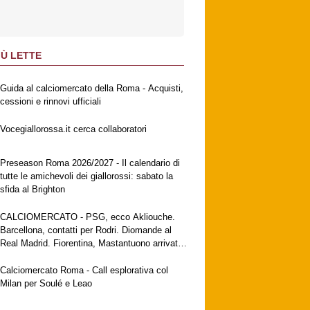
IÙ LETTE
Guida al calciomercato della Roma - Acquisti,
cessioni e rinnovi ufficiali
Vocegiallorossa.it cerca collaboratori
Preseason Roma 2026/2027 - Il calendario di
tutte le amichevoli dei giallorossi: sabato la
sfida al Brighton
CALCIOMERCATO - PSG, ecco Akliouche.
Barcellona, contatti per Rodri. Diomande al
Real Madrid. Fiorentina, Mastantuono arrivato
a Firenze. Milan, no al Galatasaray per Leao
Calciomercato Roma - Call esplorativa col
Milan per Soulé e Leao