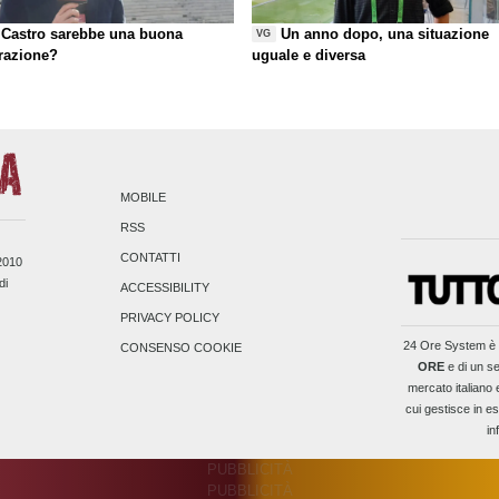
Castro sarebbe una buona
Un anno dopo, una situazione
VG
razione?
uguale e diversa
MOBILE
RSS
CONTATTI
/2010
di
ACCESSIBILITY
PRIVACY POLICY
24 Ore System
è 
CONSENSO COOKIE
ORE
e di un se
mercato italiano 
cui gestisce in es
in