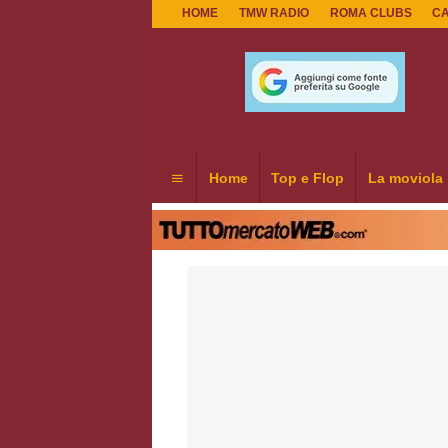
HOME
TMW RADIO
ROMA CLUBS
C
Home
Top e Flop
La moviola