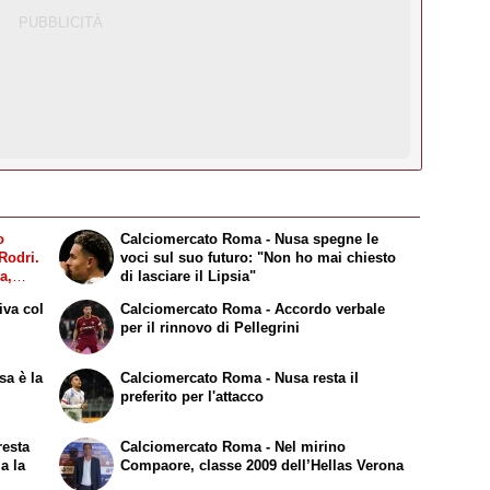
o
Calciomercato Roma - Nusa spegne le
Rodri.
voci sul suo futuro: "Non ho mai chiesto
a,
di lasciare il Lipsia"
lan, no
iva col
Calciomercato Roma - Accordo verbale
per il rinnovo di Pellegrini
sa è la
Calciomercato Roma - Nusa resta il
preferito per l'attacco
resta
Calciomercato Roma - Nel mirino
a la
Compaore, classe 2009 dell’Hellas Verona