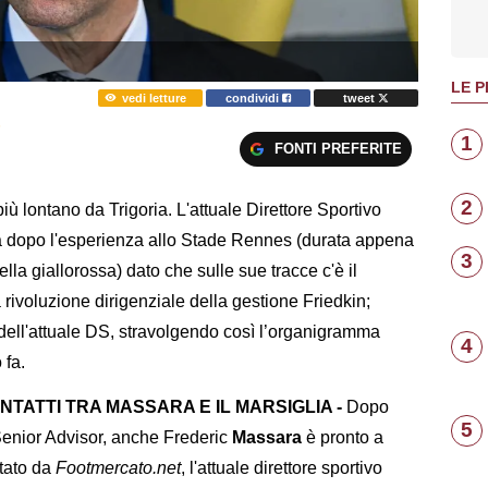
LE P
vedi letture
condividi
tweet
O
1
FONTI PREFERITE
2
iù lontano da Trigoria. L'attuale Direttore Sportivo
a dopo l'esperienza allo Stade Rennes (durata appena
3
la giallorossa) dato che sulle sue tracce c'è il
 rivoluzione dirigenziale della gestione Friedkin;
o dell'attuale DS, stravolgendo così l’organigramma
4
 fa.
TATTI TRA MASSARA E IL MARSIGLIA -
Dopo
5
 Senior Advisor, anche Frederic
Massara
è pronto a
rtato da
Footmercato.net
, l'attuale direttore sportivo