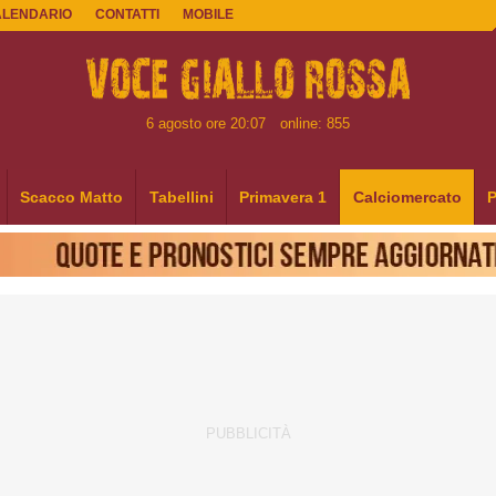
ALENDARIO
CONTATTI
MOBILE
6 agosto ore 20:07
online: 855
Scacco Matto
Tabellini
Primavera 1
Calciomercato
P